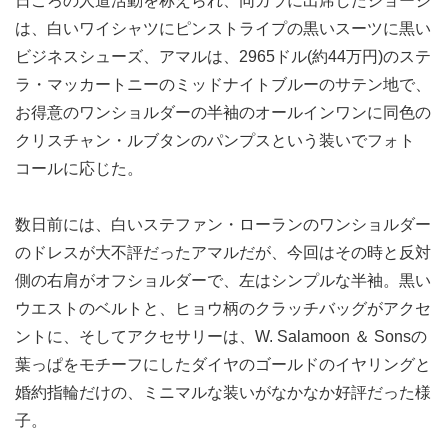
日ごろの人道活動を称えられ、同ガラに出席したジョージ
は、白いワイシャツにピンストライプの黒いスーツに黒い
ビジネスシューズ、アマルは、2965ドル(約44万円)のステ
ラ・マッカートニーのミッドナイトブルーのサテン地で、
お得意のワンショルダーの半袖のオールインワンに同色の
クリスチャン・ルブタンのパンプスという装いでフォト
コールに応じた。
数日前には、白いステファン・ローランのワンショルダー
のドレスが大不評だったアマルだが、今回はその時と反対
側の右肩がオフショルダーで、左はシンプルな半袖。黒い
ウエストのベルトと、ヒョウ柄のクラッチバッグがアクセ
ントに、そしてアクセサリーは、W. Salamoon ＆ Sonsの
葉っぱをモチーフにしたダイヤのゴールドのイヤリングと
婚約指輪だけの、ミニマルな装いがなかなか好評だった様
子。