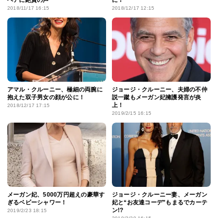
ヘアに絶賛の声
に！
2018/11/17 16:15
2018/12/17 12:15
アマル・クルーニー、極細の両腕に
ジョージ・クルーニー、夫婦の不仲
抱えた双子男女の顔が公に！
説一蹴もメーガン妃擁護発言が炎
上！
2018/12/17 17:15
2019/2/15 16:15
メーガン妃、5000万円超えの豪華す
ジョージ・クルーニー妻、メーガン
ぎるベビーシャワー！
妃と“お友達コーデ”もまるでカーテ
ン!?
2019/2/23 18:15