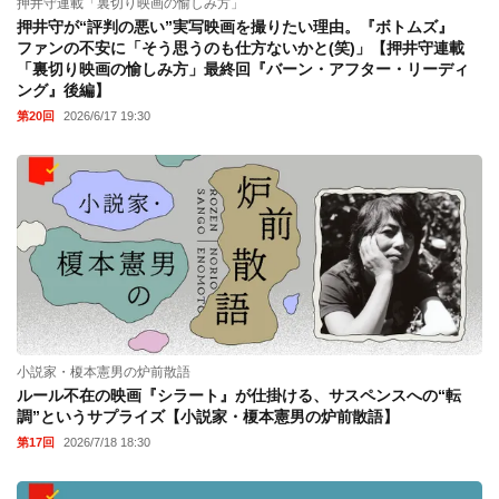
押井守連載「裏切り映画の愉しみ方」
押井守が“評判の悪い”実写映画を撮りたい理由。『ボトムズ』
ファンの不安に「そう思うのも仕方ないかと(笑)」【押井守連載
「裏切り映画の愉しみ方」最終回『バーン・アフター・リーディ
ング』後編】
第20回
2026/6/17 19:30
小説家・榎本憲男の炉前散語
ルール不在の映画『シラート』が仕掛ける、サスペンスへの“転
調”というサプライズ【小説家・榎本憲男の炉前散語】
第17回
2026/7/18 18:30