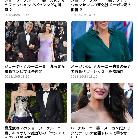
ジョージ・クルーニー妻、お決まり
ジョージ・クルーニー妻、ファッ
のファッションでバッシングを回
ションセンスの変化はメーガン妃の
避!?
影響!?
2018/8/25 13:15
2018/9/16 14:15
ジョージ・クルーニー妻、真っ赤な
メーガン妃、クルーニー夫妻の紹介
勝負ワンピで仕事再開！
で有名ベビーシッターを依頼!?
2018/10/5 13:15
2018/10/28 13:15
育児疲れ？のジョージ・クルーニー
G・クルーニー妻、メーガン妃チッ
妻、キャサリン妃ばりのゴージャス
クなデコルテ全開ドレスで華やか