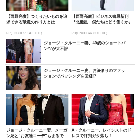
【西野亮廣】つくりたいものを追
【西野亮廣】ビジネス書最新刊
求できる環境の作り方とは
『北極星 僕たちはどう働くか』
PR(FINCHI on GOETHE)
PR(FINCHI on GOETHE)
ジョージ・クルーニー妻、40歳のショートパ
ンツが大不評
ジョージ・クルーニー妻、お決まりのファッ
ションでバッシングを回避!?
ジョージ・クルーニー妻、メーガ
A・クルーニー、レイシストのド
ン妃と“お友達コーデ”もまるで
レスで評判ガタ落ち！