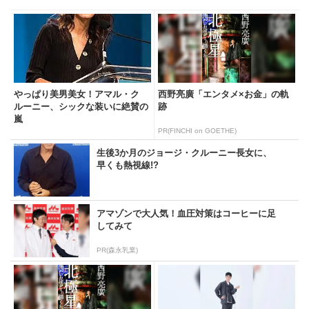
やっぱり美男美女！アマル・ク
西野亮廣「エンタメ×お金」の軌
ルーニー、シックな装いに絶賛の
跡
嵐
PR(FINCHI on GOETHE)
生後3か月のジョージ・クルーニー長女に、
早くも熱視線!?
アマゾンで大人気！血圧対策はコーヒーに足
してみて
PR(森永乳業)