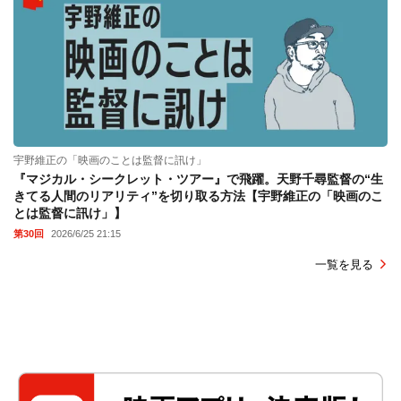
宇野維正の「映画のことは監督に訊け」
『マジカル・シークレット・ツアー』で飛躍。天野千尋監督の“生
きてる人間のリアリティ”を切り取る方法【宇野維正の「映画のこ
とは監督に訊け」】
第30回
2026/6/25 21:15
一覧を見る