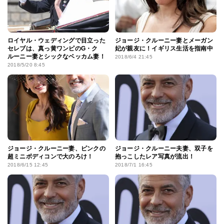
ロイヤル・ウェディングで目立った
ジョージ・クルーニー妻とメーガン
セレブは、真っ黄ワンピのG・ク
妃が親友に！イギリス生活を指南中
ルーニー妻とシックなベッカム妻！
2018/6/4 21:45
2018/5/20 8:45
ジョージ・クルーニー妻、ピンクの
ジョージ・クルーニー夫妻、双子を
超ミニボディコンで大のろけ！
抱っこしたレア写真が流出！
2018/6/15 12:45
2018/7/1 16:45