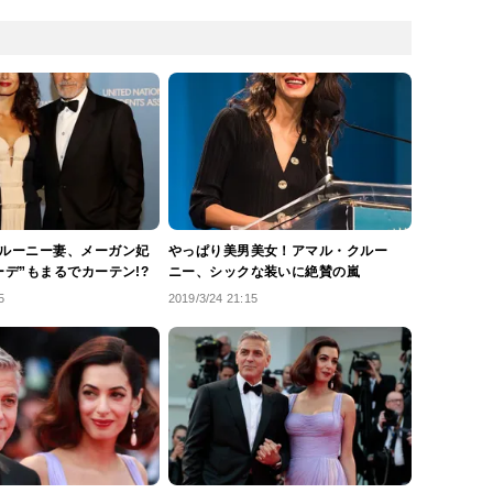
ルーニー妻、メーガン妃
やっぱり美男美女！アマル・クルー
ーデ”もまるでカーテン!?
ニー、シックな装いに絶賛の嵐
5
2019/3/24 21:15