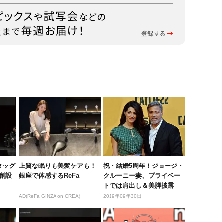
がタッグ
上質な眠りも美髪ケアも！
祝・結婚5周年！ジョージ・
創設
銀座で体感するReFa
クルーニー妻、プライベー
トでは肩出し＆美脚披露
AD(ReFa GINZA on CREA)
2019年09年30日