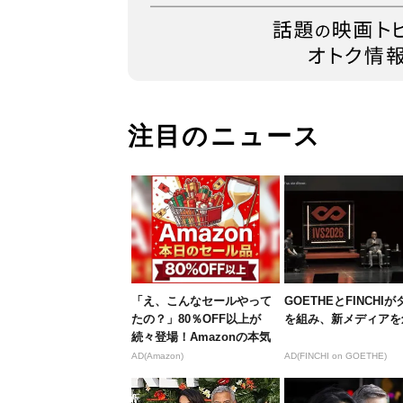
注目のニュース
「え、こんなセールやって
GOETHEとFINCHI
たの？」80％OFF以上が
を組み、新メディアを
続々登場！Amazonの本気
が...
AD(Amazon)
AD(FINCHI on GOETHE)