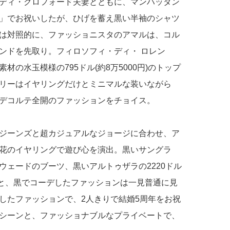
ディ・クロフォード夫妻とともに、マンハッタン
me Rib」でお祝いしたが、ひげを蓄え黒い半袖のシャツ
は対照的に、ファッショニスタのアマルは、コル
ンドを先取り。フィロソフィ・ディ・ ロレン
の水玉模様の795ドル(約8万5000円)のトップ
リーはイヤリングだけとミニマルな装いながら
デコルテ全開のファッションをチョイス。
ジーンズと超カジュアルなジョージに合わせ、ア
花のイヤリングで遊び心を演出。黒いサングラ
ウェードのブーツ、黒いアルトゥザラの2220ドル
グと、黒でコーデしたファッションは一見普通に見
したファッションで、2人きりで結婚5周年をお祝
シーンと、ファッショナブルなプライベートで、