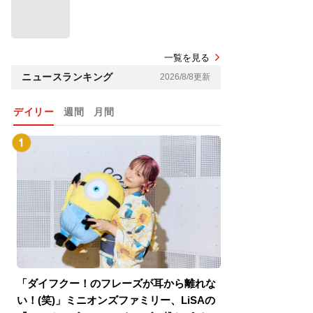
一覧を見る
ニュースランキング
2026/8/8更新
デイリー
週間
月間
「ダイフクー！のフレーズが耳から離れな
『スパイダーマン
い！(笑)」ミニオンズファミリー、LiSAの
介！グリーン・ゴ