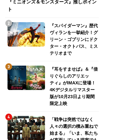
『ミニオンズ＆モンスターズ』推しポイン
トパス、ミステリ
ト
『スパイダーマン』歴代
ヴィランを一挙紹介！グ
リーン・ゴブリンにドク
ター・オクトパス、ミス
テリオまで
『耳をすませば』＆『借
りぐらしのアリエッ
ティ』がIMAXに登場！
4Kデジタルリマスター
版が10月23日より期間
限定上映
「戦争は突然ではなく
人々の選択の積み重ねで
始まる」「いま、私たち