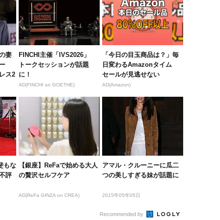
の妻
FINCHI主催「IVS2026」
「今日の目玉商品は？」毎
ー
トークセッションが話題
日変わるAmazonタイム
レス2
に！
セールが見逃せない
AD(FINCHI on GOETHE)
AD(Amazon)
斐もな
【銀座】ReFaで始める大人
アマル・クルーニーに瓜二
不評
の贅沢セルフケア
つの美しすぎる妹が話題に
AD(ReFa GINZA on CREA)
2015年05年05日
Recommended by