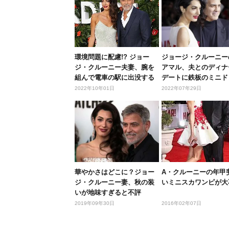
環境問題に配慮!? ジョー
ジョージ・クルーニー
ジ・クルーニー夫妻、腕を
アマル、夫とのディナ
組んで電車の駅に出没する
デートに鉄板のミニド
サプラ...
連続
2022年10年01日
2022年07年29日
華やかさはどこに？ジョー
A・クルーニーの年甲
ジ・クルーニー妻、秋の装
いミニスカワンピが大
いが地味すぎると不評
2019年09年30日
2016年02年07日