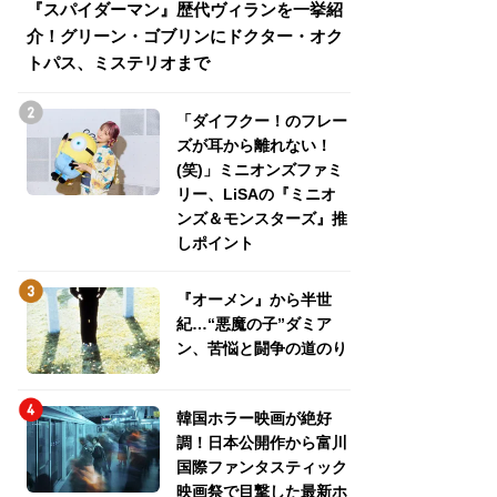
『スパイダーマン』歴代ヴィランを一挙紹
『スパイダーマン
介！グリーン・ゴブリンにドクター・オク
介！グリーン・ゴ
トパス、ミステリオまで
トパス、ミステリ
「ダイフクー！のフレー
ズが耳から離れない！
(笑)」ミニオンズファミ
リー、LiSAの『ミニオ
ンズ＆モンスターズ』推
しポイント
『オーメン』から半世
紀…“悪魔の子”ダミア
ン、苦悩と闘争の道のり
韓国ホラー映画が絶好
調！日本公開作から富川
国際ファンタスティック
映画祭で目撃した最新ホ