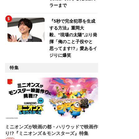
ラーまで
『5秒で完全犯罪を生成
する方法』重岡大
毅、“現場の太陽”ぶり発
揮「俺のこと子役やと
思ってます!?」愛あるイ
ジりに爆笑
特集
ミニオンズが映画の都・ハリウッドで映画作
り!?『ミニオンズ＆モンスターズ』特集