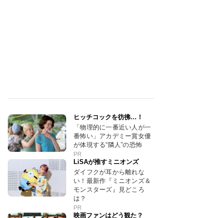
ヒッチコックを彷彿…！
「物理的に一番近い人が一
番怖い」アカデミー賞女優
が体現する“隣人”の恐怖
PR
LiSAが推すミニオンズ
ダイフクが耳から離れな
い！最新作『ミニオンズ＆
モンスターズ』見どころ
は？
PR
映画ファンはどう観た？