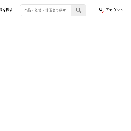
館を探す
アカウント
公開直前インタビュー！監督イチ押しの見どころとは？
画像1/13