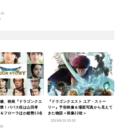
ーム
の
健、映画『ドラゴンクエ
『ドラゴンクエスト ユア・ストー
禁！パパス役は山田孝
リー』予告映像＆場面写真から見えて
＆フローラほか総勢13名
きた物語＜画像22枚＞
2019/6/19 20:00
00