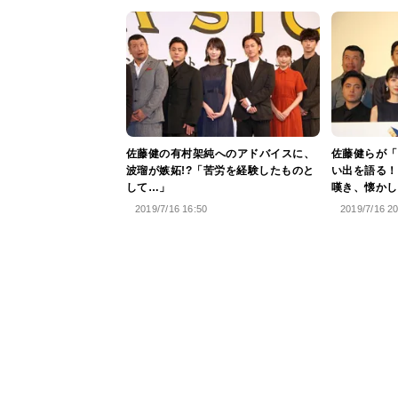
佐藤健の有村架純へのアドバイスに、
佐藤健らが「
波瑠が嫉妬!?「苦労を経験したものと
い出を語る！
して…」
嘆き、懐かし
2019/7/16 16:50
2019/7/16 2