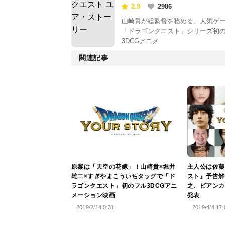
リー
2.9
2986
山崎貴が総監督を務める、人気ゲ
「ドラゴンクエスト」シリーズ初
3DCGアニメ
関連記事
原案は「天空の花嫁」！山崎貴×堀井
主人公は佐藤
雄二×すぎやまこういちタッグで「ド
スト』予告解
ラゴンクエスト」初のフル3DCGアニ
之、ビアンカ
メーション映画
発表
2019/2/14 0:31
2019/4/4 17: