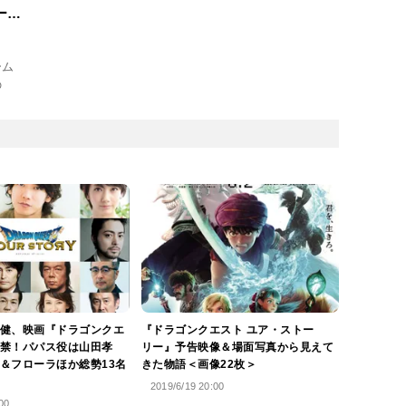
ー
ーム
の
健、映画『ドラゴンクエ
『ドラゴンクエスト ユア・ストー
禁！パパス役は山田孝
リー』予告映像＆場面写真から見えて
＆フローラほか総勢13名
きた物語＜画像22枚＞
2019/6/19 20:00
00