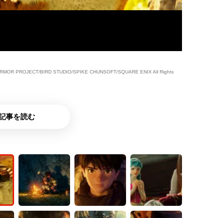
R PROJECT/BIRD STUDIO/SPIKE CHUNSOFT/SQUARE ENIX All Rights
記事を読む