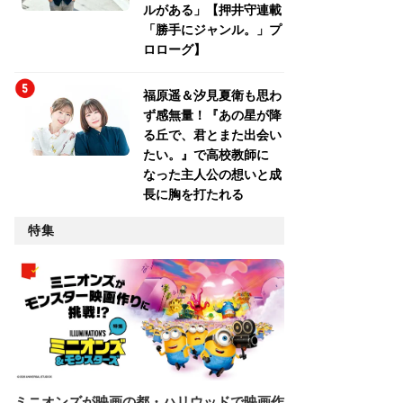
ルがある」【押井守連載
「勝手にジャンル。」プ
ロローグ】
福原遥＆汐見夏衛も思わ
ず感無量！『あの星が降
る丘で、君とまた出会い
たい。』で高校教師に
なった主人公の想いと成
長に胸を打たれる
特集
ミニオンズが映画の都・ハリウッドで映画作