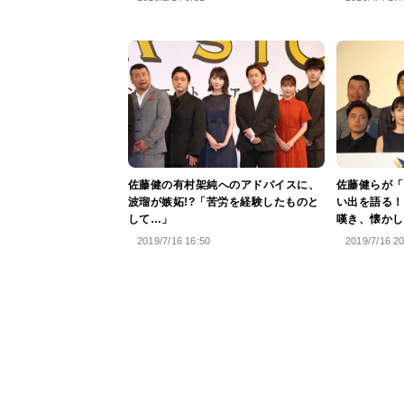
佐藤健の有村架純へのアドバイスに、
佐藤健らが「
波瑠が嫉妬!?「苦労を経験したものと
い出を語る！
して…」
嘆き、懐かし
2019/7/16 16:50
2019/7/16 2