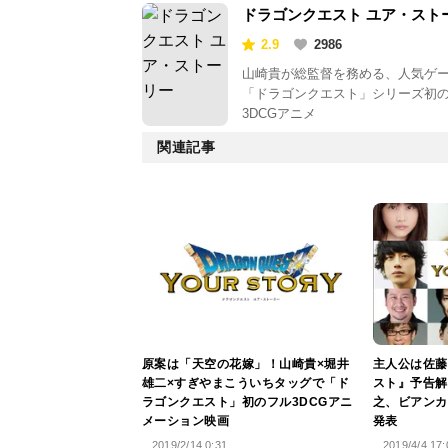
ドラゴンクエスト ユア・スト
リー
2.9
2986
山崎貴が総監督を務める、人気ゲ
「ドラゴンクエスト」シリーズ初
3DCGアニメ
関連記事
原案は「天空の花嫁」！山崎貴×堀井
主人公は佐藤
雄二×すぎやまこういちタッグで「ド
スト』予告解
ラゴンクエスト」初のフル3DCGアニ
之、ビアンカ
メーション映画
発表
2019/2/14 0:31
2019/4/4 17: