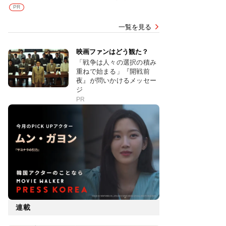
PR
一覧を見る
映画ファンはどう観た？
「戦争は人々の選択の積み
重ねで始まる」『開戦前
夜』が問いかけるメッセー
ジ
PR
連載