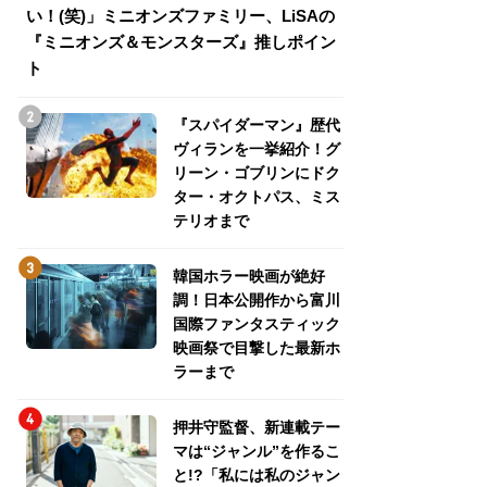
い！(笑)」ミニオンズファミリー、LiSAの
介！グリーン・ゴ
『ミニオンズ＆モンスターズ』推しポイン
トパス、ミステリ
ト
『スパイダーマン』歴代
ヴィランを一挙紹介！グ
リーン・ゴブリンにドク
ター・オクトパス、ミス
テリオまで
韓国ホラー映画が絶好
調！日本公開作から富川
国際ファンタスティック
映画祭で目撃した最新ホ
ラーまで
押井守監督、新連載テー
マは“ジャンル”を作るこ
と!?「私には私のジャン