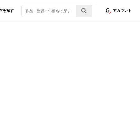
館を探す
アカウント
公開直前インタビュー！監督イチ押しの見どころとは？
画像3/13