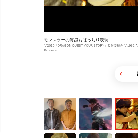
モンスターの質感もばっちり表現
[c]2019「DRAGON QUEST YOUR STORY」製作委員会 [c]1992 ARMO
Reserved.