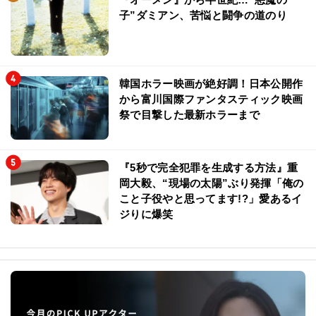
子”ダミアン、苦悩と闘争の道のり
韓国ホラー映画が絶好調！日本公開作
から富川国際ファンタスティック映画
祭で目撃した最新ホラーまで
『5秒で完全犯罪を生成する方法』重
岡大毅、“現場の太陽”ぶり発揮「俺の
こと子役やと思ってます!?」愛あるイ
ジりに爆笑