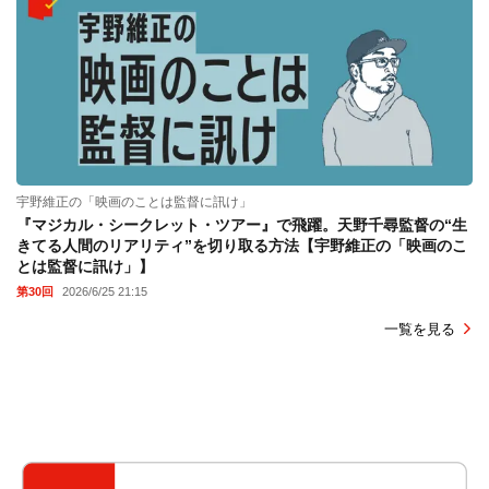
宇野維正の「映画のことは監督に訊け」
『マジカル・シークレット・ツアー』で飛躍。天野千尋監督の“生
きてる人間のリアリティ”を切り取る方法【宇野維正の「映画のこ
とは監督に訊け」】
第30回
2026/6/25 21:15
一覧を見る