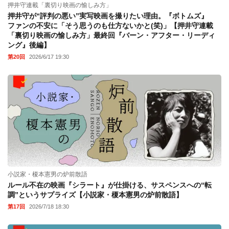
押井守連載「裏切り映画の愉しみ方」
押井守が“評判の悪い”実写映画を撮りたい理由。『ボトムズ』
ファンの不安に「そう思うのも仕方ないかと(笑)」【押井守連載
「裏切り映画の愉しみ方」最終回『バーン・アフター・リーディ
ング』後編】
第20回
2026/6/17 19:30
小説家・榎本憲男の炉前散語
ルール不在の映画『シラート』が仕掛ける、サスペンスへの“転
調”というサプライズ【小説家・榎本憲男の炉前散語】
第17回
2026/7/18 18:30