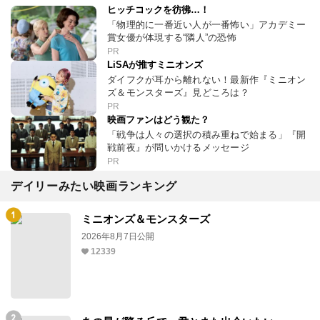
ヒッチコックを彷彿…！
「物理的に一番近い人が一番怖い」アカデミー
賞女優が体現する“隣人”の恐怖
PR
LiSAが推すミニオンズ
ダイフクが耳から離れない！最新作『ミニオン
ズ＆モンスターズ』見どころは？
PR
映画ファンはどう観た？
「戦争は人々の選択の積み重ねで始まる」『開
戦前夜』が問いかけるメッセージ
PR
デイリーみたい映画ランキング
ミニオンズ＆モンスターズ
2026年8月7日公開
12339