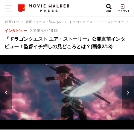
検索
アカウント
映画TOP
映画ニュース・読みもの
ドラゴンクエスト ユア・ストーリー
『
インタビュー
2019/7/30 18:00
『ドラゴンクエスト ユア・ストーリー』公開直前インタ
ビュー！監督イチ押しの見どころとは？(画像2/13)