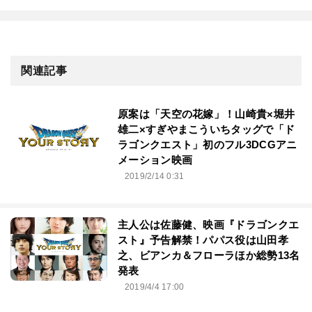
関連記事
原案は「天空の花嫁」！山崎貴×堀井
雄二×すぎやまこういちタッグで「ド
ラゴンクエスト」初のフル3DCGアニ
メーション映画
2019/2/14 0:31
主人公は佐藤健、映画『ドラゴンクエ
スト』予告解禁！パパス役は山田孝
之、ビアンカ＆フローラほか総勢13名
発表
2019/4/4 17:00