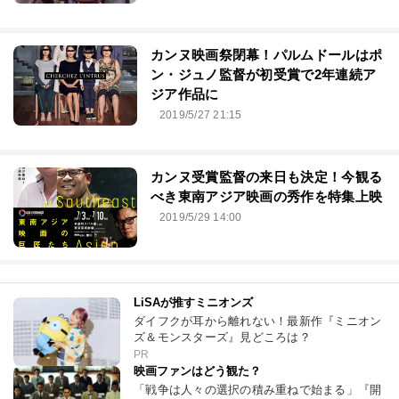
カンヌ映画祭閉幕！パルムドールはポ
ン・ジュノ監督が初受賞で2年連続ア
ジア作品に
2019/5/27 21:15
カンヌ受賞監督の来日も決定！今観る
べき東南アジア映画の秀作を特集上映
2019/5/29 14:00
LiSAが推すミニオンズ
ダイフクが耳から離れない！最新作『ミニオン
ズ＆モンスターズ』見どころは？
PR
映画ファンはどう観た？
「戦争は人々の選択の積み重ねで始まる」『開