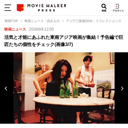
検索
アカウント
映画TOP
映画ニュース・読みもの
アジア三面鏡2016：リフレクションズ
映画ニュース
2019/6/8 12:00
活気と才能にあふれた東南アジア映画が集結！予告編で巨
匠たちの個性をチェック(画像3/7)