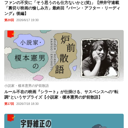
ファンの不安に「そう思うのも仕方ないかと(笑)」【押井守連載
「裏切り映画の愉しみ方」最終回『バーン・アフター・リーディ
ング』後編】
第20回
2026/6/17 19:30
小説家・榎本憲男の炉前散語
ルール不在の映画『シラート』が仕掛ける、サスペンスへの“転
調”というサプライズ【小説家・榎本憲男の炉前散語】
第17回
2026/7/18 18:30