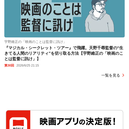
宇野維正の「映画のことは監督に訊け」
『マジカル・シークレット・ツアー』で飛躍。天野千尋監督の“生
きてる人間のリアリティ”を切り取る方法【宇野維正の「映画のこ
とは監督に訊け」】
第30回
2026/6/25 21:15
一覧を見る