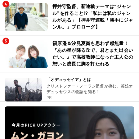
押井守監督、新連載テーマは“ジャン
ル”を作ること!?「私には私のジャン
ルがある」【押井守連載「勝手にジャ
ンル。」プロローグ】
福原遥＆汐見夏衛も思わず感無量！
『あの星が降る丘で、君とまた出会い
たい。』で高校教師になった主人公の
想いと成長に胸を打たれる
「オデュッセイア」とは
クリストファー・ノーラン監督が挑む、英雄オ
デュッセウスの物語を知る！
PR