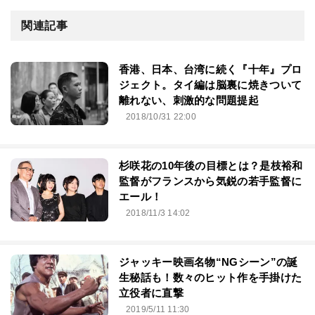
関連記事
香港、日本、台湾に続く『十年』プロ
ジェクト。タイ編は脳裏に焼きついて
離れない、刺激的な問題提起
2018/10/31 22:00
杉咲花の10年後の目標とは？是枝裕和
監督がフランスから気鋭の若手監督に
エール！
2018/11/3 14:02
ジャッキー映画名物“NGシーン”の誕
生秘話も！数々のヒット作を手掛けた
立役者に直撃
2019/5/11 11:30