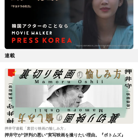
連載
押井守連載「裏切り映画の愉しみ方」
押井守が“評判の悪い”実写映画を撮りたい理由。『ボトムズ』