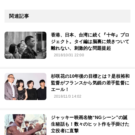
関連記事
香港、日本、台湾に続く『十年』プロ
ジェクト。タイ編は脳裏に焼きついて
離れない、刺激的な問題提起
2018/10/31 22:00
杉咲花の10年後の目標とは？是枝裕和
監督がフランスから気鋭の若手監督に
エール！
2018/11/3 14:02
ジャッキー映画名物“NGシーン”の誕
生秘話も！数々のヒット作を手掛けた
立役者に直撃