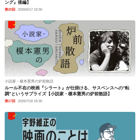
ング』後編】
第20回
2026/6/17 19:30
小説家・榎本憲男の炉前散語
ルール不在の映画『シラート』が仕掛ける、サスペンスへの“転
調”というサプライズ【小説家・榎本憲男の炉前散語】
第17回
2026/7/18 18:30