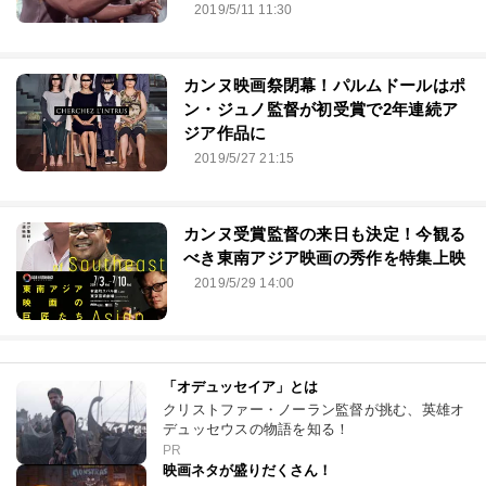
2019/5/11 11:30
カンヌ映画祭閉幕！パルムドールはポ
ン・ジュノ監督が初受賞で2年連続ア
ジア作品に
2019/5/27 21:15
カンヌ受賞監督の来日も決定！今観る
べき東南アジア映画の秀作を特集上映
2019/5/29 14:00
「オデュッセイア」とは
クリストファー・ノーラン監督が挑む、英雄オ
デュッセウスの物語を知る！
PR
映画ネタが盛りだくさん！