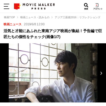
検索
アカウント
映画TOP
映画ニュース・読みもの
アジア三面鏡2016：リフレクションズ
映画ニュース
2019/6/8 12:00
活気と才能にあふれた東南アジア映画が集結！予告編で巨
匠たちの個性をチェック(画像1/7)