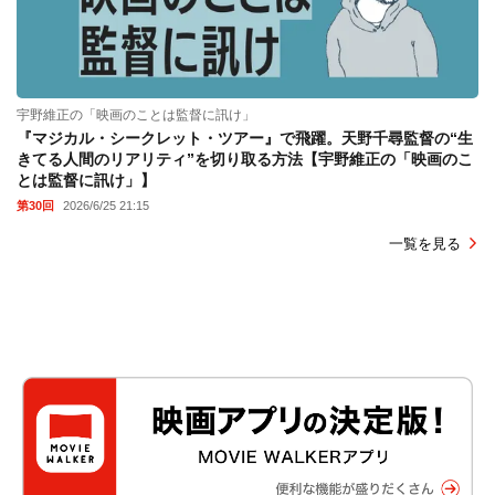
宇野維正の「映画のことは監督に訊け」
『マジカル・シークレット・ツアー』で飛躍。天野千尋監督の“生
きてる人間のリアリティ”を切り取る方法【宇野維正の「映画のこ
とは監督に訊け」】
第30回
2026/6/25 21:15
一覧を見る