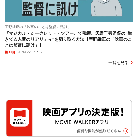
宇野維正の「映画のことは監督に訊け」
『マジカル・シークレット・ツアー』で飛躍。天野千尋監督の“生
きてる人間のリアリティ”を切り取る方法【宇野維正の「映画のこ
とは監督に訊け」】
第30回
2026/6/25 21:15
一覧を見る