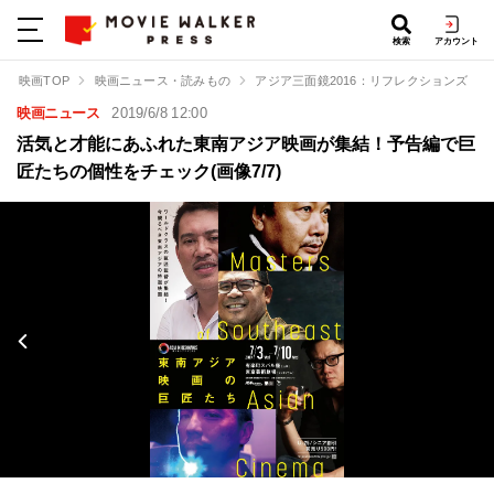
検索
アカウント
映画TOP
映画ニュース・読みもの
アジア三面鏡2016：リフレクションズ
映画ニュース
2019/6/8 12:00
活気と才能にあふれた東南アジア映画が集結！予告編で巨
匠たちの個性をチェック(画像7/7)