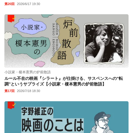
第20回
2026/6/17 19:30
小説家・榎本憲男の炉前散語
ルール不在の映画『シラート』が仕掛ける、サスペンスへの“転
調”というサプライズ【小説家・榎本憲男の炉前散語】
第17回
2026/7/18 18:30