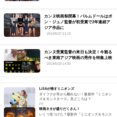
カンヌ映画祭閉幕！パルムドールはポ
ン・ジュノ監督が初受賞で2年連続ア
ジア作品に
2019/5/27 21:15
カンヌ受賞監督の来日も決定！今観る
べき東南アジア映画の秀作を特集上映
2019/5/29 14:00
LiSAが推すミニオンズ
ダイフクが耳から離れない！最新作『ミニオン
ズ＆モンスターズ』見どころは？
PR
映画ネタが盛りだくさん！
いくつ見つけた？最新作『ミニオンズ＆モンス