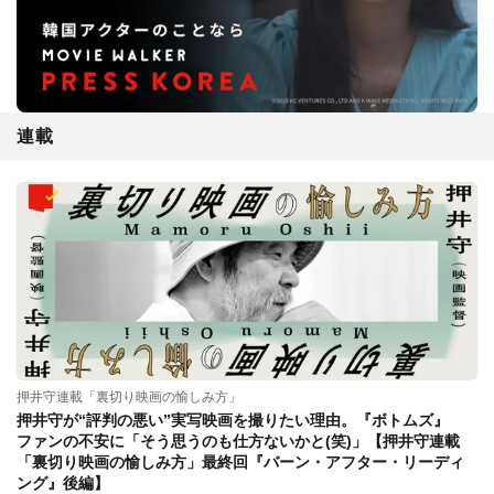
連載
押井守連載「裏切り映画の愉しみ方」
押井守が“評判の悪い”実写映画を撮りたい理由。『ボトムズ』
ファンの不安に「そう思うのも仕方ないかと(笑)」【押井守連載
「裏切り映画の愉しみ方」最終回『バーン・アフター・リーディ
ング』後編】