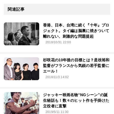
関連記事
香港、日本、台湾に続く『十年』プロ
ジェクト。タイ編は脳裏に焼きついて
離れない、刺激的な問題提起
2018/10/31 22:00
杉咲花の10年後の目標とは？是枝裕和
監督がフランスから気鋭の若手監督に
エール！
2018/11/3 14:02
ジャッキー映画名物“NGシーン”の誕
生秘話も！数々のヒット作を手掛けた
立役者に直撃
2019/5/11 11:30