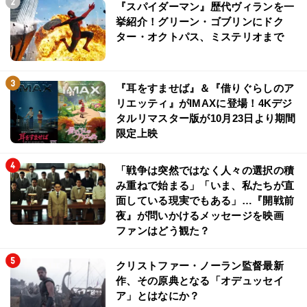
『スパイダーマン』歴代ヴィランを一
挙紹介！グリーン・ゴブリンにドク
ター・オクトパス、ミステリオまで
『耳をすませば』＆『借りぐらしのア
リエッティ』がIMAXに登場！4Kデジ
タルリマスター版が10月23日より期間
限定上映
「戦争は突然ではなく人々の選択の積
み重ねで始まる」「いま、私たちが直
面している現実でもある」…『開戦前
夜』が問いかけるメッセージを映画
ファンはどう観た？
クリストファー・ノーラン監督最新
作、その原典となる「オデュッセイ
ア」とはなにか？