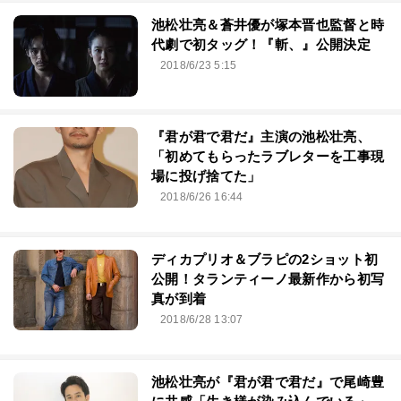
池松壮亮＆蒼井優が塚本晋也監督と時
代劇で初タッグ！『斬、』公開決定
2018/6/23 5:15
『君が君で君だ』主演の池松壮亮、
「初めてもらったラブレターを工事現
場に投げ捨てた」
2018/6/26 16:44
ディカプリオ＆ブラピの2ショット初
公開！タランティーノ最新作から初写
真が到着
2018/6/28 13:07
池松壮亮が『君が君で君だ』で尾崎豊