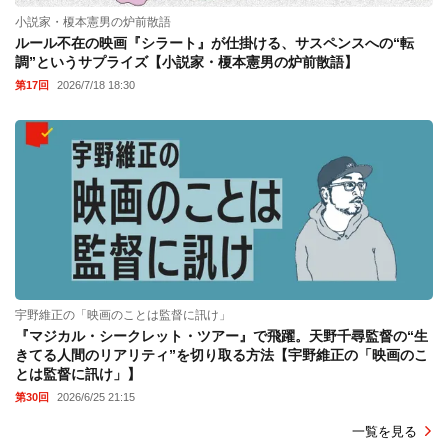
小説家・榎本憲男の炉前散語
ルール不在の映画『シラート』が仕掛ける、サスペンスへの“転
調”というサプライズ【小説家・榎本憲男の炉前散語】
第17回
2026/7/18 18:30
宇野維正の「映画のことは監督に訊け」
『マジカル・シークレット・ツアー』で飛躍。天野千尋監督の“生
きてる人間のリアリティ”を切り取る方法【宇野維正の「映画のこ
とは監督に訊け」】
第30回
2026/6/25 21:15
一覧を見る