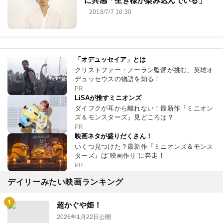
に共感「生き様が染み込んでいる」
2018/7/7 10:30
「オデュッセイア」とは
クリストファー・ノーラン監督が挑む、英雄オ
デュッセウスの物語を知る！
PR
LiSAが推すミニオンズ
ダイフクが耳から離れない！最新作『ミニオン
ズ＆モンスターズ』見どころは？
PR
映画ネタが盛りだくさん！
いくつ見つけた？最新作『ミニオンズ＆モンス
ターズ』は“映画作り”に奔走！
PR
デイリーみたい映画ランキング
超かぐや姫！
2026年1月22日公開