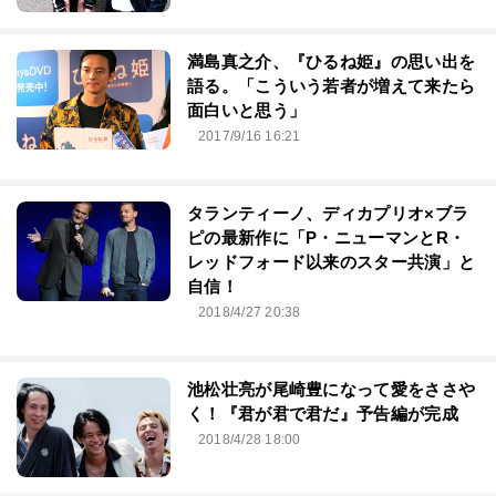
満島真之介、『ひるね姫』の思い出を
語る。「こういう若者が増えて来たら
面白いと思う」
2017/9/16 16:21
タランティーノ、ディカプリオ×ブラ
ピの最新作に「P・ニューマンとR・
レッドフォード以来のスター共演」と
自信！
2018/4/27 20:38
池松壮亮が尾崎豊になって愛をささや
く！『君が君で君だ』予告編が完成
2018/4/28 18:00