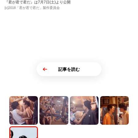
『君が君で君だ』は7月7日(土)より公開
[c]2018「君が君で君だ」製作委員会
記事を読む