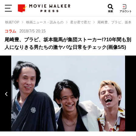
検索
アカウント
映画TOP
映画ニュース・読みもの
君が君で君だ
尾崎豊、ブラピ、坂本龍
コラム
2018/7/5 20:15
尾崎豊、ブラピ、坂本龍馬が集団ストーカー!?10年間も別
人になりきる男たちの激ヤバな日常をチェック(画像5/5)