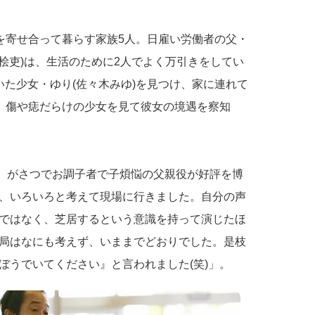
身を寄せ合って暮らす家族5人。日雇い労働者の父・
城桧吏)は、生活のために2人でよく万引きをしてい
いた少女・ゆり(佐々木みゆ)を見つけ、家に連れて
も、傷や痣だらけの少女を見て彼女の境遇を察知
は、がさつでお調子者で子煩悩の父親役が好評を博
、いろいろと考えて現場に行きました。自分の声
ではなく、芝居するという意識を持って演じたほ
局はなにも考えず、いままでどおりでした。是枝
ぼうでいてください』と言われました(笑)」。