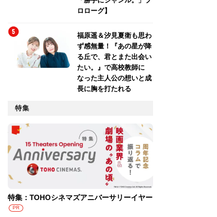
「勝手にジャンル。」プ
ロローグ】
福原遥＆汐見夏衛も思わ
ず感無量！『あの星が降
る丘で、君とまた出会い
たい。』で高校教師に
なった主人公の想いと成
長に胸を打たれる
特集
特集：TOHOシネマズアニバーサリーイヤー
PR