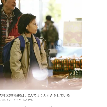
の祥太(城桧吏)は、2人でよく万引きをしている
テレビジョン ギャガ AOI Pro.