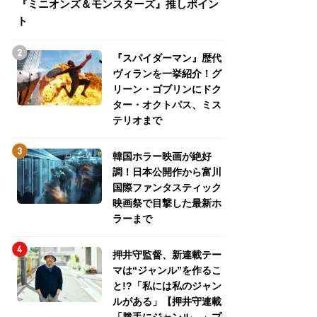
『ミニオンズ＆モンスターズ』推しポイン
トパス、ミステリ
ト
『スパイダーマン』歴代
ヴィランを一挙紹介！グ
リーン・ゴブリンにドク
ター・オクトパス、ミス
テリオまで
韓国ホラー映画が絶好
調！日本公開作から富川
国際ファンタスティック
映画祭で目撃した最新ホ
ラーまで
押井守監督、新連載テー
マは“ジャンル”を作るこ
と!?「私には私のジャン
ルがある」【押井守連載