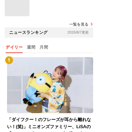
一覧を見る
ニュースランキング
2026/8/7更新
デイリー
週間
月間
「ダイフクー！のフレーズが耳から離れな
『スパイダーマン
い！(笑)」ミニオンズファミリー、LiSAの
介！グリーン・ゴ