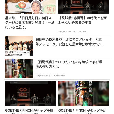
黒木華、『日日是好日』初日ス
【見城徹×藤田晋】AI時代でも変
テージに樹木希林と登壇！「一緒
わらない経営者の本質
にいると思う」
PR(FINCHI on GOETHE)
闘病中の樹木希林「涙涙でございます」と直
筆メッセージ。代読した黒木華は樹木の“か...
【西野亮廣】つくりたいものを追求できる環
境の作り方とは
PR(FINCHI on GOETHE)
GOETHEとFINCHIがタッグを組
GOETHEとFINCHIがタッグを組