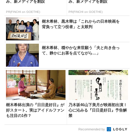
み、新メディアを創設
み、新メディアを創設
PR(FINCHI on GOETHE)
PR(FINCHI on GOETHE)
樹木希林、黒木華は「これからの日本映画を
背負って立つ役者」と太鼓判
樹木希林、穏やかな来世願う「夫と向き合っ
て、静かにお茶を点てながら…」
樹木希林出演の『日日是好日』が
乃木坂46山下美月が映画初出演！
好スタート。実はアイドルファン
心に沁みる『日日是好日』予告解
も注目の1作？
禁
Recommended by