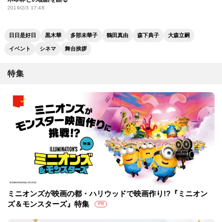
2019/2/3 17:48
日日是好日
黒木華
多部未華子
鶴田真由
森下典子
大森立嗣
イベント
シネマ
舞台挨拶
特集
ミニオンズが映画の都・ハリウッドで映画作り!?『ミニオン
ズ＆モンスターズ』特集
PR