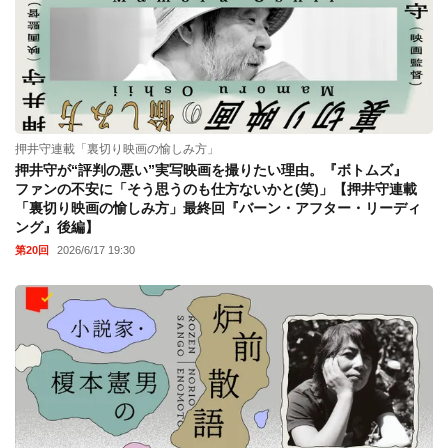
押井守連載「裏切り映画の愉しみ方」
押井守が“評判の悪い”実写映画を撮りたい理由。『ボトムズ』
ファンの不安に「そう思うのも仕方ないかと(笑)」【押井守連載
「裏切り映画の愉しみ方」最終回『バーン・アフター・リーディ
ング』後編】
第20回
2026/6/17 19:30