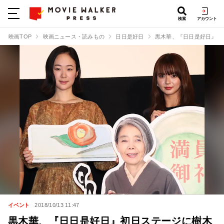
検索
アカウント
映画TOP
映画ニュース・読みもの
日日是好日
黒木華、『日日是好日』初
イベント
2018/10/13 11:47
黒木華、『日日是好日』初日ステージに樹木