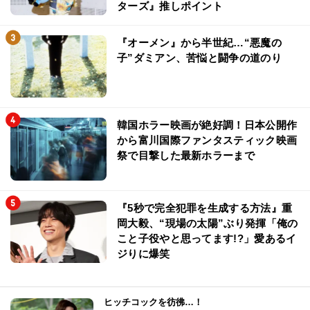
ターズ』推しポイント
『オーメン』から半世紀…“悪魔の
子”ダミアン、苦悩と闘争の道のり
韓国ホラー映画が絶好調！日本公開作
から富川国際ファンタスティック映画
祭で目撃した最新ホラーまで
『5秒で完全犯罪を生成する方法』重
岡大毅、“現場の太陽”ぶり発揮「俺の
こと子役やと思ってます!?」愛あるイ
ジりに爆笑
ヒッチコックを彷彿…！