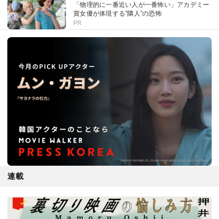
「物理的に一番近い人が一番怖い」アカデミー
賞女優が体現する“隣人”の恐怖
PR
連載