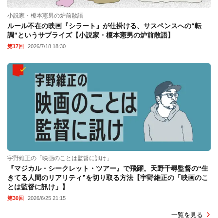
小説家・榎本憲男の炉前散語
ルール不在の映画『シラート』が仕掛ける、サスペンスへの“転
調”というサプライズ【小説家・榎本憲男の炉前散語】
第17回
2026/7/18 18:30
宇野維正の「映画のことは監督に訊け」
『マジカル・シークレット・ツアー』で飛躍。天野千尋監督の“生
きてる人間のリアリティ”を切り取る方法【宇野維正の「映画のこ
とは監督に訊け」】
第30回
2026/6/25 21:15
一覧を見る