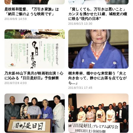
是枝裕和監督、『万引き家族』は
「貧しくても、万引きは悪いこと」
「納豆ご飯のような映画です」
カンヌを沸かせた11歳、城桧吏の瞳
に映る“現代の日本”
2018/6/9 14:58
2018/6/15 13:30
乃木坂46山下美月が映画初出演！心
樹木希林、穏やかな来世願う「夫と
に沁みる『日日是好日』予告解禁
向き合って、静かにお茶を点てなが
ら…」
2018/7/28 4:00
2018/7/31 17:45