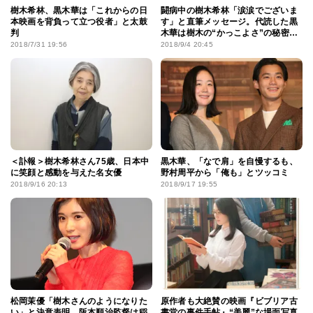
樹木希林、黒木華は「これからの日
闘病中の樹木希林「涙涙でございま
本映画を背負って立つ役者」と太鼓
す」と直筆メッセージ。代読した黒
判
木華は樹木の“かっこよさ”の秘密語
る
2018/7/31 19:56
2018/9/4 20:45
＜訃報＞樹木希林さん75歳、日本中
黒木華、「なで肩」を自慢するも、
に笑顔と感動を与えた名女優
野村周平から「俺も」とツッコミ
2018/9/16 20:13
2018/9/17 19:55
松岡茉優「樹木さんのようになりた
原作者も大絶賛の映画『ビブリア古
い」と決意表明。阪本順治監督は稲
書堂の事件手帖』“美麗”な場面写真