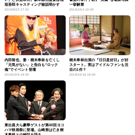
垣吾郎キャスティング秘話明かす
一挙解禁
2018/9/25 17:31
2018/10/4 10:00
内田裕也、妻・樹木希林を亡くし
樹木希林出演の『日日是好日』が好
「元気がない」と告白も“ロック
スタート。実はアイドルファンも注
魂”でイベント登壇
目の1作？
2018/10/9 19:50
2018/10/16 18:00
東出昌大ら豪華ゲストが第40回ヨコ
ハマ映画祭に登場。山崎努は亡き樹
木希林との秘話を語る