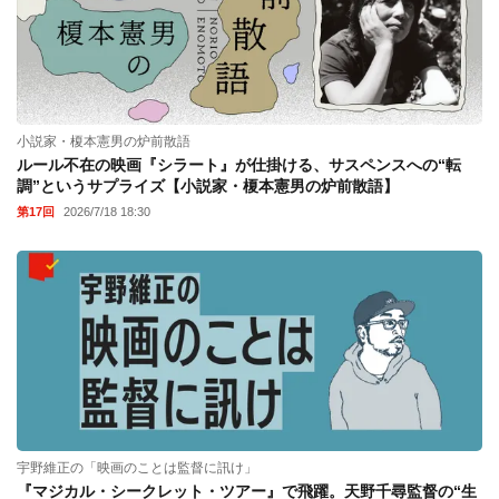
小説家・榎本憲男の炉前散語
ルール不在の映画『シラート』が仕掛ける、サスペンスへの“転
調”というサプライズ【小説家・榎本憲男の炉前散語】
第17回
2026/7/18 18:30
宇野維正の「映画のことは監督に訊け」
『マジカル・シークレット・ツアー』で飛躍。天野千尋監督の“生