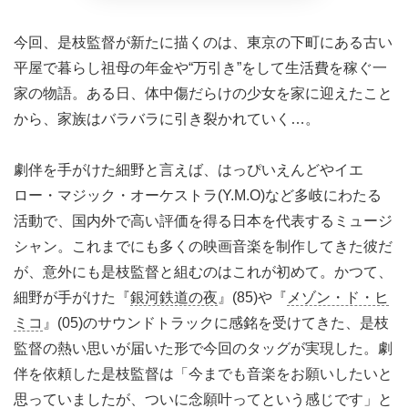
今回、是枝監督が新たに描くのは、東京の下町にある古い
平屋で暮らし祖母の年金や“万引き”をして生活費を稼ぐ一
家の物語。ある日、体中傷だらけの少女を家に迎えたこと
から、家族はバラバラに引き裂かれていく…。
劇伴を手がけた細野と言えば、はっぴいえんどやイエ
ロー・マジック・オーケストラ(Y.M.O)など多岐にわたる
活動で、国内外で高い評価を得る日本を代表するミュージ
シャン。これまでにも多くの映画音楽を制作してきた彼だ
が、意外にも是枝監督と組むのはこれが初めて。かつて、
細野が手がけた『
銀河鉄道の夜
』(85)や『
メゾン・ド・ヒ
ミコ
』(05)のサウンドトラックに感銘を受けてきた、是枝
監督の熱い思いが届いた形で今回のタッグが実現した。劇
伴を依頼した是枝監督は「今までも音楽をお願いしたいと
思っていましたが、ついに念願叶ってという感じです」と