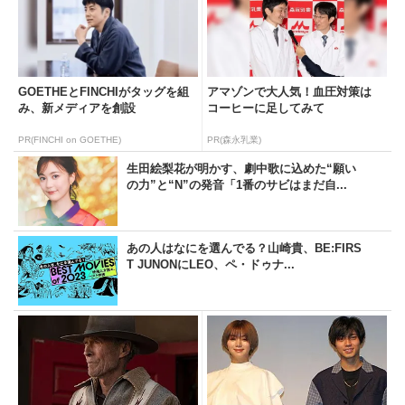
GOETHEとFINCHIがタッグを組
アマゾンで大人気！血圧対策は
み、新メディアを創設
コーヒーに足してみて
PR(FINCHI on GOETHE)
PR(森永乳業)
生田絵梨花が明かす、劇中歌に込めた“願い
の力”と“N”の発音「1番のサビはまだ自...
あの人はなにを選んでる？山崎貴、BE:FIRS
T JUNONにLEO、ペ・ドゥナ...