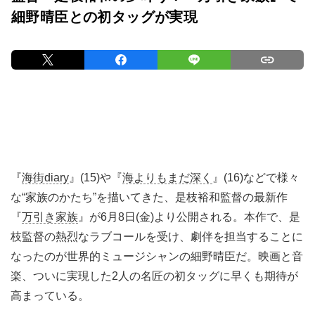
細野晴臣との初タッグが実現
『
海街diary
』(15)や『
海よりもまだ深く
』(16)などで様々
な“家族のかたち”を描いてきた、是枝裕和監督の最新作
『
万引き家族
』が6月8日(金)より公開される。本作で、是
枝監督の熱烈なラブコールを受け、劇伴を担当することに
なったのが世界的ミュージシャンの細野晴臣だ。映画と音
楽、ついに実現した2人の名匠の初タッグに早くも期待が
高まっている。