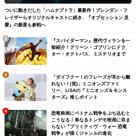
ついに動きだした「ハムナプトラ」最新作！ブレンダン・フ
レイザーらオリジナルキャストに続き、『オブセッション 災
愛』の新星も参戦へ
『スパイダーマン』歴代ヴィランを一
挙紹介！グリーン・ゴブリンにドク
ター・オクトパス、ミステリオまで
「ダイフクー！のフレーズが耳から離
れない！(笑)」ミニオンズファミ
リー、LiSAの『ミニオンズ＆モンス
ターズ』推しポイント
恐竜映画にベトナム戦争をぶち込むと
こうなる！単なるトンデモ映画に収ま
らない『プリミティヴ・ウォー 恐竜
戦争』が描くジャンルの進化