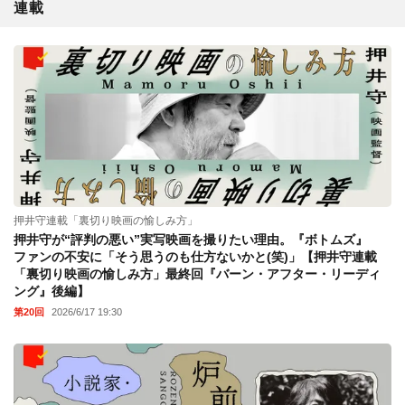
連載
押井守連載「裏切り映画の愉しみ方」
押井守が“評判の悪い”実写映画を撮りたい理由。『ボトムズ』
ファンの不安に「そう思うのも仕方ないかと(笑)」【押井守連載
「裏切り映画の愉しみ方」最終回『バーン・アフター・リーディ
ング』後編】
第20回
2026/6/17 19:30