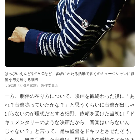
はっぴいえんどやY.M.Oなど、多岐にわたる活動で多くのミュージシャンに影
響を与え続ける細野
[c]2018『万引き家族』 製作委員会
一方、劇伴の在り方について、映画を観終わった後に「あ
れ？音楽鳴っていたかな？」と思うくらいに音楽が出しゃ
ばらないのが理想だとする細野。依頼を受けた当初は「ド
キュメンタリーのような映画だから、音楽はいらないん
じゃない？」と言って、是枝監督をドキッとさせたそう。
しかし、無事完成した音楽は、登場人物の感情のざわめき