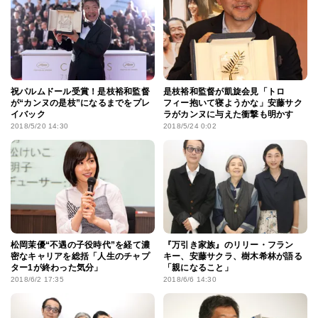
祝パルムドール受賞！是枝裕和監督
是枝裕和監督が凱旋会見「トロ
が“カンヌの是枝”になるまでをプレ
フィー抱いて寝ようかな」安藤サク
イバック
ラがカンヌに与えた衝撃も明かす
2018/5/20 14:30
2018/5/24 0:02
松岡茉優“不遇の子役時代”を経て濃
『万引き家族』のリリー・フラン
密なキャリアを総括「人生のチャプ
キー、安藤サクラ、樹木希林が語る
ター1が終わった気分」
「親になること」
2018/6/2 17:35
2018/6/6 14:30