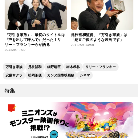
『万引き家族』、最初のタイトルは
是枝裕和監督、『万引き家族』は
『声を出して呼んで』だった！リ
「納豆ご飯のような映画です」
リー・フランキーらが語る
2018/6/9 14:58
2018/6/7 7:30
万引き家族
是枝裕和
細野晴臣
樹木希林
リリー・フランキー
安藤サクラ
松岡茉優
カンヌ国際映画祭
シネマ
特集