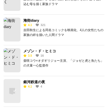
込む母を描く家族ドラマ
海街diary
4.1
321
吉田秋生による同名コミックを映画化、4人の女性たちの
家族の絆を描いた人間ドラマ
メゾン・ド・ヒミコ
3.5
16
柴咲コウ×オダギリジョー主演、「ジョゼと虎と魚たち」
の犬童一心監督作
銀河鉄道の夜
4.1
4