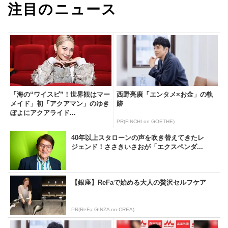
注目のニュース
「海の“ワイスピ”！世界観はマー
西野亮廣「エンタメ×お金」の軌
メイド」初「アクアマン」のゆき
跡
ぽよにアクアライド...
PR(FINCHI on GOETHE)
40年以上スタローンの声を吹き替えてきたレ
ジェンド！ささきいさおが「エクスペンダ...
【銀座】ReFaで始める大人の贅沢セルフケア
PR(ReFa GINZA on CREA)