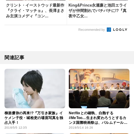
クリント・イーストウッド最新作
King&Prince永瀬廉と池田エライ
『クライ・マッチョ』、長澤まさ
ザが仲間割れでバチバチに!?『真
み主演コメディ『コン...
夜中乙女...
Recommended by
関連記事
柳楽優弥の再来!?『万引き家族』イ
Netflixとの確執、白熱する
ケメン子役・城桧吏の場面写真を独
#MeToo…生まれ変わろうとするカ
占入手！
ンヌ国際映画祭は、パルムドールに
なにを選ぶ？
2018/5/5 12:35
2018/5/14 16:26