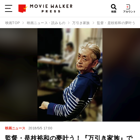
検索
アカウント
映画TOP
映画ニュース・読みもの
万引き家族
監督・是枝裕和の夢叶う！
映画ニュース
2018/5/5 17:00
監督・是枝裕和の夢叶う！『万引き家族』で