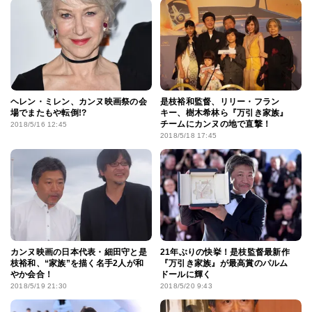
ヘレン・ミレン、カンヌ映画祭の会
是枝裕和監督、リリー・フラン
場でまたもや転倒!?
キー、樹木希林ら『万引き家族』
チームにカンヌの地で直撃！
2018/5/16 12:45
2018/5/18 17:45
カンヌ映画の日本代表・細田守と是
21年ぶりの快挙！是枝監督最新作
枝裕和、“家族”を描く名手2人が和
『万引き家族』が最高賞のパルム
やか会合！
ドールに輝く
2018/5/19 21:30
2018/5/20 9:43