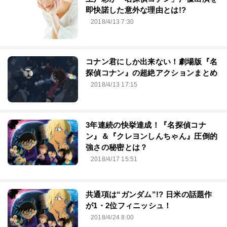
即快諾した意外な理由とは!?
2018/4/13 7:30
コナン君にしか出来ない！劇場版『名
探偵コナン』の超絶アクションまとめ
2018/4/13 17:15
3年連続の快挙達成！『名探偵コナ
ン』＆『クレヨンしんちゃん』圧倒的
強さの秘密とは？
2018/4/17 15:51
共通項は“ガンダム”!? 日米の話題作
が1・2位フィニッシュ！
2018/4/24 8:00