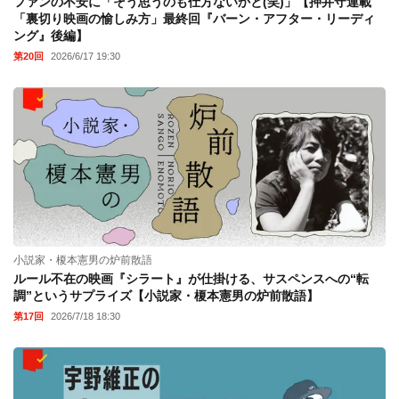
ファンの不安に「そう思うのも仕方ないかと(笑)」【押井守連載
「裏切り映画の愉しみ方」最終回『バーン・アフター・リーディ
ング』後編】
第20回
2026/6/17 19:30
小説家・榎本憲男の炉前散語
ルール不在の映画『シラート』が仕掛ける、サスペンスへの“転
調”というサプライズ【小説家・榎本憲男の炉前散語】
第17回
2026/7/18 18:30