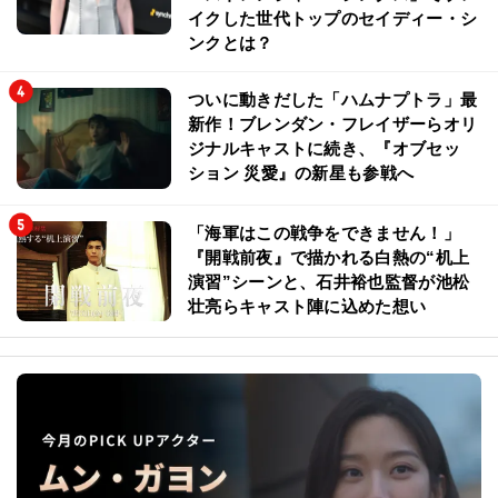
イクした世代トップのセイディー・シ
ンクとは？
ついに動きだした「ハムナプトラ」最
新作！ブレンダン・フレイザーらオリ
ジナルキャストに続き、『オブセッ
ション 災愛』の新星も参戦へ
「海軍はこの戦争をできません！」
『開戦前夜』で描かれる白熱の“机上
演習”シーンと、石井裕也監督が池松
壮亮らキャスト陣に込めた想い