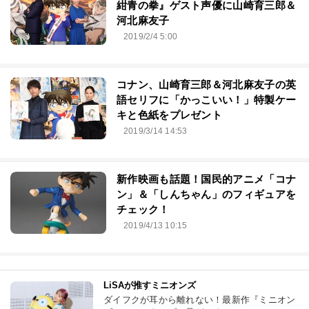
紺青の拳』ゲスト声優に山崎育三郎＆
河北麻友子
2019/2/4 5:00
コナン、山崎育三郎＆河北麻友子の英
語セリフに「かっこいい！」特製ケー
キと色紙をプレゼント
2019/3/14 14:53
新作映画も話題！国民的アニメ「コナ
ン」＆「しんちゃん」のフィギュアを
チェック！
2019/4/13 10:15
LiSAが推すミニオンズ
ダイフクが耳から離れない！最新作『ミニオン