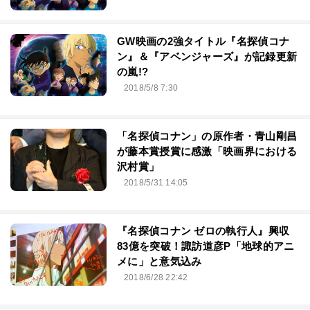
GW映画の2強タイトル『名探偵コナ
ン』＆『アベンジャーズ』が記録更新
の嵐!?
2018/5/8 7:30
「名探偵コナン」の原作者・青山剛昌
が藤本賞授賞に感激「映画界における
沢村賞」
2018/5/31 14:05
『名探偵コナン ゼロの執行人』興収
83億を突破！諏訪道彦P「地球的アニ
メに」と意気込み
2018/6/28 22:42