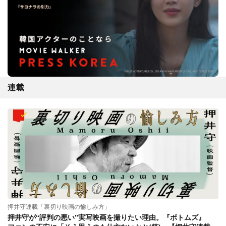
連載
押井守連載「裏切り映画の愉しみ方」
押井守が“評判の悪い”実写映画を撮りたい理由。『ボトムズ』