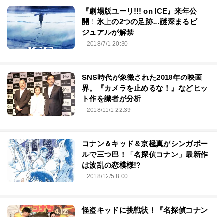
『劇場版ユーリ!!! on ICE』来年公
開！氷上の2つの足跡…謎深まるビ
ジュアルが解禁
2018/7/1 20:30
SNS時代が象徴された2018年の映画
界。『カメラを止めるな！』などヒッ
ト作を識者が分析
2018/11/1 22:39
コナン＆キッド＆京極真がシンガポー
ルで三つ巴！「名探偵コナン」最新作
は波乱の恋模様!?
2018/12/5 8:00
怪盗キッドに挑戦状！『名探偵コナン