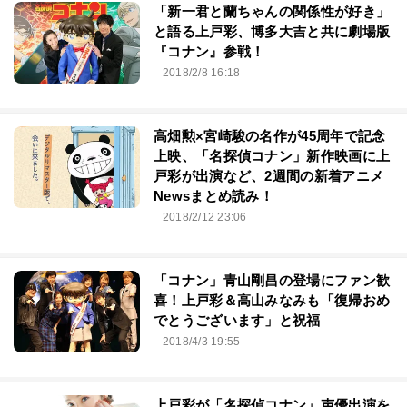
「新一君と蘭ちゃんの関係性が好き」
と語る上戸彩、博多大吉と共に劇場版
『コナン』参戦！
2018/2/8 16:18
高畑勲×宮崎駿の名作が45周年で記念
上映、「名探偵コナン」新作映画に上
戸彩が出演など、2週間の新着アニメ
Newsまとめ読み！
2018/2/12 23:06
「コナン」青山剛昌の登場にファン歓
喜！上戸彩＆高山みなみも「復帰おめ
でとうございます」と祝福
2018/4/3 19:55
上戸彩が「名探偵コナン」声優出演を