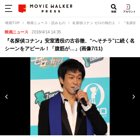
検索
アカウント
映画TOP
映画ニュース・読みもの
名探偵コナン ゼロの執行人
『名探偵コ
映画ニュース
2018/4/14 14:35
『名探偵コナン』安室透役の古谷徹、“へそチラ”に続く名
シーンをアピール！「腹筋が…」(画像7/11)