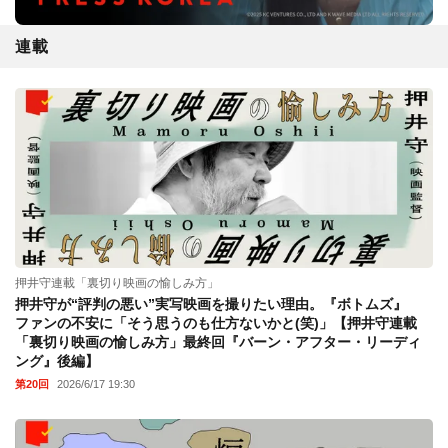
連載
押井守連載「裏切り映画の愉しみ方」
押井守が“評判の悪い”実写映画を撮りたい理由。『ボトムズ』
ファンの不安に「そう思うのも仕方ないかと(笑)」【押井守連載
「裏切り映画の愉しみ方」最終回『バーン・アフター・リーディ
ング』後編】
第20回
2026/6/17 19:30