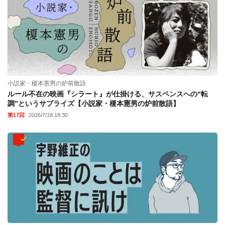
小説家・榎本憲男の炉前散語
ルール不在の映画『シラート』が仕掛ける、サスペンスへの“転
調”というサプライズ【小説家・榎本憲男の炉前散語】
第17回
2026/7/18 18:30