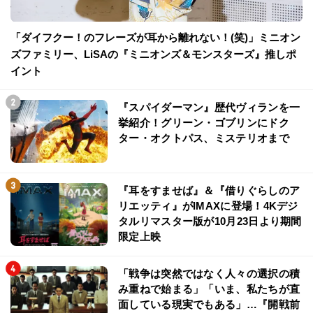
「ダイフクー！のフレーズが耳から離れない！(笑)」ミニオン
ズファミリー、LiSAの『ミニオンズ＆モンスターズ』推しポ
イント
『スパイダーマン』歴代ヴィランを一
挙紹介！グリーン・ゴブリンにドク
ター・オクトパス、ミステリオまで
『耳をすませば』＆『借りぐらしのア
リエッティ』がIMAXに登場！4Kデジ
タルリマスター版が10月23日より期間
限定上映
「戦争は突然ではなく人々の選択の積
み重ねで始まる」「いま、私たちが直
面している現実でもある」…『開戦前