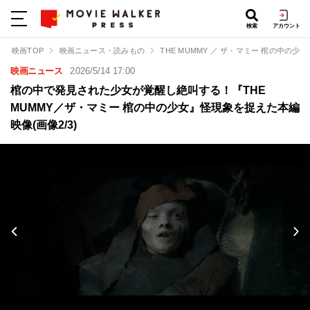
検索
アカウント
映画TOP
映画ニュース・読みもの
THE MUMMY ／ ザ・マミー 棺の中の少女
映画ニュース
2026/5/14 17:00
棺の中で発見された少女が覚醒し絶叫する！『THE
MUMMY／ザ・マミー 棺の中の少女』怪現象を捉えた本編
映像(画像2/3)