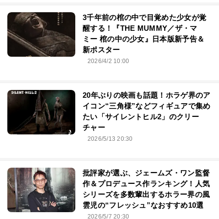
3千年前の棺の中で目覚めた少女が覚
醒する！『THE MUMMY／ザ・マ
ミー 棺の中の少女』日本版新予告＆
新ポスター
2026/4/2 10:00
20年ぶりの映画も話題！ホラゲ界のア
イコン“三角様”などフィギュアで集め
たい「サイレントヒル2」のクリー
チャー
2026/5/13 20:30
批評家が選ぶ、ジェームズ・ワン監督
作＆プロデュース作ランキング！人気
シリーズを多数輩出するホラー界の風
雲児の“フレッシュ”なおすすめ10選
2026/5/7 20:30