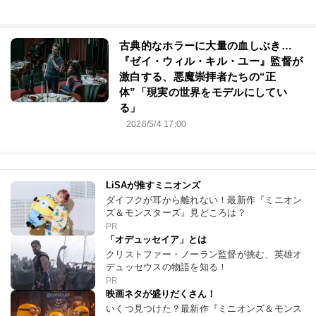
古典的なホラーに大量の血しぶき…
『ゼイ・ウィル・キル・ユー』監督が
激白する、悪魔崇拝者たちの“正
体”「現実の世界をモデルにしてい
る」
2026/5/4 17:00
LiSAが推すミニオンズ
ダイフクが耳から離れない！最新作『ミニオン
ズ＆モンスターズ』見どころは？
PR
「オデュッセイア」とは
クリストファー・ノーラン監督が挑む、英雄オ
デュッセウスの物語を知る！
PR
映画ネタが盛りだくさん！
いくつ見つけた？最新作『ミニオンズ＆モンス