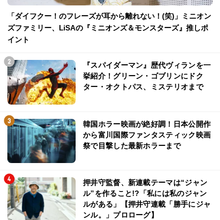
「ダイフクー！のフレーズが耳から離れない！(笑)」ミニオン
ズファミリー、LiSAの『ミニオンズ＆モンスターズ』推しポ
イント
『スパイダーマン』歴代ヴィランを一
挙紹介！グリーン・ゴブリンにドク
ター・オクトパス、ミステリオまで
韓国ホラー映画が絶好調！日本公開作
から富川国際ファンタスティック映画
祭で目撃した最新ホラーまで
押井守監督、新連載テーマは“ジャン
ル”を作ること!?「私には私のジャン
ルがある」【押井守連載「勝手にジャ
ンル。」プロローグ】