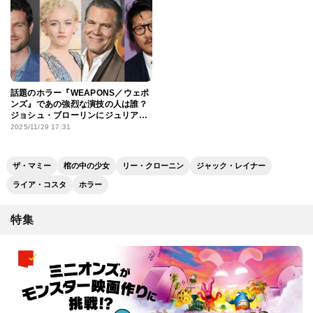
話題のホラー『WEAPONS／ウェポ
ンズ』であの強烈な演技の人は誰？
ジョシュ・ブローリンにジュリア・
ガーナー、ベネディクト・ウォンら
2025/11/29 17:31
主要キャストをチェック
ザ・マミー
棺の中の少女
リー・クローニン
ジャック・レイナー
ライア・コスタ
ホラー
特集