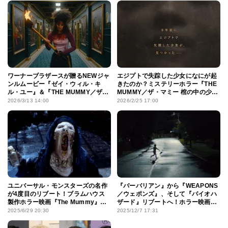
ワーナーブラザースが贈るNEWジャ
エジプトで失踪した少女になにが起
ンルムービー『ゼイ・ウィル・キ
きたのか？ミステリーホラー『THE
ル・ユー』＆『THE MUMMY／ザ・
MUMMY／ザ・マミー 棺の中の少
マミー 棺の中の少女』の場面写真が
女』5月15日公開決定！
2026/3/13 14:00
2026/2/25 17:00
公開！ムビチケの発売もスタート
ユニバーサル・モンスターズの名作
『バーバリアン』から『WEAPONS
が4度目のリブート！ブラムハウス
／ウェポンズ』、そして『バイオハ
製作ホラー映画『The Mummy』が
ザード』リブートへ！ホラー映画界
クランクアップ
の新星ザック・クレッガーの進化を
2025/6/29 20:30
2025/12/7 17:31
たどる