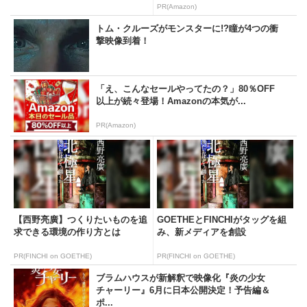
PR(Amazon)
トム・クルーズがモンスターに!?瞳が4つの衝
撃映像到着！
「え、こんなセールやってたの？」80％OFF
以上が続々登場！Amazonの本気が...
PR(Amazon)
【西野亮廣】つくりたいものを追
GOETHEとFINCHIがタッグを組
求できる環境の作り方とは
み、新メディアを創設
PR(FINCHI on GOETHE)
PR(FINCHI on GOETHE)
ブラムハウスが新解釈で映像化『炎の少女
チャーリー』6月に日本公開決定！予告編＆
ポ...