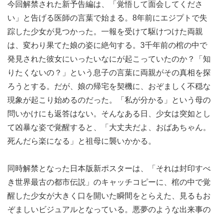
今回解禁された新予告編は、「覚悟して面会してくださ
い」と告げる医師の言葉で始まる。8年前にエジプトで失
踪した少女が見つかった。一報を受けて駆けつけた両親
は、変わり果てた娘の姿に絶句する。3千年前の棺の中で
発見された彼女にいったいなにが起こっていたのか？「知
りたくないの？」という息子の言葉に両親がその真相を探
ろうとする。だが、娘の帰宅を契機に、おぞましく不穏な
現象が起こり始めるのだった。「私が分かる」という母の
問いかけにも返答はない。そんなある日、少女は突如とし
て凶暴な姿で覚醒すると、「大丈夫だよ、おばあちゃん。
死んだら楽になる」と祖母に襲いかかる。
同時解禁となった日本版新ポスターは、「それは封印すべ
き世界最古の都市伝説」のキャッチコピーに、棺の中で覚
醒した少女が大きく口を開いた瞬間をとらえた、見るもお
ぞましいビジュアルとなっている。悪夢のような出来事の