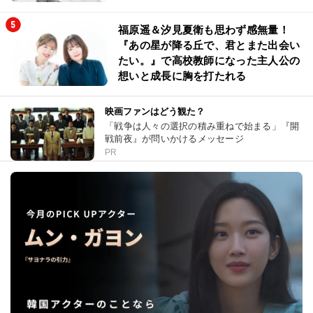
福原遥＆汐見夏衛も思わず感無量！
『あの星が降る丘で、君とまた出会い
たい。』で高校教師になった主人公の
想いと成長に胸を打たれる
映画ファンはどう観た？
「戦争は人々の選択の積み重ねで始まる」『開
戦前夜』が問いかけるメッセージ
PR