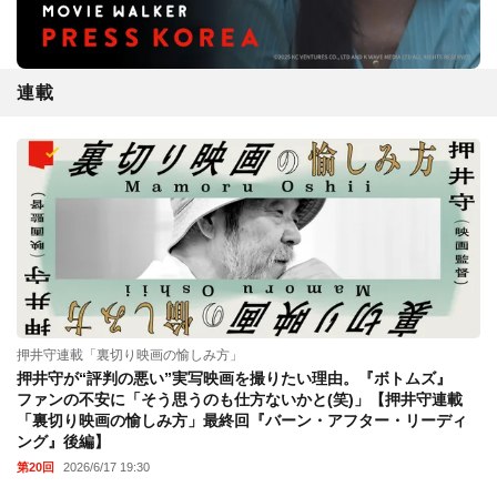
連載
押井守連載「裏切り映画の愉しみ方」
押井守が“評判の悪い”実写映画を撮りたい理由。『ボトムズ』
ファンの不安に「そう思うのも仕方ないかと(笑)」【押井守連載
「裏切り映画の愉しみ方」最終回『バーン・アフター・リーディ
ング』後編】
第20回
2026/6/17 19:30