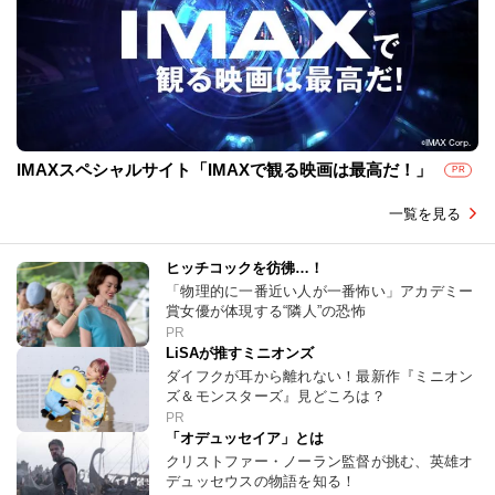
IMAXスペシャルサイト「IMAXで観る映画は最高だ！」
PR
一覧を見る
ヒッチコックを彷彿…！
「物理的に一番近い人が一番怖い」アカデミー
賞女優が体現する“隣人”の恐怖
PR
LiSAが推すミニオンズ
ダイフクが耳から離れない！最新作『ミニオン
ズ＆モンスターズ』見どころは？
PR
「オデュッセイア」とは
クリストファー・ノーラン監督が挑む、英雄オ
デュッセウスの物語を知る！