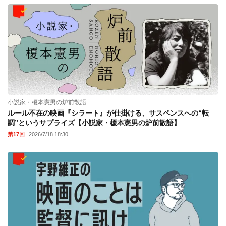
小説家・榎本憲男の炉前散語
ルール不在の映画『シラート』が仕掛ける、サスペンスへの“転
調”というサプライズ【小説家・榎本憲男の炉前散語】
第17回
2026/7/18 18:30