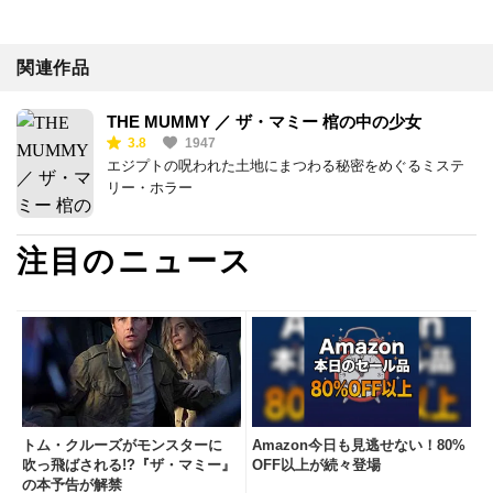
関連作品
THE MUMMY ／ ザ・マミー 棺の中の少女
3.8
1947
エジプトの呪われた土地にまつわる秘密をめぐるミステ
リー・ホラー
注目のニュース
トム・クルーズがモンスターに
Amazon今日も見逃せない！80%
吹っ飛ばされる!?『ザ・マミー』
OFF以上が続々登場
の本予告が解禁