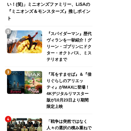
い！(笑)」ミニオンズファミリー、LiSAの
介！グリーン・ゴ
『ミニオンズ＆モンスターズ』推しポイン
トパス、ミステリ
ト
『スパイダーマン』歴代
ヴィランを一挙紹介！グ
リーン・ゴブリンにドク
ター・オクトパス、ミス
テリオまで
『耳をすませば』＆『借
りぐらしのアリエッ
ティ』がIMAXに登場！
4Kデジタルリマスター
版が10月23日より期間
限定上映
「戦争は突然ではなく
人々の選択の積み重ねで