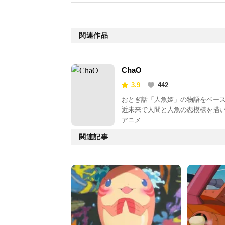
関連作品
ChaO
3.9
442
おとぎ話「人魚姫」の物語をベー
近未来で人間と人魚の恋模様を描
アニメ
関連記事