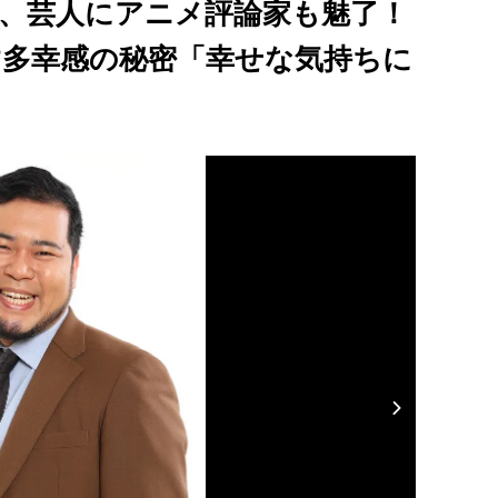
er、芸人にアニメ評論家も魅了！
す多幸感の秘密「幸せな気持ちに