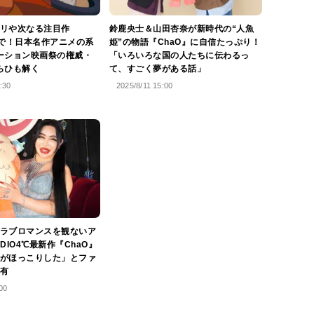
リや次なる注目作
鈴鹿央士＆山田杏奈が新時代の“人魚
まで！日本名作アニメの系
姫”の物語『ChaO』に自信たっぷり！
ーション映画祭の権威・
「いろいろな国の人たちに伝わるっ
らひも解く
て、すごく夢がある話」
:30
2025/8/11 15:00
ラブロマンスを観ないア
DIO4℃最新作『ChaO』
がほっこりした」とファ
有
00