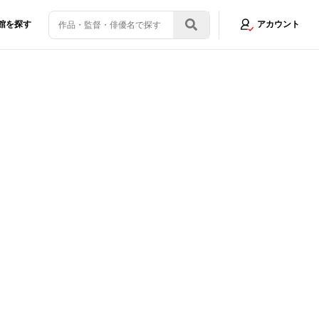
館を探す
アカウント
』がもたらす多幸感の秘密「幸せな気持ちになれました」
画像22/24