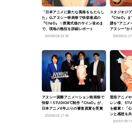
「日本アニメに新たな風格をもたらし
スタジオジブ
た」仏アヌシー映画祭で快挙達成の
『ChaO』
『ChaO』！授賞式後のサイン攻めま
譜を“アニメ
で、現地の熱狂を詳細レポート
アヌシー”か
2025/6/18 19:30
2025/6/11 17
アヌシー国際アニメーション映画祭で
普段アニメや
快挙！STUDIO4℃制作『ChaO』が、
レン様、STU
日本アニメ8年ぶりの審査員賞を受賞
を鑑賞！「心
ンと感想を共
2025/6/15 17:48
2025/7/29 7: