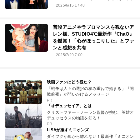
2025/6/15 17:48
普段アニメやラブロマンスを観ないア
レン様、STUDIO4℃最新作『ChaO』
を鑑賞！「心がほっこりした」とファ
ンと感想を共有
2025/7/29 7:00
映画ファンはどう観た？
「戦争は人々の選択の積み重ねで始まる」『開
戦前夜』が問いかけるメッセージ
PR
「オデュッセイア」とは
クリストファー・ノーラン監督が挑む、英雄オ
デュッセウスの物語を知る！
PR
LiSAが推すミニオンズ
ダイフクが耳から離れない！最新作『ミニオン