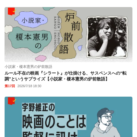
小説家・榎本憲男の炉前散語
ルール不在の映画『シラート』が仕掛ける、サスペンスへの“転
調”というサプライズ【小説家・榎本憲男の炉前散語】
第17回
2026/7/18 18:30