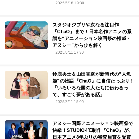
2025/6/18 19:30
スタジオジブリや次なる注目作
『ChaO』まで！日本名作アニメの系
譜を“アニメーション映画祭の権威・
アヌシー”からひも解く
2025/6/11 17:30
鈴鹿央士＆山田杏奈が新時代の“人魚
姫”の物語『ChaO』に自信たっぷり！
「いろいろな国の人たちに伝わるっ
て、すごく夢がある話」
2025/8/11 15:00
アヌシー国際アニメーション映画祭で
快挙！STUDIO4℃制作『ChaO』が、
日本アニメ8年ぶりの審査員賞を受賞