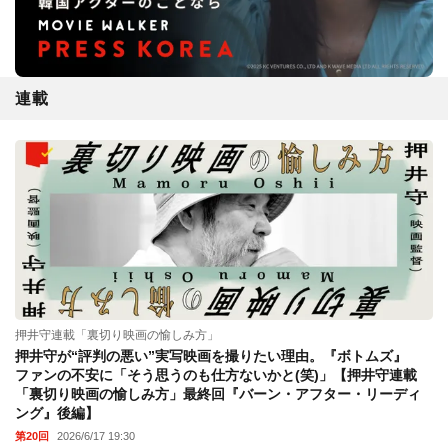
連載
押井守連載「裏切り映画の愉しみ方」
押井守が“評判の悪い”実写映画を撮りたい理由。『ボトムズ』
ファンの不安に「そう思うのも仕方ないかと(笑)」【押井守連載
「裏切り映画の愉しみ方」最終回『バーン・アフター・リーディ
ング』後編】
第20回
2026/6/17 19:30