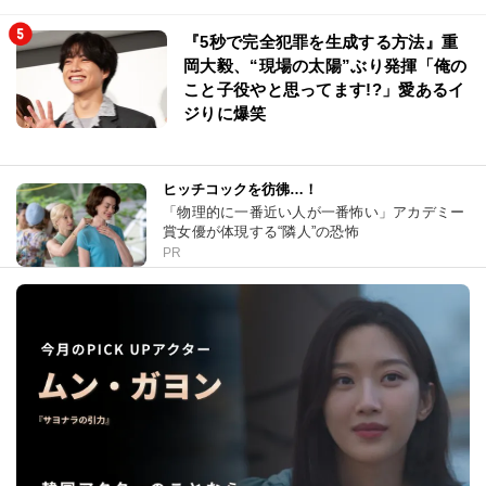
『5秒で完全犯罪を生成する方法』重
岡大毅、“現場の太陽”ぶり発揮「俺の
こと子役やと思ってます!?」愛あるイ
ジりに爆笑
ヒッチコックを彷彿…！
「物理的に一番近い人が一番怖い」アカデミー
賞女優が体現する“隣人”の恐怖
PR