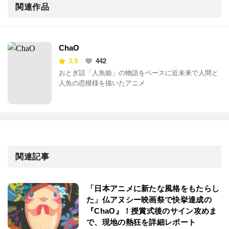
関連作品
ChaO
3.9
442
おとぎ話「人魚姫」の物語をベースに近未来で人間と
人魚の恋模様を描いたアニメ
関連記事
「日本アニメに新たな風格をもたらし
た」仏アヌシー映画祭で快挙達成の
『ChaO』！授賞式後のサイン攻めま
で、現地の熱狂を詳細レポート