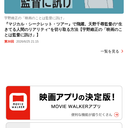
宇野維正の「映画のことは監督に訊け」
『マジカル・シークレット・ツアー』で飛躍。天野千尋監督の“生
きてる人間のリアリティ”を切り取る方法【宇野維正の「映画のこ
とは監督に訊け」】
第30回
2026/6/25 21:15
一覧を見る