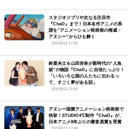
スタジオジブリや次なる注目作
『ChaO』まで！日本名作アニメの系
譜を“アニメーション映画祭の権威・
アヌシー”からひも解く
2025/6/11 17:30
鈴鹿央士＆山田杏奈が新時代の“人魚
姫”の物語『ChaO』に自信たっぷり！
「いろいろな国の人たちに伝わるっ
て、すごく夢がある話」
2025/8/11 15:00
アヌシー国際アニメーション映画祭で
快挙！STUDIO4℃制作『ChaO』が、
日本アニメ8年ぶりの審査員賞を受賞
2025/6/15 17:48