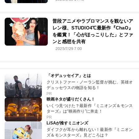
普段アニメやラブロマンスを観ないア
レン様、STUDIO4℃最新作『ChaO』
を鑑賞！「心がほっこりした」とファ
ンと感想を共有
2025/7/29 7:00
「オデュッセイア」とは
クリストファー・ノーラン監督が挑む、英雄オ
デュッセウスの物語を知る！
PR
映画ネタが盛りだくさん！
いくつ見つけた？最新作『ミニオンズ＆モンス
ターズ』は“映画作り”に奔走！
PR
LiSAが推すミニオンズ
ダイフクが耳から離れない！最新作『ミニオン
ズ＆モンスターズ』見どころは？