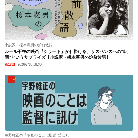
小説家・榎本憲男の炉前散語
ルール不在の映画『シラート』が仕掛ける、サスペンスへの“転
調”というサプライズ【小説家・榎本憲男の炉前散語】
第17回
2026/7/18 18:30
宇野維正の「映画のことは監督に訊け」