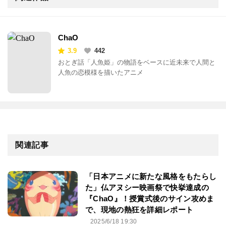
ChaO
3.9
442
おとぎ話「人魚姫」の物語をベースに近未来で人間と
人魚の恋模様を描いたアニメ
関連記事
「日本アニメに新たな風格をもたらし
た」仏アヌシー映画祭で快挙達成の
『ChaO』！授賞式後のサイン攻めま
で、現地の熱狂を詳細レポート
2025/6/18 19:30