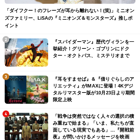
「ダイフクー！のフレーズが耳から離れない！(笑)」ミニオン
ズファミリー、LiSAの『ミニオンズ＆モンスターズ』推しポ
イント
『スパイダーマン』歴代ヴィランを一
挙紹介！グリーン・ゴブリンにドク
ター・オクトパス、ミステリオまで
『耳をすませば』＆『借りぐらしのア
リエッティ』がIMAXに登場！4Kデジ
タルリマスター版が10月23日より期間
限定上映
「戦争は突然ではなく人々の選択の積
み重ねで始まる」「いま、私たちが直
面している現実でもある」…『開戦前
夜』が問いかけるメッセージを映画