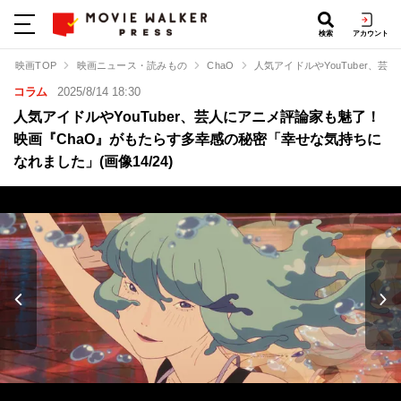
検索
アカウント
映画TOP
映画ニュース・読みもの
ChaO
人気アイドルやYouTuber
コラム
2025/8/14 18:30
人気アイドルやYouTuber、芸人にアニメ評論家も魅了！
映画『ChaO』がもたらす多幸感の秘密「幸せな気持ちに
なれました」(画像14/24)