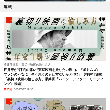
連載
押井守連載「裏切り映画の愉しみ方」
押井守が“評判の悪い”実写映画を撮りたい理由。『ボトムズ』
ファンの不安に「そう思うのも仕方ないかと(笑)」【押井守連載
「裏切り映画の愉しみ方」最終回『バーン・アフター・リーディ
ング』後編】
第20回
2026/6/17 19:30