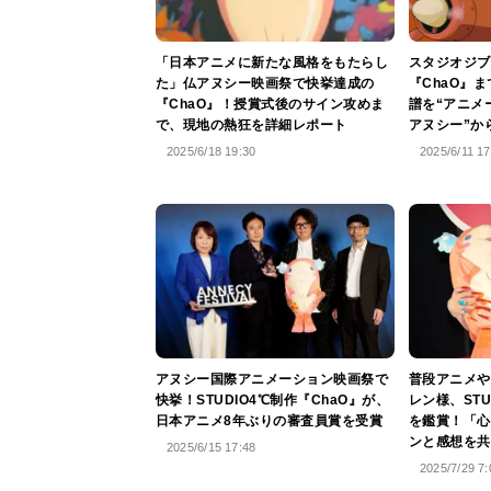
「日本アニメに新たな風格をもたらし
スタジオジブ
た」仏アヌシー映画祭で快挙達成の
『ChaO』
『ChaO』！授賞式後のサイン攻めま
譜を“アニメ
で、現地の熱狂を詳細レポート
アヌシー”か
2025/6/18 19:30
2025/6/11 17
アヌシー国際アニメーション映画祭で
普段アニメや
快挙！STUDIO4℃制作『ChaO』が、
レン様、STU
日本アニメ8年ぶりの審査員賞を受賞
を鑑賞！「心
ンと感想を共
2025/6/15 17:48
2025/7/29 7: