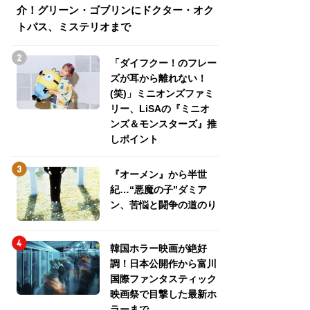
介！グリーン・ゴブリンにドクター・オク
介！グリーン・ゴ
トパス、ミステリオまで
トパス、ミステリ
「ダイフクー！のフレー
ズが耳から離れない！
(笑)」ミニオンズファミ
リー、LiSAの『ミニオ
ンズ＆モンスターズ』推
しポイント
『オーメン』から半世
紀…“悪魔の子”ダミア
ン、苦悩と闘争の道のり
韓国ホラー映画が絶好
調！日本公開作から富川
国際ファンタスティック
映画祭で目撃した最新ホ
ラーまで