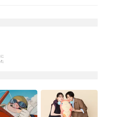
スに
いた