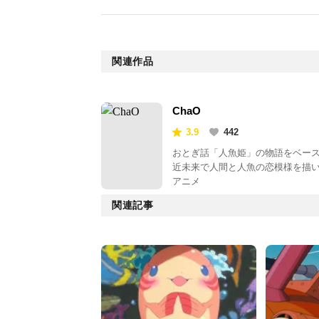
関連作品
ChaO
3.9
442
おとぎ話「人魚姫」の物語をベー
近未来で人間と人魚の恋模様を描
アニメ
関連記事