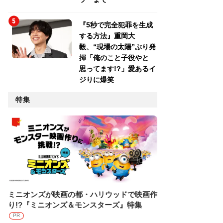
『5秒で完全犯罪を生成
する方法』重岡大
毅、“現場の太陽”ぶり発
揮「俺のこと子役やと
思ってます!?」愛あるイ
ジりに爆笑
特集
ミニオンズが映画の都・ハリウッドで映画作
り!?『ミニオンズ＆モンスターズ』特集
PR