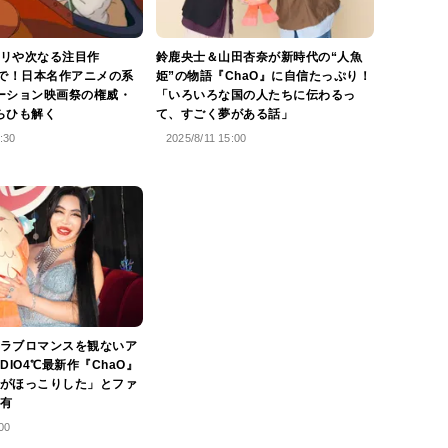
リや次なる注目作
鈴鹿央士＆山田杏奈が新時代の“人魚
まで！日本名作アニメの系
姫”の物語『ChaO』に自信たっぷり！
ーション映画祭の権威・
「いろいろな国の人たちに伝わるっ
らひも解く
て、すごく夢がある話」
:30
2025/8/11 15:00
ラブロマンスを観ないア
DIO4℃最新作『ChaO』
がほっこりした」とファ
有
00