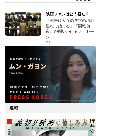
映画ファンはどう観た？
「戦争は人々の選択の積み
重ねで始まる」『開戦前
夜』が問いかけるメッセー
ジ
PR
連載