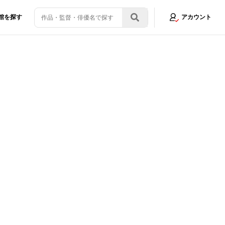
館を探す
アカウント
』がもたらす多幸感の秘密「幸せな気持ちになれました」
画像11/24