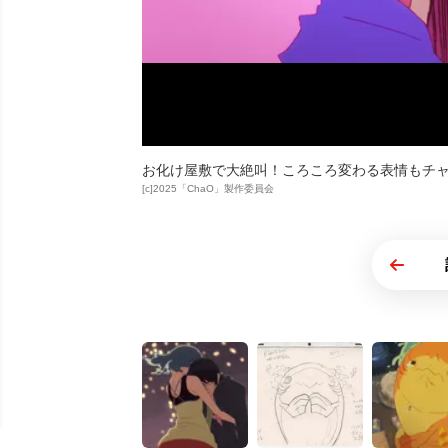
お化け屋敷で大絶叫！ころころ変わる表情もチ
[c]2025「ChaO」製作委員会