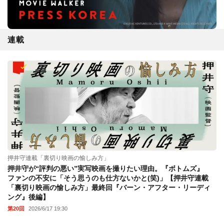
連載
押井守連載「裏切り映画の愉しみ方」
押井守が“評判の悪い”実写映画を撮りたい理由。『ボトムズ』
ファンの不安に「そう思うのも仕方ないかと(笑)」【押井守連載
「裏切り映画の愉しみ方」最終回『バーン・アフター・リーディ
ング』後編】
第20回
2026/6/17 19:30