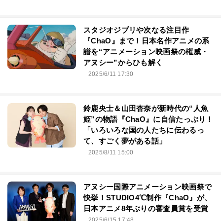
スタジオジブリや次なる注目作
『ChaO』まで！日本名作アニメの系
譜を“アニメーション映画祭の権威・
アヌシー”からひも解く
2025/6/11 17:30
鈴鹿央士＆山田杏奈が新時代の“人魚
姫”の物語『ChaO』に自信たっぷり！
「いろいろな国の人たちに伝わるっ
て、すごく夢がある話」
2025/8/11 15:00
アヌシー国際アニメーション映画祭で
快挙！STUDIO4℃制作『ChaO』が、
日本アニメ8年ぶりの審査員賞を受賞
2025/6/15 17:48