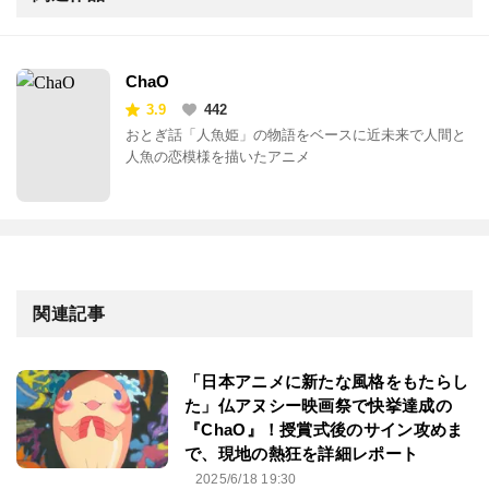
ChaO
3.9
442
おとぎ話「人魚姫」の物語をベースに近未来で人間と
人魚の恋模様を描いたアニメ
関連記事
「日本アニメに新たな風格をもたらし
た」仏アヌシー映画祭で快挙達成の
『ChaO』！授賞式後のサイン攻めま
で、現地の熱狂を詳細レポート
2025/6/18 19:30