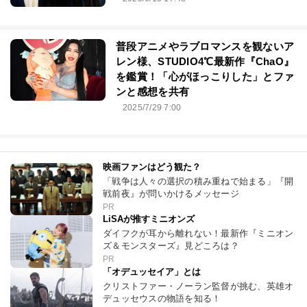
普段アニメやラブロマンスを観ないア
レン様、STUDIO4℃最新作『ChaO』
を鑑賞！「心がほっこりした」とファ
ンと感想を共有
2025/7/29 7:00
映画ファンはどう観た？
「戦争は人々の選択の積み重ねで始まる」『開
戦前夜』が問いかけるメッセージ
PR
LiSAが推すミニオンズ
ダイフクが耳から離れない！最新作『ミニオン
ズ＆モンスターズ』見どころは？
PR
「オデュッセイア」とは
クリストファー・ノーラン監督が挑む、英雄オ
デュッセウスの物語を知る！