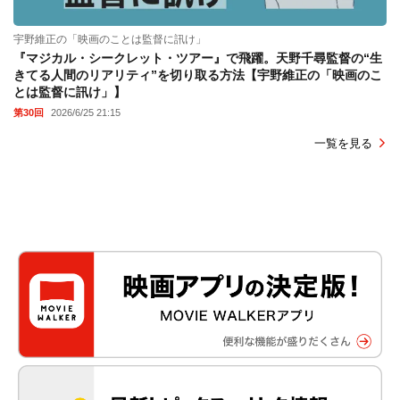
宇野維正の「映画のことは監督に訊け」
『マジカル・シークレット・ツアー』で飛躍。天野千尋監督の“生
きてる人間のリアリティ”を切り取る方法【宇野維正の「映画のこ
とは監督に訊け」】
第30回
2026/6/25 21:15
一覧を見る