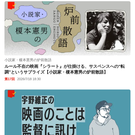
小説家・榎本憲男の炉前散語
ルール不在の映画『シラート』が仕掛ける、サスペンスへの“転
調”というサプライズ【小説家・榎本憲男の炉前散語】
第17回
2026/7/18 18:30