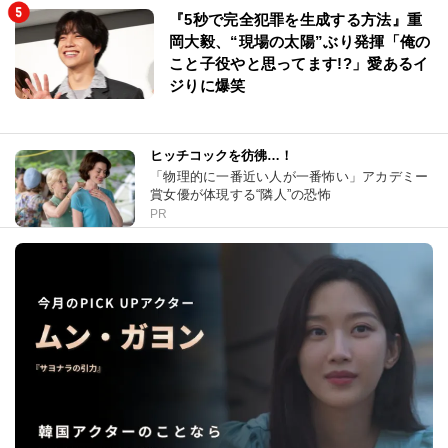
『5秒で完全犯罪を生成する方法』重
岡大毅、“現場の太陽”ぶり発揮「俺の
こと子役やと思ってます!?」愛あるイ
ジりに爆笑
ヒッチコックを彷彿…！
「物理的に一番近い人が一番怖い」アカデミー
賞女優が体現する“隣人”の恐怖
PR