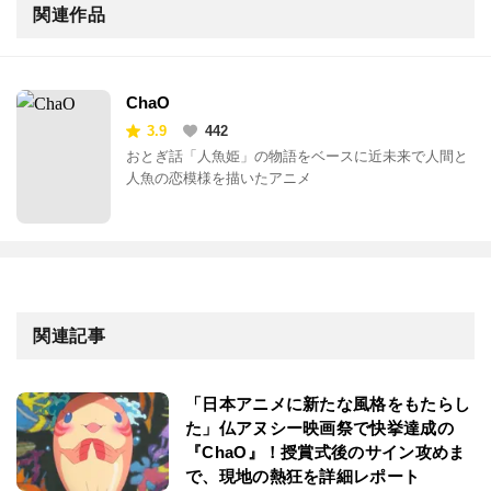
関連作品
ChaO
3.9
442
おとぎ話「人魚姫」の物語をベースに近未来で人間と
人魚の恋模様を描いたアニメ
関連記事
「日本アニメに新たな風格をもたらし
た」仏アヌシー映画祭で快挙達成の
『ChaO』！授賞式後のサイン攻めま
で、現地の熱狂を詳細レポート