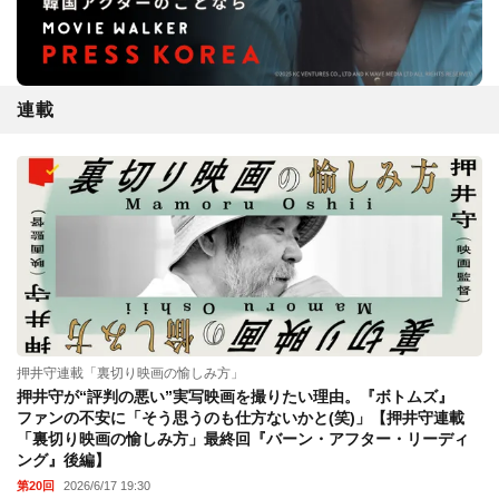
連載
押井守連載「裏切り映画の愉しみ方」
押井守が“評判の悪い”実写映画を撮りたい理由。『ボトムズ』
ファンの不安に「そう思うのも仕方ないかと(笑)」【押井守連載
「裏切り映画の愉しみ方」最終回『バーン・アフター・リーディ
ング』後編】
第20回
2026/6/17 19:30