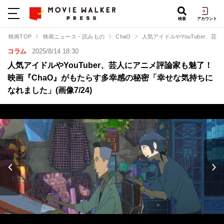
検索
アカウント
映画TOP
映画ニュース・読みもの
ChaO
人気アイドルやYouTuber
コラム
2025/8/14 18:30
人気アイドルやYouTuber、芸人にアニメ評論家も魅了！
映画『ChaO』がもたらす多幸感の秘密「幸せな気持ちに
なれました」(画像7/24)