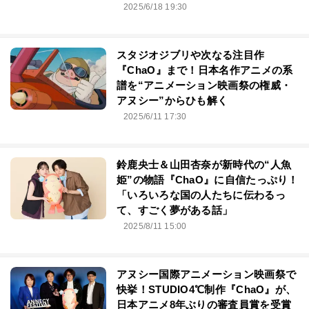
2025/6/18 19:30
スタジオジブリや次なる注目作
『ChaO』まで！日本名作アニメの系
譜を“アニメーション映画祭の権威・
アヌシー”からひも解く
2025/6/11 17:30
鈴鹿央士＆山田杏奈が新時代の“人魚
姫”の物語『ChaO』に自信たっぷり！
「いろいろな国の人たちに伝わるっ
て、すごく夢がある話」
2025/8/11 15:00
アヌシー国際アニメーション映画祭で
快挙！STUDIO4℃制作『ChaO』が、
日本アニメ8年ぶりの審査員賞を受賞