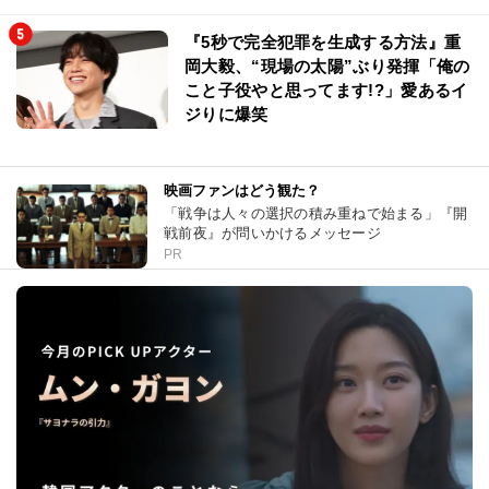
『5秒で完全犯罪を生成する方法』重
岡大毅、“現場の太陽”ぶり発揮「俺の
こと子役やと思ってます!?」愛あるイ
ジりに爆笑
映画ファンはどう観た？
「戦争は人々の選択の積み重ねで始まる」『開
戦前夜』が問いかけるメッセージ
PR