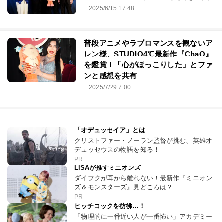
2025/6/15 17:48
普段アニメやラブロマンスを観ないア
レン様、STUDIO4℃最新作『ChaO』
を鑑賞！「心がほっこりした」とファ
ンと感想を共有
2025/7/29 7:00
「オデュッセイア」とは
クリストファー・ノーラン監督が挑む、英雄オ
デュッセウスの物語を知る！
PR
LiSAが推すミニオンズ
ダイフクが耳から離れない！最新作『ミニオン
ズ＆モンスターズ』見どころは？
PR
ヒッチコックを彷彿…！
「物理的に一番近い人が一番怖い」アカデミー