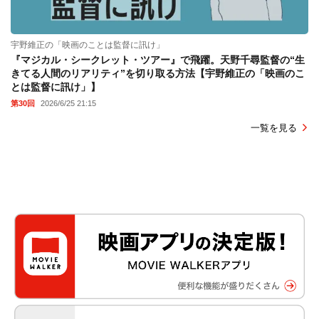
宇野維正の「映画のことは監督に訊け」
『マジカル・シークレット・ツアー』で飛躍。天野千尋監督の“生
きてる人間のリアリティ”を切り取る方法【宇野維正の「映画のこ
とは監督に訊け」】
第30回
2026/6/25 21:15
一覧を見る