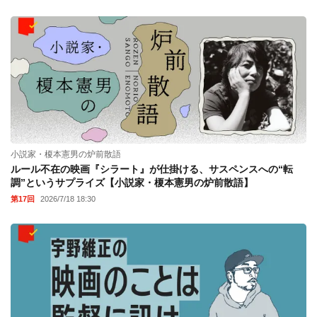
小説家・榎本憲男の炉前散語
ルール不在の映画『シラート』が仕掛ける、サスペンスへの“転
調”というサプライズ【小説家・榎本憲男の炉前散語】
第17回
2026/7/18 18:30