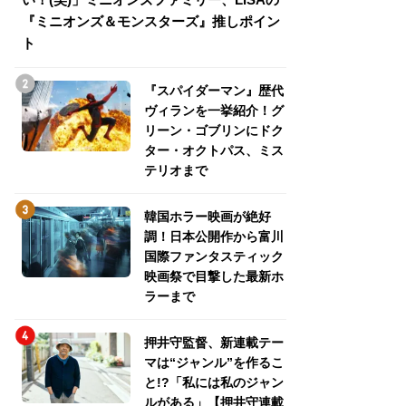
『ミニオンズ＆モンスターズ』推しポイン
トパス、ミステリ
ト
『スパイダーマン』歴代
ヴィランを一挙紹介！グ
リーン・ゴブリンにドク
ター・オクトパス、ミス
テリオまで
韓国ホラー映画が絶好
調！日本公開作から富川
国際ファンタスティック
映画祭で目撃した最新ホ
ラーまで
押井守監督、新連載テー
マは“ジャンル”を作るこ
と!?「私には私のジャン
ルがある」【押井守連載