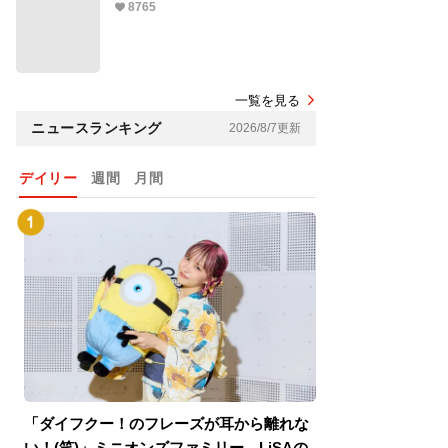
8765
一覧を見る
ニュースランキング
2026/8/7更新
デイリー
週間
月間
「ダイフクー！のフレーズが耳から離れな
『スパイダーマン
い！(笑)」ミニオンズファミリー、LiSAの
介！グリーン・ゴ