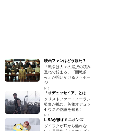
映画ファンはどう観た？
「戦争は人々の選択の積み
重ねで始まる」『開戦前
夜』が問いかけるメッセー
ジ
PR
「オデュッセイア」とは
クリストファー・ノーラン
監督が挑む、英雄オデュッ
セウスの物語を知る！
PR
LiSAが推すミニオンズ
ダイフクが耳から離れな