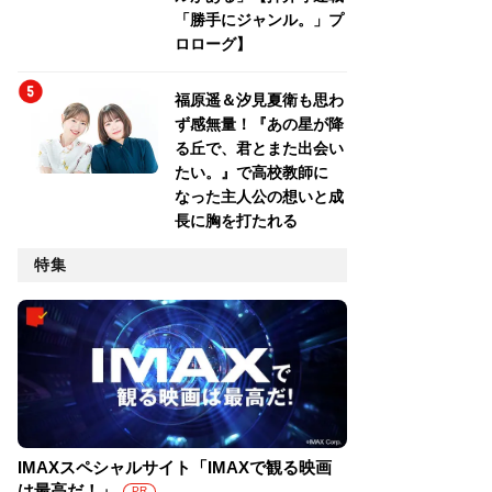
「勝手にジャンル。」プ
ロローグ】
福原遥＆汐見夏衛も思わ
ず感無量！『あの星が降
る丘で、君とまた出会い
たい。』で高校教師に
なった主人公の想いと成
長に胸を打たれる
特集
IMAXスペシャルサイト「IMAXで観る映画
は最高だ！」
PR