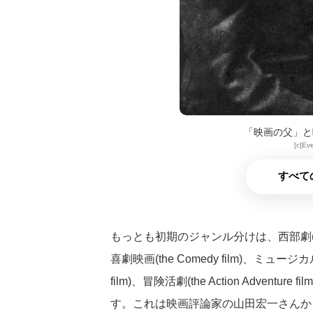
「映画の父」と
[c]Ev
すべて
もっとも初期のジャンル分けは、西部劇(the West
喜劇映画(the Comedy film)、ミュージカル(the
film)、冒険活劇(the Action Adventure
す。これは映画評論家の山田宏一さんから