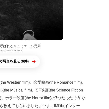
呼ばれるリュミエール兄弟
erett Collection/AFLO
の写真を見る(6件)
ern film)、恋愛映画(the Romance film)、
 Musical film)、SF映画(the Science Fiction
 film)、ホラー映画(the Horror film)の7つだったそうで
教えてもらいました。いま、IMDb(インター