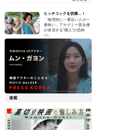
ヒッチコックを彷彿…！
「物理的に一番近い人が一
番怖い」アカデミー賞女優
が体現する“隣人”の恐怖
PR
連載