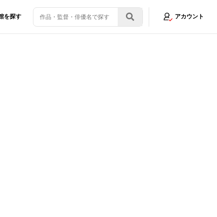
館を探す
アカウント
・ウォーズ』や『カリオストロの城』にみる“ジャンル映画”【小説家・榎