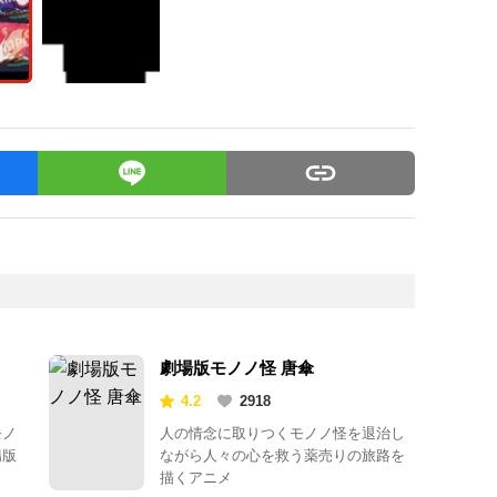
劇場版モノノ怪 唐傘
4.2
2918
モノ
人の情念に取りつくモノノ怪を退治し
場版
ながら人々の心を救う薬売りの旅路を
描くアニメ