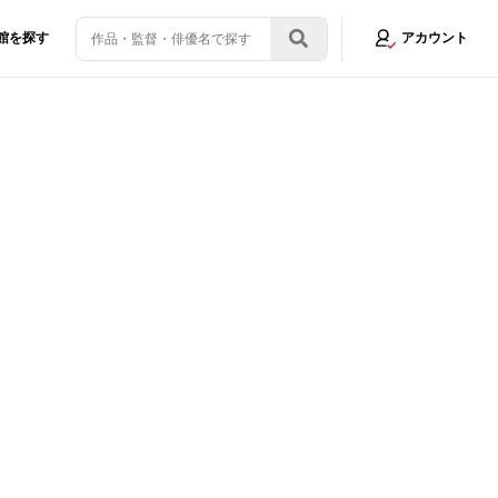
館を探す
アカウント
公開！ティザービジュアル＆第一弾予告映像も公開
画像9/10