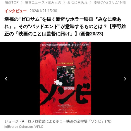
映画TOP
映画ニュース・読みもの
みなに幸あれ
幸福の“ゼロサム”を描
インタビュー
2024/1/21 15:30
幸福の“ゼロサム”を描く新奇なホラー映画『みなに幸あ
れ』。その“バッドエンド”が意味するものとは？【宇野維
正の「映画のことは監督に訊け」】(画像20/23)
ジョージ・A・ロメロ監督によるホラー映画の金字塔『ゾンビ』(78)
[c]Everett Collection / AFLO