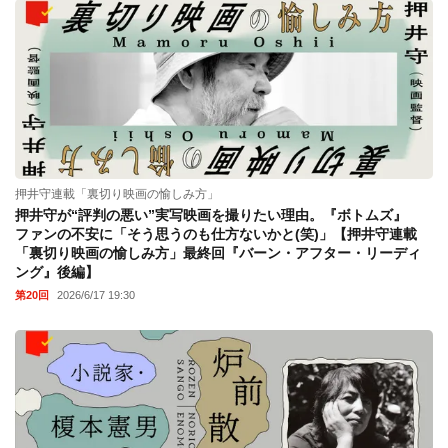
押井守連載「裏切り映画の愉しみ方」
押井守が“評判の悪い”実写映画を撮りたい理由。『ボトムズ』
ファンの不安に「そう思うのも仕方ないかと(笑)」【押井守連載
「裏切り映画の愉しみ方」最終回『バーン・アフター・リーディ
ング』後編】
第20回
2026/6/17 19:30