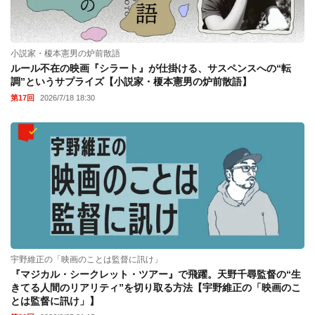
小説家・榎本憲男の炉前散語
ルール不在の映画『シラート』が仕掛ける、サスペンスへの“転
調”というサプライズ【小説家・榎本憲男の炉前散語】
第17回
2026/7/18 18:30
宇野維正の「映画のことは監督に訊け」
『マジカル・シークレット・ツアー』で飛躍。天野千尋監督の“生
きてる人間のリアリティ”を切り取る方法【宇野維正の「映画のこ
とは監督に訊け」】