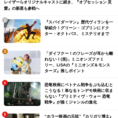
レイザーらオリジナルキャストに続き、『オブセッション 災
愛』の新星も参戦へ
『スパイダーマン』歴代ヴィランを一
挙紹介！グリーン・ゴブリンにドク
ター・オクトパス、ミステリオまで
「ダイフクー！のフレーズが耳から離
れない！(笑)」ミニオンズファミ
リー、LiSAの『ミニオンズ＆モンス
ターズ』推しポイント
恐竜映画にベトナム戦争をぶち込むと
こうなる！単なるトンデモ映画に収ま
らない『プリミティヴ・ウォー 恐竜
戦争』が描くジャンルの進化
“ホラー映画の元祖”『カリガリ博士』