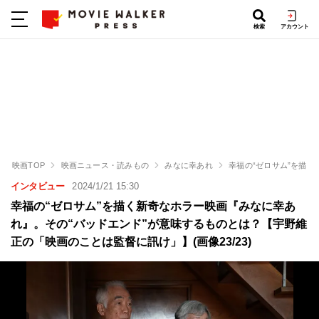
検索
アカウント
映画TOP
映画ニュース・読みもの
みなに幸あれ
幸福の“ゼロサム”を描
インタビュー
2024/1/21 15:30
幸福の“ゼロサム”を描く新奇なホラー映画『みなに幸あ
れ』。その“バッドエンド”が意味するものとは？【宇野維
正の「映画のことは監督に訊け」】(画像23/23)