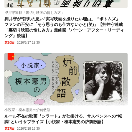
押井守連載「裏切り映画の愉しみ方」
押井守が“評判の悪い”実写映画を撮りたい理由。『ボトムズ』
ファンの不安に「そう思うのも仕方ないかと(笑)」【押井守連載
「裏切り映画の愉しみ方」最終回『バーン・アフター・リーディ
ング』後編】
第20回
2026/6/17 19:30
小説家・榎本憲男の炉前散語
ルール不在の映画『シラート』が仕掛ける、サスペンスへの“転
調”というサプライズ【小説家・榎本憲男の炉前散語】
第17回
2026/7/18 18:30