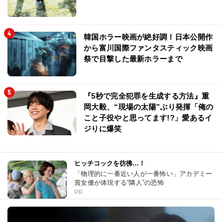
韓国ホラー映画が絶好調！日本公開作
から富川国際ファンタスティック映画
祭で目撃した最新ホラーまで
『5秒で完全犯罪を生成する方法』重
岡大毅、“現場の太陽”ぶり発揮「俺の
こと子役やと思ってます!?」愛あるイ
ジりに爆笑
ヒッチコックを彷彿…！
「物理的に一番近い人が一番怖い」アカデミー
賞女優が体現する“隣人”の恐怖
PR