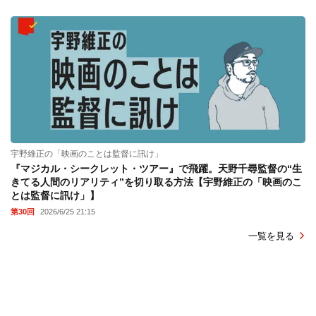
宇野維正の「映画のことは監督に訊け」
『マジカル・シークレット・ツアー』で飛躍。天野千尋監督の“生
きてる人間のリアリティ”を切り取る方法【宇野維正の「映画のこ
とは監督に訊け」】
第30回
2026/6/25 21:15
一覧を見る