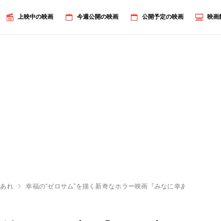
上映中の映画
今週公開の映画
公開予定の映画
映画
幸あれ
幸福の“ゼロサム”を描く新奇なホラー映画『みなに幸あれ』。その