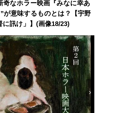
く新奇なホラー映画『みなに幸あ
ド”が意味するものとは？【宇野
訊け」】(画像18/23)