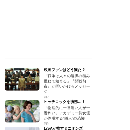
映画ファンはどう観た？
「戦争は人々の選択の積み
重ねで始まる」『開戦前
夜』が問いかけるメッセー
ジ
PR
ヒッチコックを彷彿…！
「物理的に一番近い人が一
番怖い」アカデミー賞女優
が体現する“隣人”の恐怖
PR
LiSAが推すミニオンズ