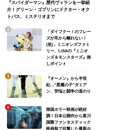
『スパイダーマン』歴代ヴィランを一挙紹
『スパイダーマン
介！グリーン・ゴブリンにドクター・オク
介！グリーン・ゴ
トパス、ミステリオまで
トパス、ミステリ
「ダイフクー！のフレー
ズが耳から離れない！
(笑)」ミニオンズファミ
リー、LiSAの『ミニオ
ンズ＆モンスターズ』推
しポイント
『オーメン』から半世
紀…“悪魔の子”ダミア
ン、苦悩と闘争の道のり
韓国ホラー映画が絶好
調！日本公開作から富川
国際ファンタスティック
映画祭で目撃した最新ホ