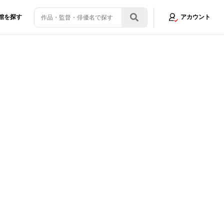
館を探す
アカウント
“バッドエンド”が意味するものとは？【宇野維正の「映画のことは監督に訊