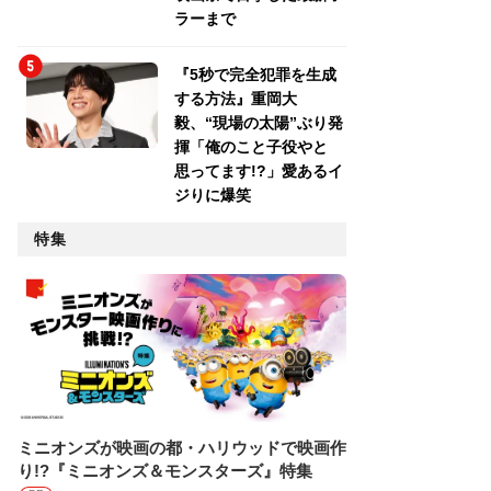
ラーまで
『5秒で完全犯罪を生成
する方法』重岡大
毅、“現場の太陽”ぶり発
揮「俺のこと子役やと
思ってます!?」愛あるイ
ジりに爆笑
特集
ミニオンズが映画の都・ハリウッドで映画作
り!?『ミニオンズ＆モンスターズ』特集