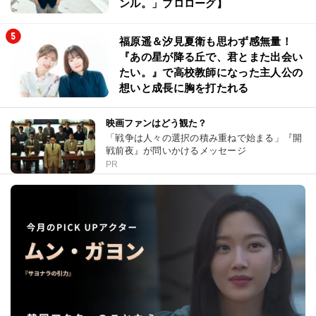
ンル。」プロローグ】
福原遥＆汐見夏衛も思わず感無量！
『あの星が降る丘で、君とまた出会い
たい。』で高校教師になった主人公の
想いと成長に胸を打たれる
映画ファンはどう観た？
「戦争は人々の選択の積み重ねで始まる」『開
戦前夜』が問いかけるメッセージ
PR