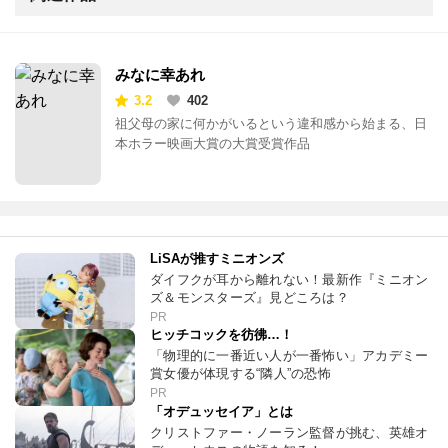
みなに幸あれ
3.2
402
祖父母の家に何かがいるという違和感から始まる、日
本ホラー映画大賞の大賞受賞作品
LiSAが推すミニオンズ
ダイフクが耳から離れない！最新作『ミニオン
ズ＆モンスターズ』見どころは？
PR
ヒッチコックを彷彿…！
「物理的に一番近い人が一番怖い」アカデミー
賞女優が体現する“隣人”の恐怖
PR
「オデュッセイア」とは
クリストファー・ノーラン監督が挑む、英雄オ