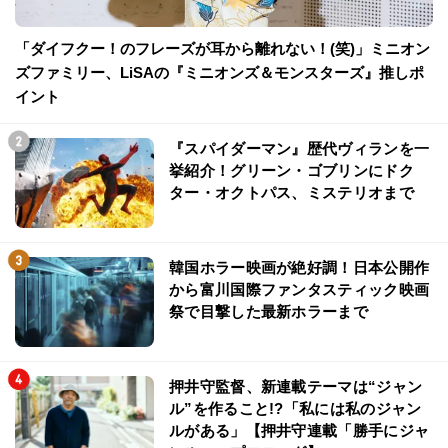
「ダイフクー！のフレーズが耳から離れない！(笑)」ミニオン
ズファミリー、LiSAの『ミニオンズ＆モンスターズ』推しポ
イント
『スパイダーマン』歴代ヴィランを一
挙紹介！グリーン・ゴブリンにドク
ター・オクトパス、ミステリオまで
韓国ホラー映画が絶好調！日本公開作
から富川国際ファンタスティック映画
祭で目撃した最新ホラーまで
押井守監督、新連載テーマは“ジャン
ル”を作ること!?「私には私のジャン
ルがある」【押井守連載「勝手にジャ