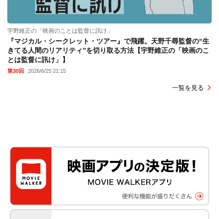
宇野維正の「映画のことは監督に訊け」
『マジカル・シークレット・ツアー』で飛躍。天野千尋監督の“生
きてる人間のリアリティ”を切り取る方法【宇野維正の「映画のこ
とは監督に訊け」】
第30回
2026/6/25 21:15
一覧を見る