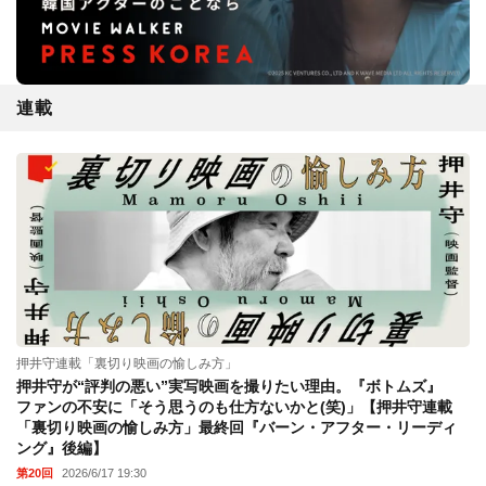
連載
押井守連載「裏切り映画の愉しみ方」
押井守が“評判の悪い”実写映画を撮りたい理由。『ボトムズ』
ファンの不安に「そう思うのも仕方ないかと(笑)」【押井守連載
「裏切り映画の愉しみ方」最終回『バーン・アフター・リーディ
ング』後編】
第20回
2026/6/17 19:30