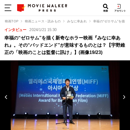
検索
アカウント
映画TOP
映画ニュース・読みもの
みなに幸あれ
幸福の“ゼロサム”を描
インタビュー
2024/1/21 15:30
幸福の“ゼロサム”を描く新奇なホラー映画『みなに幸あ
れ』。その“バッドエンド”が意味するものとは？【宇野維
正の「映画のことは監督に訊け」】(画像19/23)