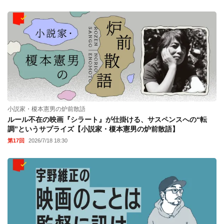
小説家・榎本憲男の炉前散語
ルール不在の映画『シラート』が仕掛ける、サスペンスへの“転
調”というサプライズ【小説家・榎本憲男の炉前散語】
第17回
2026/7/18 18:30