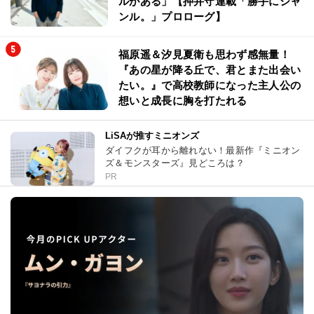
ルがある」【押井守連載「勝手にジャ
ンル。」プロローグ】
福原遥＆汐見夏衛も思わず感無量！
『あの星が降る丘で、君とまた出会い
たい。』で高校教師になった主人公の
想いと成長に胸を打たれる
LiSAが推すミニオンズ
ダイフクが耳から離れない！最新作『ミニオン
ズ＆モンスターズ』見どころは？
PR