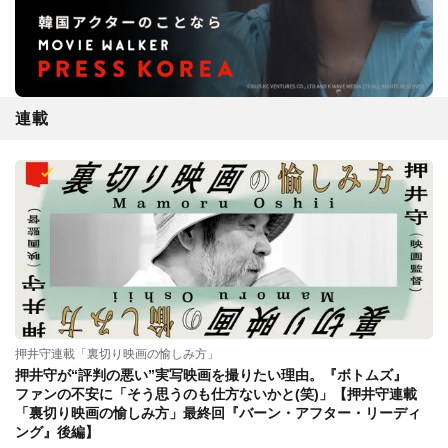
連載
押井守連載「裏切り映画の愉しみ方」
押井守が“評判の悪い”実写映画を撮りたい理由。『ボトムズ』
ファンの不安に「そう思うのも仕方ないかと(笑)」【押井守連載
「裏切り映画の愉しみ方」最終回『バーン・アフター・リーディ
ング』後編】