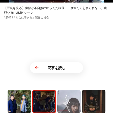
【写真を見る】腹部が不自然に膨らんだ祖母…一度観たら忘れられない、強
烈な”組み体操”シーン
[c]2023「みなに幸あれ」製作委員会
記事を読む