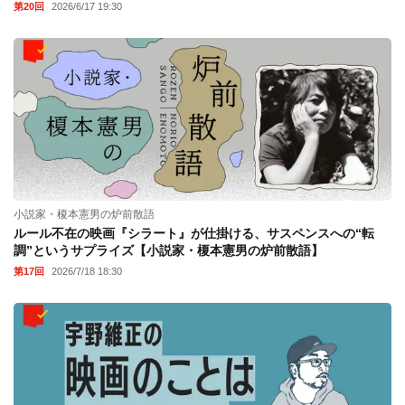
第20回
2026/6/17 19:30
小説家・榎本憲男の炉前散語
ルール不在の映画『シラート』が仕掛ける、サスペンスへの“転
調”というサプライズ【小説家・榎本憲男の炉前散語】
第17回
2026/7/18 18:30