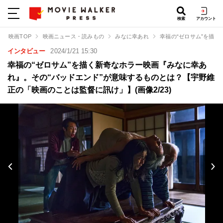
検索
アカウント
映画TOP
映画ニュース・読みもの
みなに幸あれ
幸福の“ゼロサム”を描
インタビュー
2024/1/21 15:30
幸福の“ゼロサム”を描く新奇なホラー映画『みなに幸あ
れ』。その“バッドエンド”が意味するものとは？【宇野維
正の「映画のことは監督に訊け」】(画像2/23)