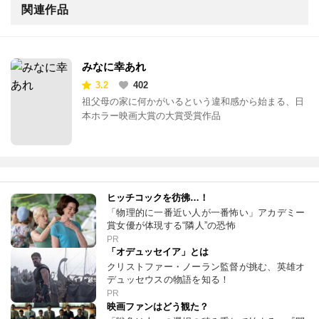
関連作品
みなに幸あれ
3.2
402
祖父母の家に何かがいるという違和感から始まる、日
本ホラー映画大賞の大賞受賞作品
ヒッチコックを彷彿…！
「物理的に一番近い人が一番怖い」アカデミー
賞女優が体現する“隣人”の恐怖
PR
「オデュッセイア」とは
クリストファー・ノーラン監督が挑む、英雄オ
デュッセウスの物語を知る！
PR
映画ファンはどう観た？