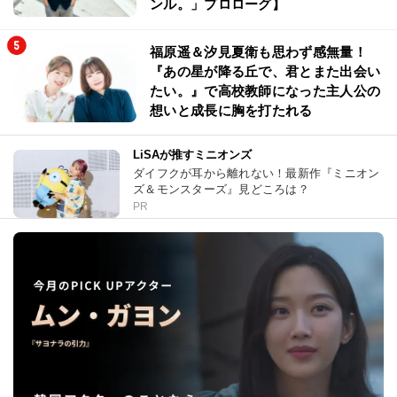
ンル。」プロローグ】
福原遥＆汐見夏衛も思わず感無量！
『あの星が降る丘で、君とまた出会い
たい。』で高校教師になった主人公の
想いと成長に胸を打たれる
LiSAが推すミニオンズ
ダイフクが耳から離れない！最新作『ミニオン
ズ＆モンスターズ』見どころは？
PR