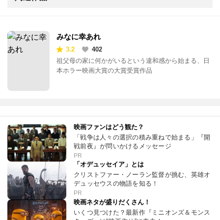
みなに幸あれ
3.2
402
祖父母の家に何かがいるという違和感から始まる、日
本ホラー映画大賞の大賞受賞作品
映画ファンはどう観た？
「戦争は人々の選択の積み重ねで始まる」『開
戦前夜』が問いかけるメッセージ
PR
「オデュッセイア」とは
クリストファー・ノーラン監督が挑む、英雄オ
デュッセウスの物語を知る！
PR
映画ネタが盛りだくさん！
いくつ見つけた？最新作『ミニオンズ＆モンス