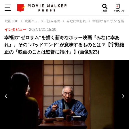
検索
アカウント
映画TOP
映画ニュース・読みもの
みなに幸あれ
幸福の“ゼロサム”を描
インタビュー
2024/1/21 15:30
幸福の“ゼロサム”を描く新奇なホラー映画『みなに幸あ
れ』。その“バッドエンド”が意味するものとは？【宇野維
正の「映画のことは監督に訊け」】(画像9/23)