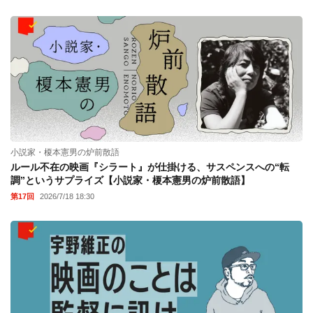
小説家・榎本憲男の炉前散語
ルール不在の映画『シラート』が仕掛ける、サスペンスへの“転
調”というサプライズ【小説家・榎本憲男の炉前散語】
第17回
2026/7/18 18:30