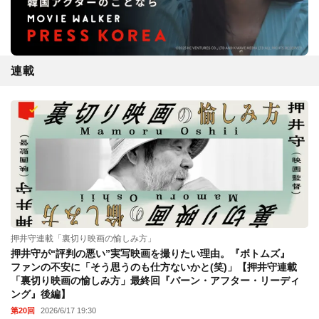
連載
押井守連載「裏切り映画の愉しみ方」
押井守が“評判の悪い”実写映画を撮りたい理由。『ボトムズ』
ファンの不安に「そう思うのも仕方ないかと(笑)」【押井守連載
「裏切り映画の愉しみ方」最終回『バーン・アフター・リーディ
ング』後編】
第20回
2026/6/17 19:30