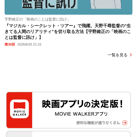
宇野維正の「映画のことは監督に訊け」
『マジカル・シークレット・ツアー』で飛躍。天野千尋監督の“生
きてる人間のリアリティ”を切り取る方法【宇野維正の「映画のこ
とは監督に訊け」】
第30回
2026/6/25 21:15
一覧を見る