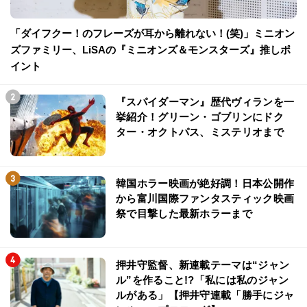
「ダイフクー！のフレーズが耳から離れない！(笑)」ミニオン
ズファミリー、LiSAの『ミニオンズ＆モンスターズ』推しポ
イント
『スパイダーマン』歴代ヴィランを一
挙紹介！グリーン・ゴブリンにドク
ター・オクトパス、ミステリオまで
韓国ホラー映画が絶好調！日本公開作
から富川国際ファンタスティック映画
祭で目撃した最新ホラーまで
押井守監督、新連載テーマは“ジャン
ル”を作ること!?「私には私のジャン
ルがある」【押井守連載「勝手にジャ