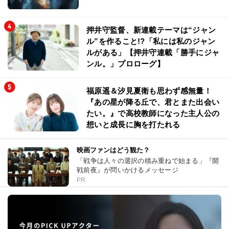
押井守監督、新連載テーマは“ジャン
ル”を作ること!?「私には私のジャン
ルがある」【押井守連載「勝手にジャ
ンル。」プロローグ】
福原遥＆汐見夏衛も思わず感無量！
『あの星が降る丘で、君とまた出会い
たい。』で高校教師になった主人公の
想いと成長に胸を打たれる
映画ファンはどう観た？
「戦争は人々の選択の積み重ねで始まる」『開
戦前夜』が問いかけるメッセージ
PR