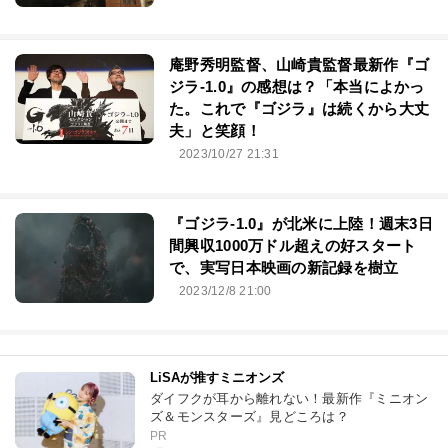
庵野秀明監督、山崎貴監督最新作『ゴ
ジラ-1.0』の感想は？「本当によかっ
た。これで『ゴジラ』は続くから大丈
夫」と笑顔！
2023/10/27 21:31
『ゴジラ-1.0』が北米に上陸！週末3日
間興収1000万ドル超えの好スタート
で、実写日本映画の新記録を樹立
2023/12/8 21:00
LiSAが推すミニオンズ
ダイフクが耳から離れない！最新作『ミニオン
ズ＆モンスターズ』見どころは？
PR