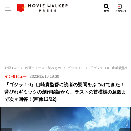
検索
アカウント
映画TOP
映画ニュース・読みもの
ゴジラ-1.0
『ゴジラ-1.0』山崎貴監
インタビュー
2023/12/19 19:30
『ゴジラ-1.0』山崎貴監督に読者の疑問をぶつけてきた！
背びれギミックの創作秘話から、ラストの首模様の意図ま
で次々回答！(画像13/22)