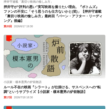
押井守連載「裏切り映画の愉しみ方」
押井守が“評判の悪い”実写映画を撮りたい理由。『ボトムズ』
ファンの不安に「そう思うのも仕方ないかと(笑)」【押井守連載
「裏切り映画の愉しみ方」最終回『バーン・アフター・リーディ
ング』後編】
第20回
2026/6/17 19:30
小説家・榎本憲男の炉前散語
ルール不在の映画『シラート』が仕掛ける、サスペンスへの“転
調”というサプライズ【小説家・榎本憲男の炉前散語】
第17回
2026/7/18 18:30