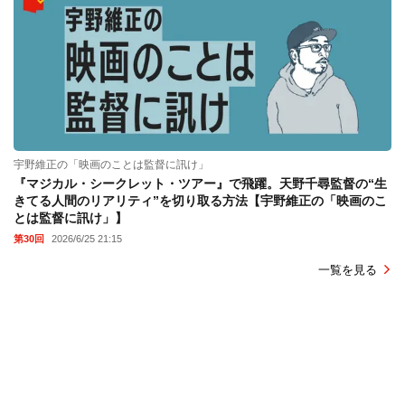
宇野維正の「映画のことは監督に訊け」
『マジカル・シークレット・ツアー』で飛躍。天野千尋監督の“生
きてる人間のリアリティ”を切り取る方法【宇野維正の「映画のこ
とは監督に訊け」】
第30回
2026/6/25 21:15
一覧を見る