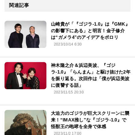
関連記事
山崎貴が「『ゴジラ-1.0』は『GMK』
の影響下にある」と明言！金子修介
は“ガメラ4”のアイデアをポロリ
2023/10/14 6:30
神木隆之介＆浜辺美波、『ゴジ
ラ-1.0』「らんまん」と駆け抜けた2年
を振り返る。次回作は「僕が浜辺美波
に復讐する話」
2023/11/15 20:30
大迫力のゴジラが巨大スクリーンに襲
来！“IMAX推し”な『ゴジラ-1.0』で
怪獣王の咆哮を全身で体感
2023/11/2 17:00