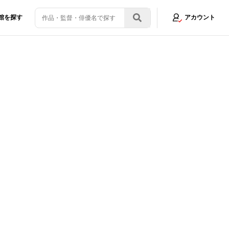
館を探す
アカウント
によかった。これで『ゴジラ』は続くから大丈夫」と笑顔！