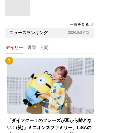
一覧を見る
ニュースランキング
2026/8/8更新
デイリー
週間
月間
「ダイフクー！のフレーズが耳から離れな
『スパイダーマン
い！(笑)」ミニオンズファミリー、LiSAの
介！グリーン・ゴ