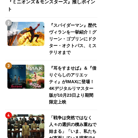
『ミニオンズ＆モンスターズ』推しポイン
トパス、ミステリ
ト
『スパイダーマン』歴代
ヴィランを一挙紹介！グ
リーン・ゴブリンにドク
ター・オクトパス、ミス
テリオまで
『耳をすませば』＆『借
りぐらしのアリエッ
ティ』がIMAXに登場！
4Kデジタルリマスター
版が10月23日より期間
限定上映
「戦争は突然ではなく
人々の選択の積み重ねで
始まる」「いま、私たち