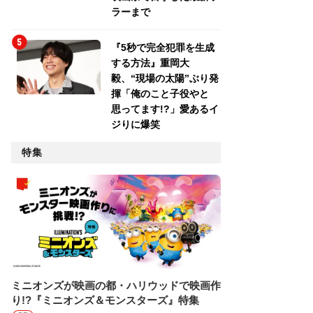
ラーまで
『5秒で完全犯罪を生成
する方法』重岡大
毅、“現場の太陽”ぶり発
揮「俺のこと子役やと
思ってます!?」愛あるイ
ジりに爆笑
特集
ミニオンズが映画の都・ハリウッドで映画作
り!?『ミニオンズ＆モンスターズ』特集