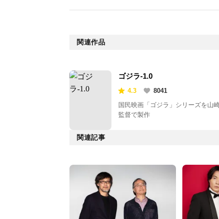
関連作品
ゴジラ-1.0
4.3
8041
国民映画「ゴジラ」シリーズを山
監督で製作
関連記事