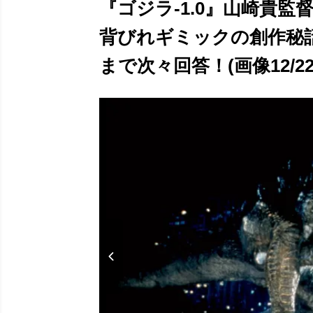
『ゴジラ-1.0』山崎貴
背びれギミックの創作秘
まで次々回答！(画像12/22