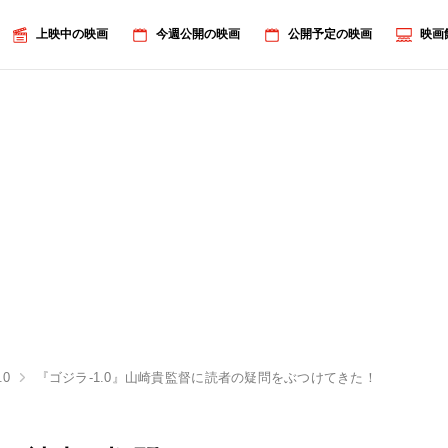
上映中の映画
今週公開の映画
公開予定の映画
映画
.0
『ゴジラ-1.0』山崎貴監督に読者の疑問をぶつけてきた！背びれギ