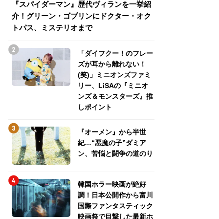
『スパイダーマン』歴代ヴィランを一挙紹
『スパイダーマン
介！グリーン・ゴブリンにドクター・オク
介！グリーン・ゴ
トパス、ミステリオまで
トパス、ミステリ
「ダイフクー！のフレー
ズが耳から離れない！
(笑)」ミニオンズファミ
リー、LiSAの『ミニオ
ンズ＆モンスターズ』推
しポイント
『オーメン』から半世
紀…“悪魔の子”ダミア
ン、苦悩と闘争の道のり
韓国ホラー映画が絶好
調！日本公開作から富川
国際ファンタスティック
映画祭で目撃した最新ホ