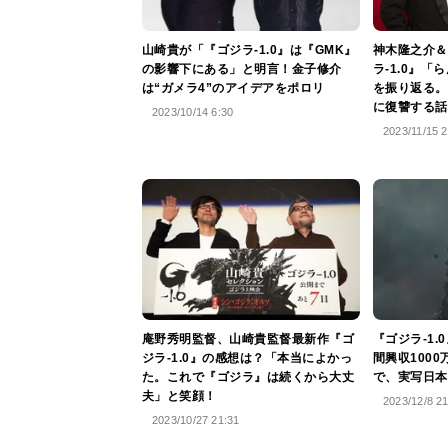
山崎貴が「『ゴジラ-1.0』は『GMK』
神木隆之介＆
の影響下にある」と明言！金子修介
ラ-1.0』
は“ガメラ4”のアイデアをポロリ
を振り返る。
に復讐する話
2023/10/14 6:30
2023/11/15 2
庵野秀明監督、山崎貴監督最新作『ゴ
『ゴジラ-1
ジラ-1.0』の感想は？「本当によかっ
間興収100
た。これで『ゴジラ』は続くから大丈
で、実写日本
夫」と笑顔！
2023/12/8 2
2023/10/27 21:31