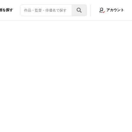
館を探す
アカウント
ミックの創作秘話から、ラストの首模様の意図まで次々回答！
画像12/22