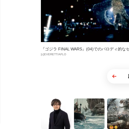
『ゴジラ FINAL WARS』(04)でのパロデ
[c]EVERETT/AFLO