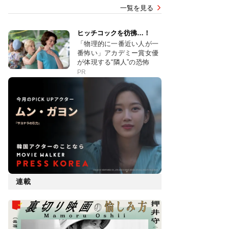
一覧を見る
ヒッチコックを彷彿…！
「物理的に一番近い人が一
番怖い」アカデミー賞女優
が体現する“隣人”の恐怖
PR
連載