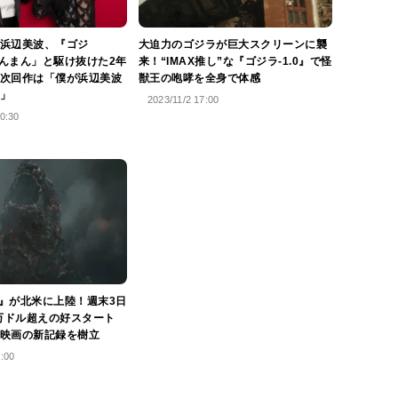
浜辺美波、『ゴジ
大迫力のゴジラが巨大スクリーンに襲
「らんまん」と駆け抜けた2年
来！“IMAX推し”な『ゴジラ-1.0』で怪
次回作は「僕が浜辺美波
獣王の咆哮を全身で体感
」
2023/11/2 17:00
0:30
.0』が北米に上陸！週末3日
0万ドル超えの好スタート
映画の新記録を樹立
1:00