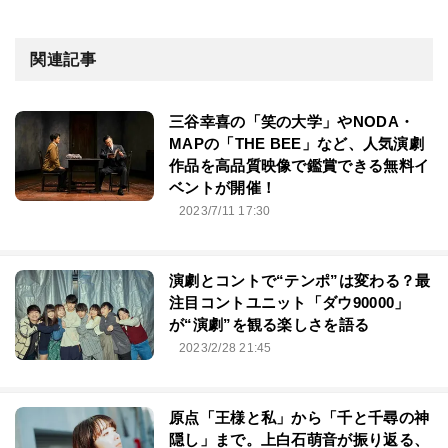
関連記事
三谷幸喜の「笑の大学」やNODA・
MAPの「THE BEE」など、人気演劇
作品を高品質映像で鑑賞できる無料イ
ベントが開催！
2023/7/11 17:30
演劇とコントで“テンポ”は変わる？最
注目コントユニット「ダウ90000」
が“演劇”を観る楽しさを語る
2023/2/28 21:45
原点「王様と私」から「千と千尋の神
隠し」まで。上白石萌音が振り返る、