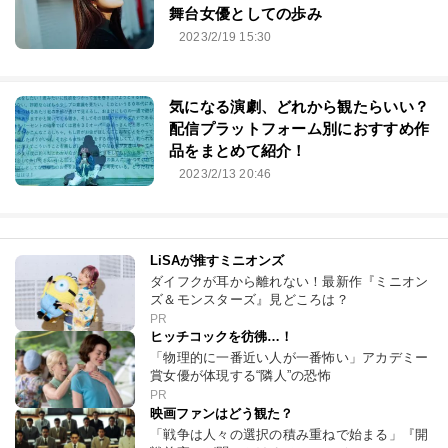
舞台女優としての歩み
2023/2/19 15:30
気になる演劇、どれから観たらいい？
配信プラットフォーム別におすすめ作
品をまとめて紹介！
2023/2/13 20:46
LiSAが推すミニオンズ
ダイフクが耳から離れない！最新作『ミニオン
ズ＆モンスターズ』見どころは？
PR
ヒッチコックを彷彿…！
「物理的に一番近い人が一番怖い」アカデミー
賞女優が体現する“隣人”の恐怖
PR
映画ファンはどう観た？
「戦争は人々の選択の積み重ねで始まる」『開