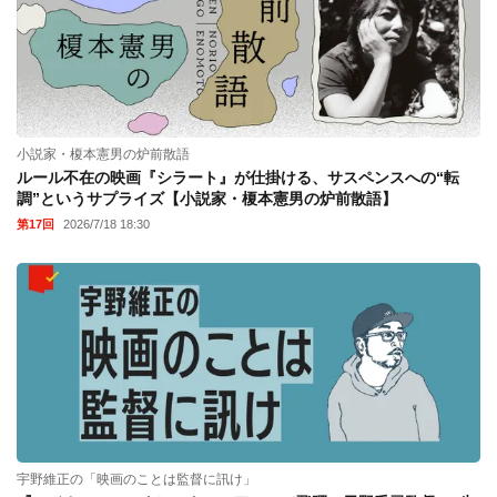
小説家・榎本憲男の炉前散語
ルール不在の映画『シラート』が仕掛ける、サスペンスへの“転
調”というサプライズ【小説家・榎本憲男の炉前散語】
第17回
2026/7/18 18:30
宇野維正の「映画のことは監督に訊け」