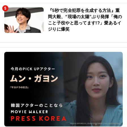
『5秒で完全犯罪を生成する方法』重
岡大毅、“現場の太陽”ぶり発揮「俺の
こと子役やと思ってます!?」愛あるイ
ジりに爆笑