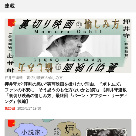
連載
押井守連載「裏切り映画の愉しみ方」
押井守が“評判の悪い”実写映画を撮りたい理由。『ボトムズ』
ファンの不安に「そう思うのも仕方ないかと(笑)」【押井守連載
「裏切り映画の愉しみ方」最終回『バーン・アフター・リーディ
ング』後編】
第20回
2026/6/17 19:30