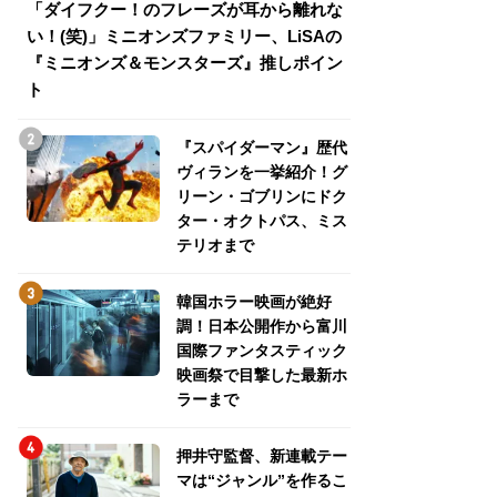
「ダイフクー！のフレーズが耳から離れな
『スパイダーマン
い！(笑)」ミニオンズファミリー、LiSAの
介！グリーン・ゴ
『ミニオンズ＆モンスターズ』推しポイン
トパス、ミステリ
ト
『スパイダーマン』歴代
ヴィランを一挙紹介！グ
リーン・ゴブリンにドク
ター・オクトパス、ミス
テリオまで
韓国ホラー映画が絶好
調！日本公開作から富川
国際ファンタスティック
映画祭で目撃した最新ホ
ラーまで
押井守監督、新連載テー
マは“ジャンル”を作るこ