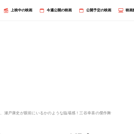
上映中の映画
今週公開の映画
公開予定の映画
映画
陽、瀬戸康史が眼前にいるかのような臨場感！三谷幸喜の傑作舞台「笑の大