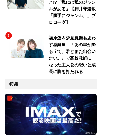
と!?「私には私のジャン
ルがある」【押井守連載
「勝手にジャンル。」プ
ロローグ】
福原遥＆汐見夏衛も思わ
ず感無量！『あの星が降
る丘で、君とまた出会い
たい。』で高校教師に
なった主人公の想いと成
長に胸を打たれる
特集