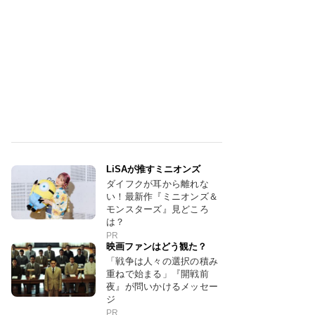
LiSAが推すミニオンズ
ダイフクが耳から離れな
い！最新作『ミニオンズ＆
モンスターズ』見どころ
は？
PR
映画ファンはどう観た？
「戦争は人々の選択の積み
重ねで始まる」『開戦前
夜』が問いかけるメッセー
ジ
PR