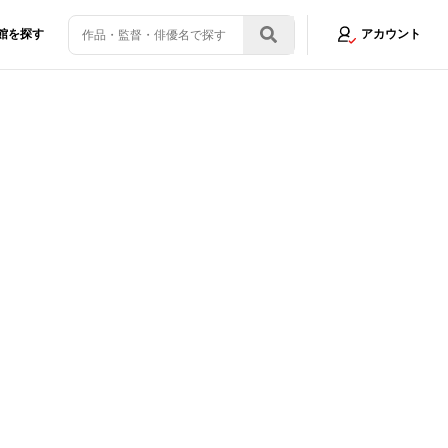
館を探す
アカウント
学」高品質上映を体験してみた
画像8/8