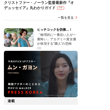
クリストファー・ノーラン監督最新作『オ
デュッセイア』丸わかりガイド
PR
一覧を見る
ヒッチコックを彷彿…！
「物理的に一番近い人が一
番怖い」アカデミー賞女優
が体現する“隣人”の恐怖
PR
連載