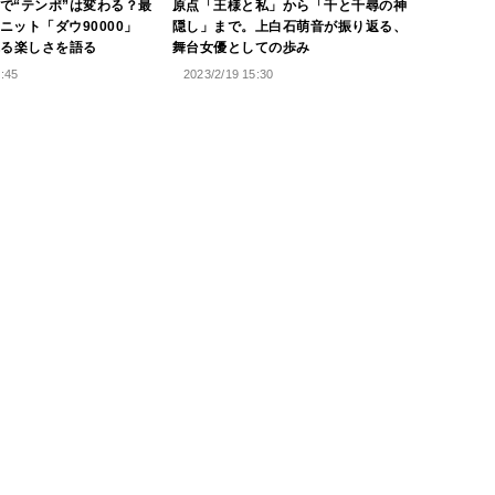
で“テンポ”は変わる？最
原点「王様と私」から「千と千尋の神
ニット「ダウ90000」
隠し」まで。上白石萌音が振り返る、
観る楽しさを語る
舞台女優としての歩み
1:45
2023/2/19 15:30