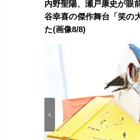
内野聖陽、瀬戸康史が眼
谷幸喜の傑作舞台「笑の
た(画像8/8)