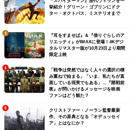
『スパイダーマン』歴代ヴィランを一
挙紹介！グリーン・ゴブリンにドク
ター・オクトパス、ミステリオまで
『耳をすませば』＆『借りぐらしのア
リエッティ』がIMAXに登場！4Kデジ
タルリマスター版が10月23日より期間
限定上映
「戦争は突然ではなく人々の選択の積
み重ねで始まる」「いま、私たちが直
面している現実でもある」…『開戦前
夜』が問いかけるメッセージを映画
ファンはどう観た？
クリストファー・ノーラン監督最新
作、その原典となる「オデュッセイ
ア」とはなにか？