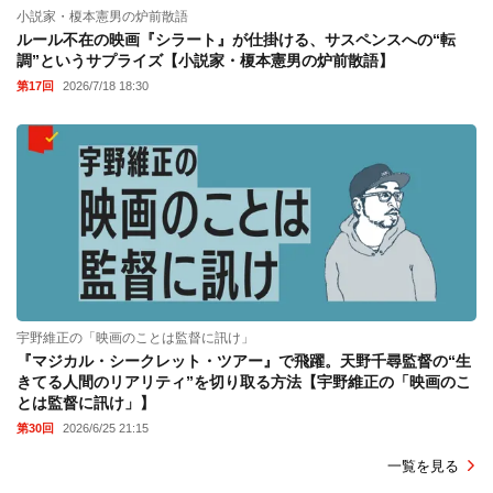
小説家・榎本憲男の炉前散語
ルール不在の映画『シラート』が仕掛ける、サスペンスへの“転
調”というサプライズ【小説家・榎本憲男の炉前散語】
第17回
2026/7/18 18:30
宇野維正の「映画のことは監督に訊け」
『マジカル・シークレット・ツアー』で飛躍。天野千尋監督の“生
きてる人間のリアリティ”を切り取る方法【宇野維正の「映画のこ
とは監督に訊け」】
第30回
2026/6/25 21:15
一覧を見る