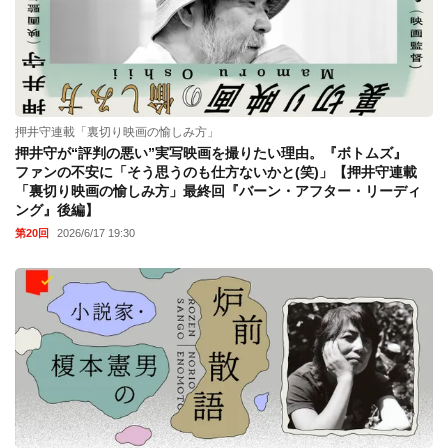
押井守連載「裏切り映画の愉しみ方」
押井守が“評判の悪い”実写映画を撮りたい理由。『ボトムズ』
ファンの不安に「そう思うのも仕方ないかと(笑)」【押井守連載
「裏切り映画の愉しみ方」最終回『バーン・アフター・リーディ
ング』後編】
第20回
2026/6/17 19:30