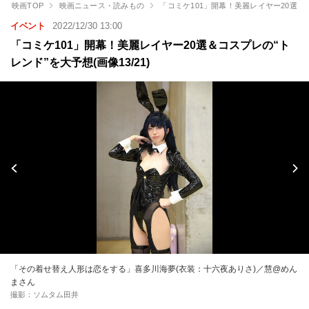
映画TOP
映画ニュース・読みもの
「コミケ101」開幕！美麗レイヤー20選＆
イベント
2022/12/30 13:00
「コミケ101」開幕！美麗レイヤー20選＆コスプレの“ト
レンド”を大予想(画像13/21)
「その着せ替え人形は恋をする」喜多川海夢(衣装：十六夜ありさ)／慧@めん
まさん
撮影：ソムタム田井