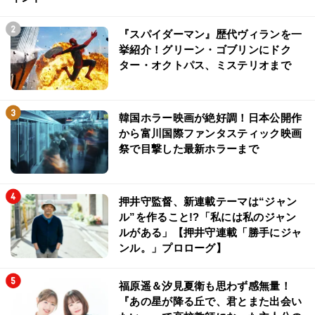
『スパイダーマン』歴代ヴィランを一
挙紹介！グリーン・ゴブリンにドク
ター・オクトパス、ミステリオまで
韓国ホラー映画が絶好調！日本公開作
から富川国際ファンタスティック映画
祭で目撃した最新ホラーまで
押井守監督、新連載テーマは“ジャン
ル”を作ること!?「私には私のジャン
ルがある」【押井守連載「勝手にジャ
ンル。」プロローグ】
福原遥＆汐見夏衛も思わず感無量！
『あの星が降る丘で、君とまた出会い