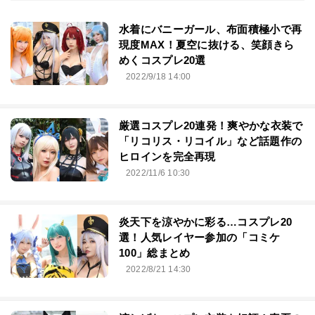
水着にバニーガール、布面積極小で再
現度MAX！夏空に抜ける、笑顔きら
めくコスプレ20選
2022/9/18 14:00
厳選コスプレ20連発！爽やかな衣装で
「リコリス・リコイル」など話題作の
ヒロインを完全再現
2022/11/6 10:30
炎天下を涼やかに彩る…コスプレ20
選！人気レイヤー参加の「コミケ
100」総まとめ
2022/8/21 14:30