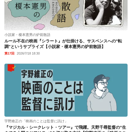
小説家・榎本憲男の炉前散語
ルール不在の映画『シラート』が仕掛ける、サスペンスへの“転
調”というサプライズ【小説家・榎本憲男の炉前散語】
第17回
2026/7/18 18:30
宇野維正の「映画のことは監督に訊け」
『マジカル・シークレット・ツアー』で飛躍。天野千尋監督の“生