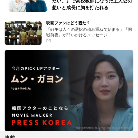
たい。』で高校教師になった主人公の
想いと成長に胸を打たれる
映画ファンはどう観た？
「戦争は人々の選択の積み重ねで始まる」『開
戦前夜』が問いかけるメッセージ
PR
連載