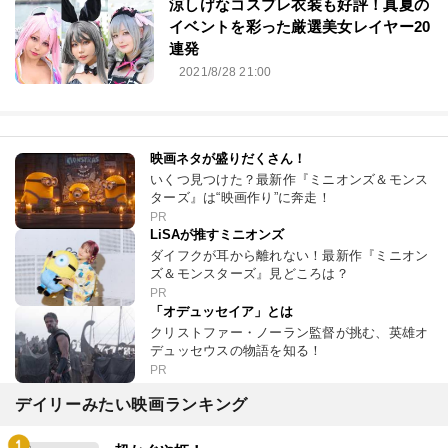
涼しげなコスプレ衣装も好評！真夏の
イベントを彩った厳選美女レイヤー20
連発
2021/8/28 21:00
映画ネタが盛りだくさん！
いくつ見つけた？最新作『ミニオンズ＆モンス
ターズ』は“映画作り”に奔走！
PR
LiSAが推すミニオンズ
ダイフクが耳から離れない！最新作『ミニオン
ズ＆モンスターズ』見どころは？
PR
「オデュッセイア」とは
クリストファー・ノーラン監督が挑む、英雄オ
デュッセウスの物語を知る！
PR
デイリーみたい映画ランキング