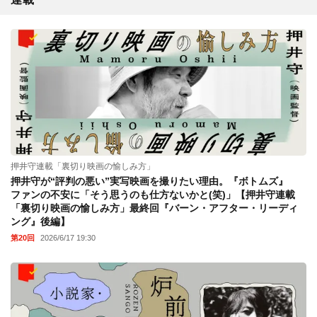
押井守連載「裏切り映画の愉しみ方」
押井守が“評判の悪い”実写映画を撮りたい理由。『ボトムズ』
ファンの不安に「そう思うのも仕方ないかと(笑)」【押井守連載
「裏切り映画の愉しみ方」最終回『バーン・アフター・リーディ
ング』後編】
第20回
2026/6/17 19:30