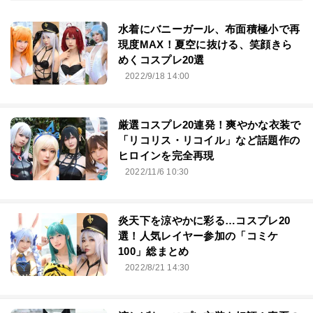
水着にバニーガール、布面積極小で再
現度MAX！夏空に抜ける、笑顔きら
めくコスプレ20選
2022/9/18 14:00
厳選コスプレ20連発！爽やかな衣装で
「リコリス・リコイル」など話題作の
ヒロインを完全再現
2022/11/6 10:30
炎天下を涼やかに彩る…コスプレ20
選！人気レイヤー参加の「コミケ
100」総まとめ
2022/8/21 14:30