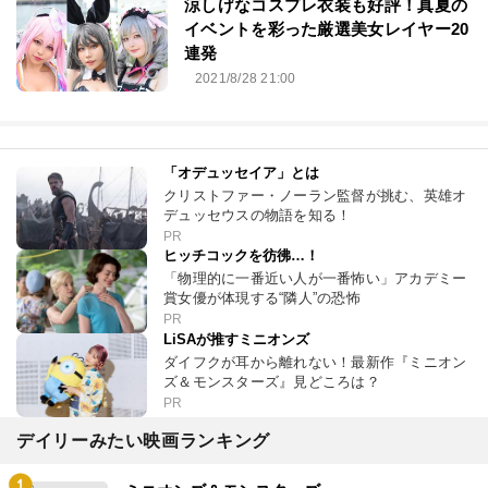
涼しげなコスプレ衣装も好評！真夏の
イベントを彩った厳選美女レイヤー20
連発
2021/8/28 21:00
「オデュッセイア」とは
クリストファー・ノーラン監督が挑む、英雄オ
デュッセウスの物語を知る！
PR
ヒッチコックを彷彿…！
「物理的に一番近い人が一番怖い」アカデミー
賞女優が体現する“隣人”の恐怖
PR
LiSAが推すミニオンズ
ダイフクが耳から離れない！最新作『ミニオン
ズ＆モンスターズ』見どころは？
PR
デイリーみたい映画ランキング