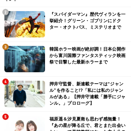
『スパイダーマン』歴代ヴィランを一
挙紹介！グリーン・ゴブリンにドク
ター・オクトパス、ミステリオまで
韓国ホラー映画が絶好調！日本公開作
から富川国際ファンタスティック映画
祭で目撃した最新ホラーまで
押井守監督、新連載テーマは“ジャン
ル”を作ること!?「私には私のジャン
ルがある」【押井守連載「勝手にジャ
ンル。」プロローグ】
福原遥＆汐見夏衛も思わず感無量！
『あの星が降る丘で、君とまた出会い