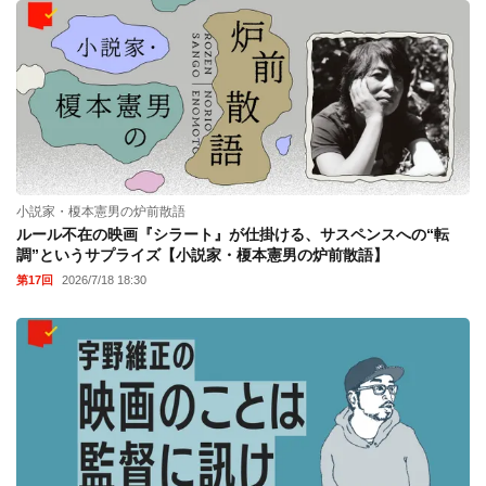
小説家・榎本憲男の炉前散語
ルール不在の映画『シラート』が仕掛ける、サスペンスへの“転
調”というサプライズ【小説家・榎本憲男の炉前散語】
第17回
2026/7/18 18:30