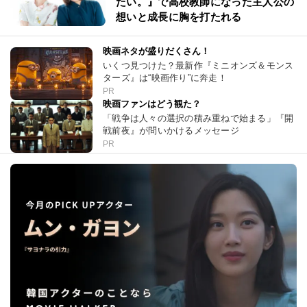
たい。』で高校教師になった主人公の
想いと成長に胸を打たれる
映画ネタが盛りだくさん！
いくつ見つけた？最新作『ミニオンズ＆モンス
ターズ』は“映画作り”に奔走！
PR
映画ファンはどう観た？
「戦争は人々の選択の積み重ねで始まる」『開
戦前夜』が問いかけるメッセージ
PR