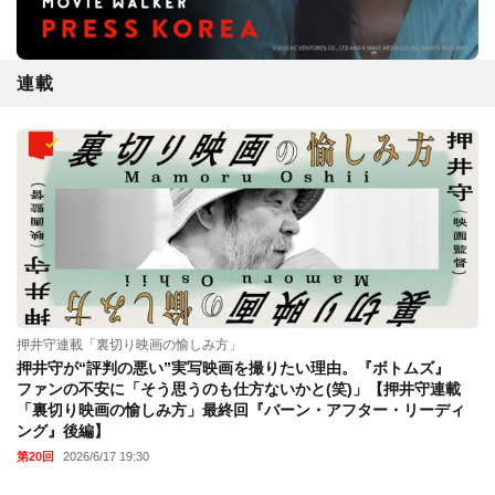
連載
押井守連載「裏切り映画の愉しみ方」
押井守が“評判の悪い”実写映画を撮りたい理由。『ボトムズ』
ファンの不安に「そう思うのも仕方ないかと(笑)」【押井守連載
「裏切り映画の愉しみ方」最終回『バーン・アフター・リーディ
ング』後編】
第20回
2026/6/17 19:30