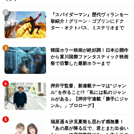
『スパイダーマン』歴代ヴィランを一
挙紹介！グリーン・ゴブリンにドク
ター・オクトパス、ミステリオまで
韓国ホラー映画が絶好調！日本公開作
から富川国際ファンタスティック映画
祭で目撃した最新ホラーまで
押井守監督、新連載テーマは“ジャン
ル”を作ること!?「私には私のジャン
ルがある」【押井守連載「勝手にジャ
ンル。」プロローグ】
福原遥＆汐見夏衛も思わず感無量！
『あの星が降る丘で、君とまた出会い