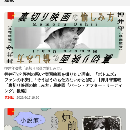
押井守連載「裏切り映画の愉しみ方」
押井守が“評判の悪い”実写映画を撮りたい理由。『ボトムズ』
ファンの不安に「そう思うのも仕方ないかと(笑)」【押井守連載
「裏切り映画の愉しみ方」最終回『バーン・アフター・リーディ
ング』後編】
第20回
2026/6/17 19:30