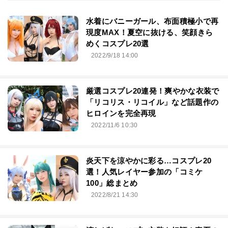
水着にバニーガール、布面積極小で再
現度MAX！夏空に抜ける、笑顔きら
めくコスプレ20選
2022/9/18 14:00
厳選コスプレ20連発！爽やかな衣装で
「リコリス・リコイル」など話題作の
ヒロインを完全再現
2022/11/6 10:30
炎天下を涼やかに彩る…コスプレ20
選！人気レイヤー参加の「コミケ
100」総まとめ
2022/8/21 14:30