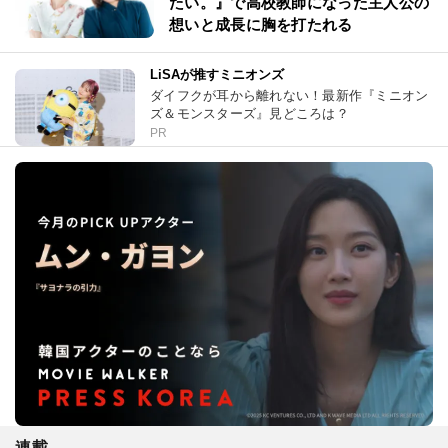
たい。』で高校教師になった主人公の
想いと成長に胸を打たれる
LiSAが推すミニオンズ
ダイフクが耳から離れない！最新作『ミニオン
ズ＆モンスターズ』見どころは？
PR
連載