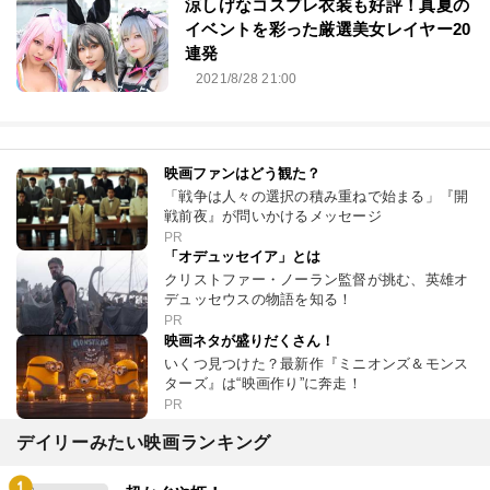
涼しげなコスプレ衣装も好評！真夏の
イベントを彩った厳選美女レイヤー20
連発
2021/8/28 21:00
映画ファンはどう観た？
「戦争は人々の選択の積み重ねで始まる」『開
戦前夜』が問いかけるメッセージ
PR
「オデュッセイア」とは
クリストファー・ノーラン監督が挑む、英雄オ
デュッセウスの物語を知る！
PR
映画ネタが盛りだくさん！
いくつ見つけた？最新作『ミニオンズ＆モンス
ターズ』は“映画作り”に奔走！
PR
デイリーみたい映画ランキング