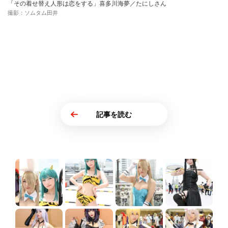
「その着せ替え人形は恋をする」喜多川海夢／たにしさん
撮影：ソムタム田井
記事を読む