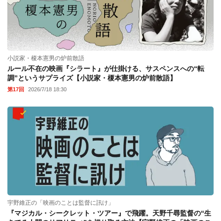
小説家・榎本憲男の炉前散語
ルール不在の映画『シラート』が仕掛ける、サスペンスへの“転
調”というサプライズ【小説家・榎本憲男の炉前散語】
第17回
2026/7/18 18:30
宇野維正の「映画のことは監督に訊け」
『マジカル・シークレット・ツアー』で飛躍。天野千尋監督の“生