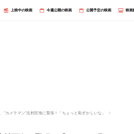
上映中の映画
今週公開の映画
公開予定の映画
映画
、“カメラマン”北村匠海に緊張！「ちょっと恥ずかしいな」
画像6/27