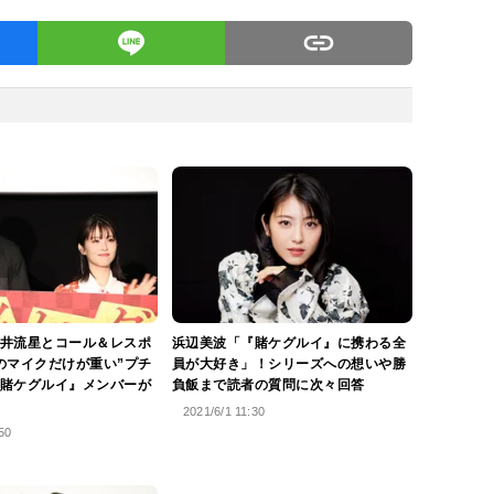
井流星とコール＆レスポ
浜辺美波「『賭ケグルイ』に携わる全
のマイクだけが重い”プチ
員が大好き」！シリーズへの想いや勝
賭ケグルイ』メンバーが
負飯まで読者の質問に次々回答
2021/6/1 11:30
50