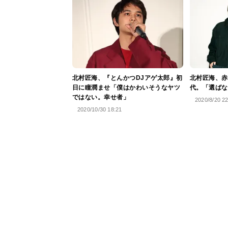
北村匠海、『とんかつDJアゲ太郎』初
北村匠海、赤
日に瞳潤ませ「僕はかわいそうなヤツ
代。「選ばな
ではない。幸せ者」
2020/8/20 2
2020/10/30 18:21