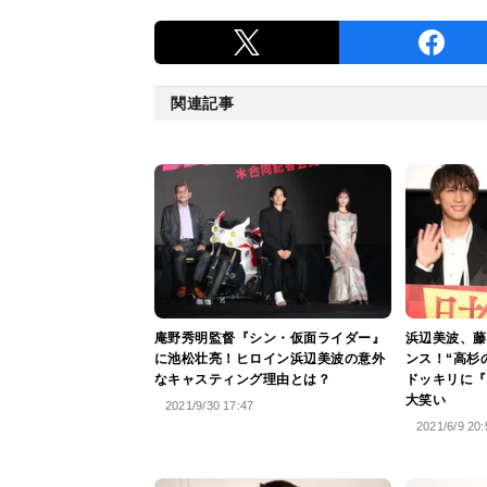
関連記事
庵野秀明監督『シン・仮面ライダー』
浜辺美波、藤
に池松壮亮！ヒロイン浜辺美波の意外
ンス！“高杉
なキャスティング理由とは？
ドッキリに『
大笑い
2021/9/30 17:47
2021/6/9 20: