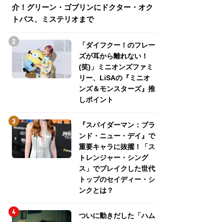
介！グリーン・ゴブリンにドクター・オク
介！グリーン・ゴ
トパス、ミステリオまで
トパス、ミステリ
「ダイフクー！のフレー
ズが耳から離れない！
(笑)」ミニオンズファミ
リー、LiSAの『ミニオ
ンズ＆モンスターズ』推
しポイント
『スパイダーマン：ブラ
ンド・ニュー・デイ』で
重要キャラに抜擢！「ス
トレンジャー・シング
ス」でブレイクした世代
トップのセイディー・シ
ンクとは？
ついに動きだした「ハム