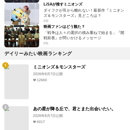
LiSAが推すミニオンズ
ダイフクが耳から離れない！最新作『ミニオン
ズ＆モンスターズ』見どころは？
PR
映画ファンはどう観た？
「戦争は人々の選択の積み重ねで始まる」『開
戦前夜』が問いかけるメッセージ
PR
デイリーみたい映画ランキング
ミニオンズ＆モンスターズ
2026年8月7日公開
12660
あの星が降る丘で、君とまた出会いたい。
2026年8月7日公開
6017