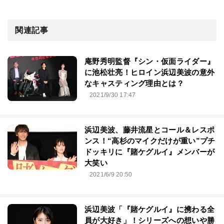
関連記事
庵野秀明監督『シン・仮面ライダー』
に池松壮亮！ヒロイン浜辺美波の意外
なキャスティング理由とは？
2021/9/30 17:47
浜辺美波、藤井流星とコール＆レスポ
ンス！“高杉のマイクだけが重い”プチ
ドッキリに『賭ケグルイ』メンバーが
大笑い
2021/6/9 20:50
浜辺美波「『賭ケグルイ』に携わる全
員が大好き」！シリーズへの想いや勝