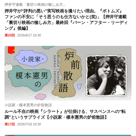
押井守連載「裏切り映画の愉しみ方」
押井守が“評判の悪い”実写映画を撮りたい理由。『ボトムズ』
ファンの不安に「そう思うのも仕方ないかと(笑)」【押井守連載
「裏切り映画の愉しみ方」最終回『バーン・アフター・リーディ
ング』後編】
第20回
2026/6/17 19:30
小説家・榎本憲男の炉前散語
ルール不在の映画『シラート』が仕掛ける、サスペンスへの“転
調”というサプライズ【小説家・榎本憲男の炉前散語】
第17回
2026/7/18 18:30