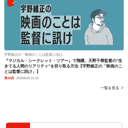
宇野維正の「映画のことは監督に訊け」
『マジカル・シークレット・ツアー』で飛躍。天野千尋監督の“生
きてる人間のリアリティ”を切り取る方法【宇野維正の「映画のこ
とは監督に訊け」】
第30回
2026/6/25 21:15
一覧を見る