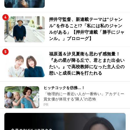
押井守監督、新連載テーマは“ジャン
ル”を作ること!?「私には私のジャン
ルがある」【押井守連載「勝手にジャ
ンル。」プロローグ】
福原遥＆汐見夏衛も思わず感無量！
『あの星が降る丘で、君とまた出会い
たい。』で高校教師になった主人公の
想いと成長に胸を打たれる
ヒッチコックを彷彿…！
「物理的に一番近い人が一番怖い」アカデミー
賞女優が体現する“隣人”の恐怖
PR