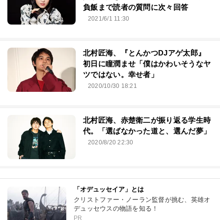
負飯まで読者の質問に次々回答
2021/6/1 11:30
北村匠海、『とんかつDJアゲ太郎』
初日に瞳潤ませ「僕はかわいそうなヤ
ツではない。幸せ者」
2020/10/30 18:21
北村匠海、赤楚衛二が振り返る学生時
代。「選ばなかった道と、選んだ夢」
2020/8/20 22:30
「オデュッセイア」とは
クリストファー・ノーラン監督が挑む、英雄オ
デュッセウスの物語を知る！
PR