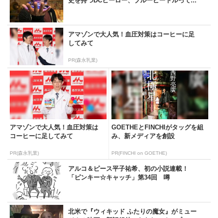
史を持つDCヒーロー、ブルービートルって...
アマゾンで大人気！血圧対策はコーヒーに足
してみて
PR(森永乳業)
アマゾンで大人気！血圧対策は
GOETHEとFINCHIがタッグを組
コーヒーに足してみて
み、新メディアを創設
PR(森永乳業)
PR(FINCHI on GOETHE)
アルコ＆ピース平子祐希、初の小説連載！
「ピンキー☆キャッチ」第34回 噂
北米で『ウィキッド ふたりの魔女』がミュー