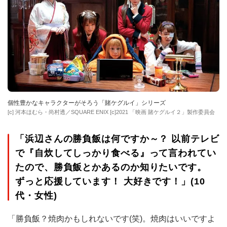
個性豊かなキャラクターがそろう「賭ケグルイ」シリーズ
[c] 河本ほむら・尚村透／SQUARE ENIX [c]2021 「映画 賭ケグルイ２」製作委員会
「浜辺さんの勝負飯は何ですか～？ 以前テレビ
で『自炊してしっかり食べる』って言われてい
たので、勝負飯とかあるのか知りたいです。
ずっと応援しています！ 大好きです！」(10
代・女性)
「勝負飯？焼肉かもしれないです(笑)。焼肉はいいですよ