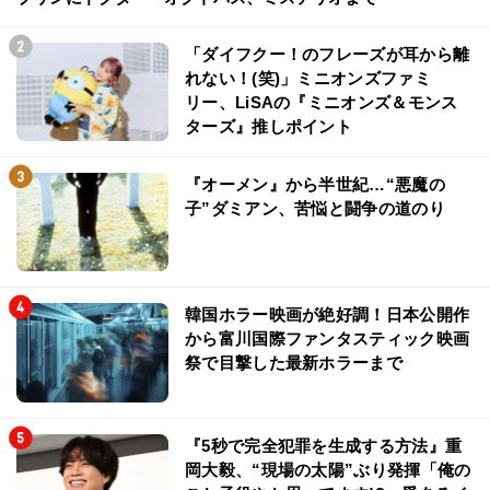
「ダイフクー！のフレーズが耳から離
れない！(笑)」ミニオンズファミ
リー、LiSAの『ミニオンズ＆モンス
ターズ』推しポイント
『オーメン』から半世紀…“悪魔の
子”ダミアン、苦悩と闘争の道のり
韓国ホラー映画が絶好調！日本公開作
から富川国際ファンタスティック映画
祭で目撃した最新ホラーまで
『5秒で完全犯罪を生成する方法』重
岡大毅、“現場の太陽”ぶり発揮「俺の