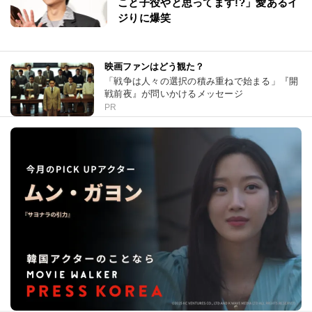
こと子役やと思ってます!?」愛あるイ
ジりに爆笑
映画ファンはどう観た？
「戦争は人々の選択の積み重ねで始まる」『開
戦前夜』が問いかけるメッセージ
PR