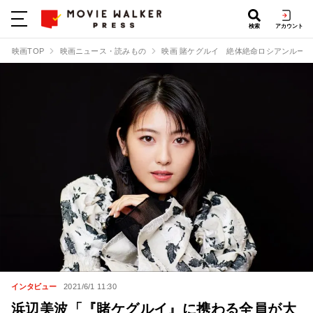
検索
アカウント
映画TOP
映画ニュース・読みもの
映画 賭ケグルイ 絶体絶命ロシアンルー
インタビュー
2021/6/1 11:30
浜辺美波「『賭ケグルイ』に携わる全員が大