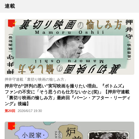
連載
押井守連載「裏切り映画の愉しみ方」
押井守が“評判の悪い”実写映画を撮りたい理由。『ボトムズ』
ファンの不安に「そう思うのも仕方ないかと(笑)」【押井守連載
「裏切り映画の愉しみ方」最終回『バーン・アフター・リーディ
ング』後編】
第20回
2026/6/17 19:30