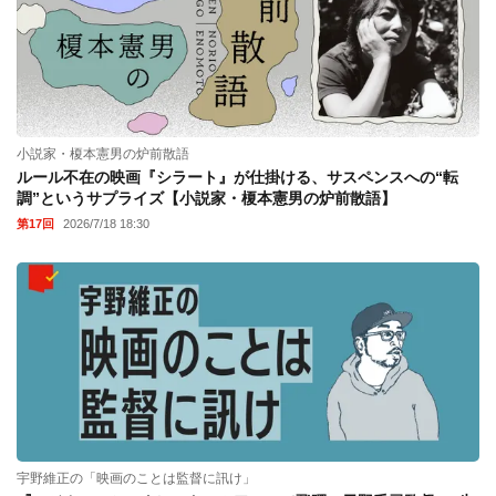
小説家・榎本憲男の炉前散語
ルール不在の映画『シラート』が仕掛ける、サスペンスへの“転
調”というサプライズ【小説家・榎本憲男の炉前散語】
第17回
2026/7/18 18:30
宇野維正の「映画のことは監督に訊け」