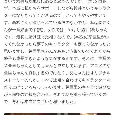
という気持ちが絶対にあると思うのですが、それを出さ
ず、本当に私たちをサポートしながら鈴井というキャラク
ターになりきってくださるので、とってもやりやすいで
す。高杉さんが演じられている役のなかでも、私は鈴井く
んが一番好きです(笑)。女性では、やはり(森川)葵ちゃん
です。最初に賭け狂った相手なので、(早乙女)芽亜里がい
てくれなかったら夢子のキャラクターも定まらなかったと
思いますし、芽亜里ちゃんがああいう形でいてくれたから
夢子も成長できたような気がするんです。それに、実写の
芽亜里ちゃんとしてちゃんと成立しています。アニメの芽
亜里ちゃんを真似するのではなく、葵ちゃんはオリジナル
ストーリーのなか、すべて辻褄を合わせてキャラクターを
作り上げているらっしゃいます。芽亜里のキャラで遊びな
がら前後の辻褄を合わせ、それで話を引っ張っていくの
で、それは本当にスゴいと思いました」