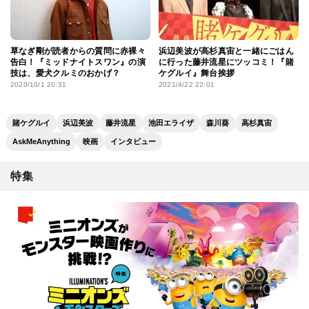
草なぎ剛が読者からの質問に赤裸々
浜辺美波が高杉真宙と一緒にごはん
告白！『ミッドナイトスワン』の演
に行った藤井流星にツッコミ！『賭
技は、愛犬クルミのおかげ？
ケグルイ』舞台挨拶
2020/10/1 20:31
2021/4/22 22:01
賭ケグルイ
浜辺美波
藤井流星
池田エライザ
森川葵
高杉真宙
AskMeAnything
映画
インタビュー
特集