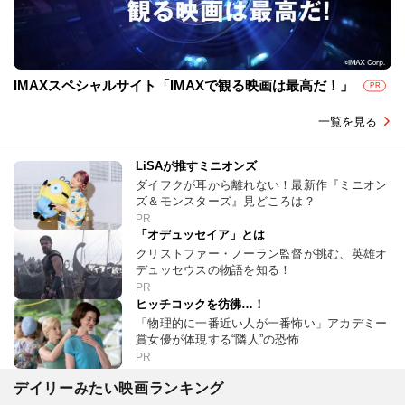
IMAXスペシャルサイト「IMAXで観る映画は最高だ！」
PR
一覧を見る
LiSAが推すミニオンズ
ダイフクが耳から離れない！最新作『ミニオン
ズ＆モンスターズ』見どころは？
PR
「オデュッセイア」とは
クリストファー・ノーラン監督が挑む、英雄オ
デュッセウスの物語を知る！
PR
ヒッチコックを彷彿…！
「物理的に一番近い人が一番怖い」アカデミー
賞女優が体現する“隣人”の恐怖
PR
デイリーみたい映画ランキング