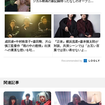
ジカル映画の新記録待ったなしのオープニ...
成田凌×中村映里子×森田剛、片山
『正体』横浜流星×森本慎太郎が
慎三監督作『雨の中の慾情』出演
対談。共演シーンでは「お互い言
への素直な想いを吐...
葉では言い表せないよ...
Recommended by
関連記事