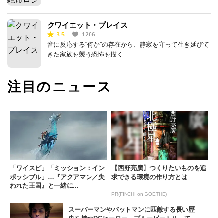
クワイエット・プレイス
3.5
1206
音に反応する“何か”の存在から、静寂を守って生き延びて
きた家族を襲う恐怖を描く
注目のニュース
「ワイスピ」「ミッション：イン
【西野亮廣】つくりたいものを追
ポッシブル」…『アクアマン／失
求できる環境の作り方とは
われた王国』と一緒に...
PR(FINCHI on GOETHE)
スーパーマンやバットマンに匹敵する長い歴