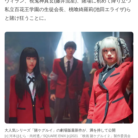
ヴィラン、視鬼神真玄(藤井流星)、賭場に初めて降り立つ
私立百花王学園の生徒会長、桃喰綺羅莉(池田エライザ)ら
と賭け狂うことに。
大人気シリーズ「賭ケグルイ」の劇場版最新作が、満を持して公開
[c] 河本ほむら・尚村透／SQUARE ENIX [c]2021 「映画 賭ケグルイ２」製作委員会