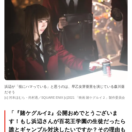
浜辺が「役にハマっている」と思うのは、早乙女芽亜里を演じている森川葵
だそう
[c] 河本ほむら・尚村透／SQUARE ENIX [c]2021 「映画 賭ケグルイ２」製作委員会
「『賭ケグルイ2』公開おめでとうございま
す！もし浜辺さんが百花王学園の生徒だったら
誰とギャンブル対決したいですか？その理由も