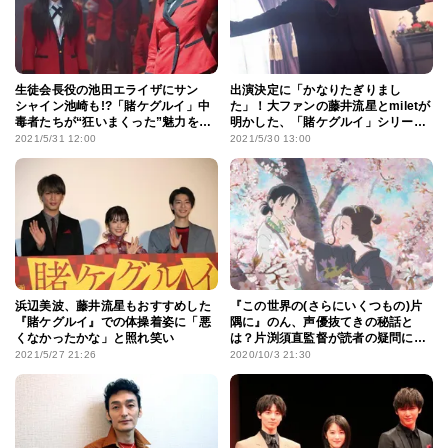
生徒会長役の池田エライザにサン
出演決定に「かなりたぎりまし
シャイン池崎も!?「賭ケグルイ」中
た」！大ファンの藤井流星とmiletが
毒者たちが“狂いまくった”魅力を語
明かした、「賭ケグルイ」シリーズ
る
の“沼落ちポイント”
2021/5/31 12:00
2021/5/30 13:00
浜辺美波、藤井流星もおすすめした
『この世界の(さらにいくつもの)片
『賭ケグルイ』での体操着姿に「悪
隅に』のん、声優抜てきの秘話と
くなかったかな」と照れ笑い
は？片渕須直監督が読者の疑問に
次々回答！
2021/5/27 21:26
2020/10/3 21:30