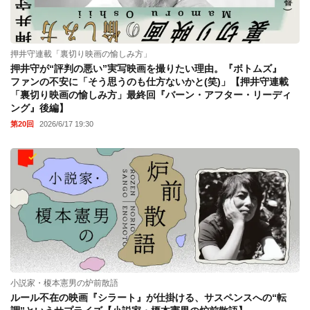
押井守連載「裏切り映画の愉しみ方」
押井守が“評判の悪い”実写映画を撮りたい理由。『ボトムズ』
ファンの不安に「そう思うのも仕方ないかと(笑)」【押井守連載
「裏切り映画の愉しみ方」最終回『バーン・アフター・リーディ
ング』後編】
第20回
2026/6/17 19:30
小説家・榎本憲男の炉前散語
ルール不在の映画『シラート』が仕掛ける、サスペンスへの“転