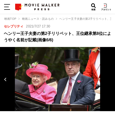
検索
アカウント
映画TOP
映画ニュース・読みもの
ヘンリー王子夫妻の第2子リリベット、王
セレブリティ
2021/7/27 17:30
ヘンリー王子夫妻の第2子リリベット、王位継承第8位によ
うやく名前が記載(画像6/6)