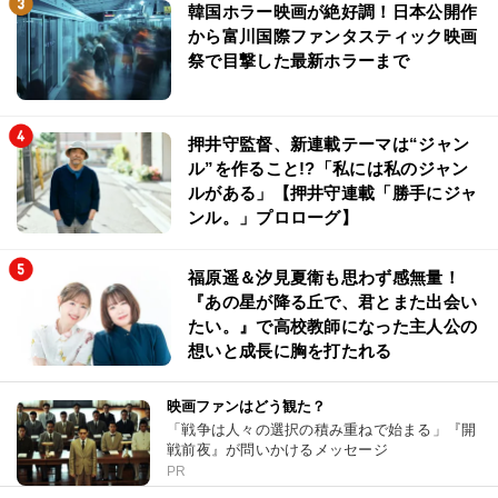
韓国ホラー映画が絶好調！日本公開作
から富川国際ファンタスティック映画
祭で目撃した最新ホラーまで
押井守監督、新連載テーマは“ジャン
ル”を作ること!?「私には私のジャン
ルがある」【押井守連載「勝手にジャ
ンル。」プロローグ】
福原遥＆汐見夏衛も思わず感無量！
『あの星が降る丘で、君とまた出会い
たい。』で高校教師になった主人公の
想いと成長に胸を打たれる
映画ファンはどう観た？
「戦争は人々の選択の積み重ねで始まる」『開
戦前夜』が問いかけるメッセージ
PR