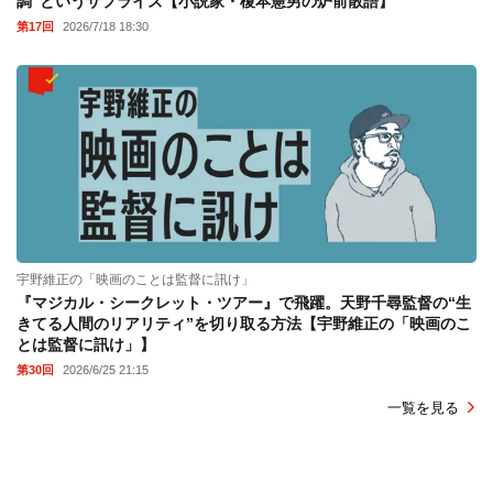
調”というサプライズ【小説家・榎本憲男の炉前散語】
第17回
2026/7/18 18:30
宇野維正の「映画のことは監督に訊け」
『マジカル・シークレット・ツアー』で飛躍。天野千尋監督の“生
きてる人間のリアリティ”を切り取る方法【宇野維正の「映画のこ
とは監督に訊け」】
第30回
2026/6/25 21:15
一覧を見る