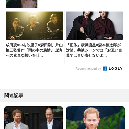
成田凌×中村映里子×森田剛、片山
『正体』横浜流星×森本慎太郎が
慎三監督作『雨の中の慾情』出演
対談。共演シーンでは「お互い言
への素直な想いを吐...
葉では言い表せないよ...
Recommended by
関連記事