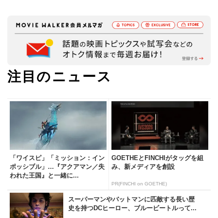
注目のニュース
「ワイスピ」「ミッション：イン
GOETHEとFINCHIがタッグを組
ポッシブル」…『アクアマン／失
み、新メディアを創設
われた王国』と一緒に...
PR(FINCHI on GOETHE)
スーパーマンやバットマンに匹敵する長い歴
史を持つDCヒーロー、ブルービートルって...