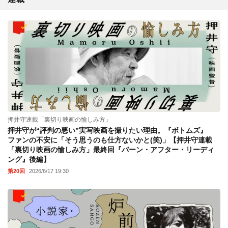
押井守連載「裏切り映画の愉しみ方」
押井守が“評判の悪い”実写映画を撮りたい理由。『ボトムズ』
ファンの不安に「そう思うのも仕方ないかと(笑)」【押井守連載
「裏切り映画の愉しみ方」最終回『バーン・アフター・リーディ
ング』後編】
第20回
2026/6/17 19:30