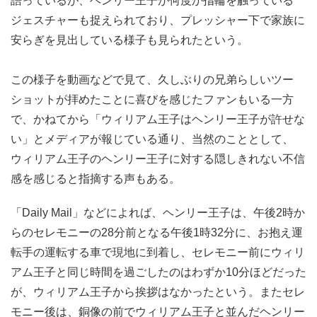
語っているが、ヘンリー王子が何度か指輪を触っている
ジェスチャーも捉えられており、プレッシャー下で家族に
安らぎを見出している様子も見られたという。
この様子を動画などで見て、久しぶりの兄弟らしいツー
ショットが拝めたことに喜びを感じたファンもいる一方
で、かねてから「ウィリアム王子はヘンリー王子が許せな
い」とメディアが報じている通り、当然のこととして、
ウィリアム王子のヘンリー王子に対する隠しきれない不信
感を感じると指摘する声もある。
「Daily Mail」などによれば、ヘンリー王子は、午後2時か
らのセレモニーの28分前となる午後1時32分に、お抱え運
転手の運転する車で現地に到着し、セレモニー前にウィリ
アム王子と同じ時間を過ごしたのはわずか10分ほどだった
が、ウィリアム王子から挨拶はなかったという。またセレ
モニー後は、銅像の前でウィリアム王子と並んだヘンリー