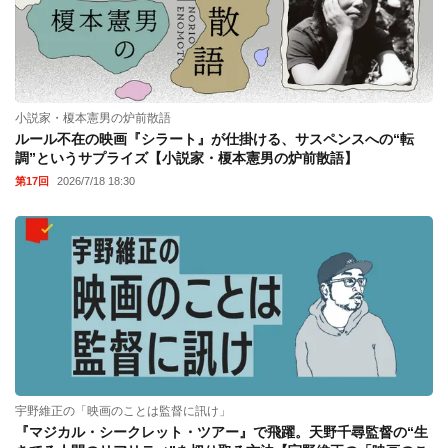
小説家・榎本憲男の炉前散語
ルール不在の映画『シラート』が仕掛ける、サスペンスへの“転
調”というサプライズ【小説家・榎本憲男の炉前散語】
第17回
2026/7/18 18:30
宇野維正の「映画のことは監督に訊け」
『マジカル・シークレット・ツアー』で飛躍。天野千尋監督の“生