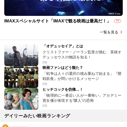
IMAXスペシャルサイト「IMAXで観る映画は最高だ！」
PR
一覧を見る
「オデュッセイア」とは
クリストファー・ノーラン監督が挑む、英雄オ
デュッセウスの物語を知る！
PR
映画ファンはどう観た？
「戦争は人々の選択の積み重ねで始まる」『開
戦前夜』が問いかけるメッセージ
PR
ヒッチコックを彷彿…！
「物理的に一番近い人が一番怖い」アカデミー
賞女優が体現する“隣人”の恐怖
PR
デイリーみたい映画ランキング