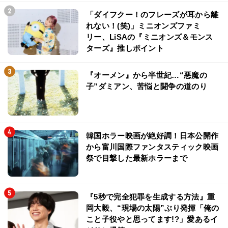
「ダイフクー！のフレーズが耳から離
れない！(笑)」ミニオンズファミ
リー、LiSAの『ミニオンズ＆モンス
ターズ』推しポイント
『オーメン』から半世紀…“悪魔の
子”ダミアン、苦悩と闘争の道のり
韓国ホラー映画が絶好調！日本公開作
から富川国際ファンタスティック映画
祭で目撃した最新ホラーまで
『5秒で完全犯罪を生成する方法』重
岡大毅、“現場の太陽”ぶり発揮「俺の
こと子役やと思ってます!?」愛あるイ