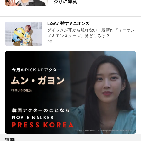
ジりに爆笑
LiSAが推すミニオンズ
ダイフクが耳から離れない！最新作『ミニオン
ズ＆モンスターズ』見どころは？
PR
連載