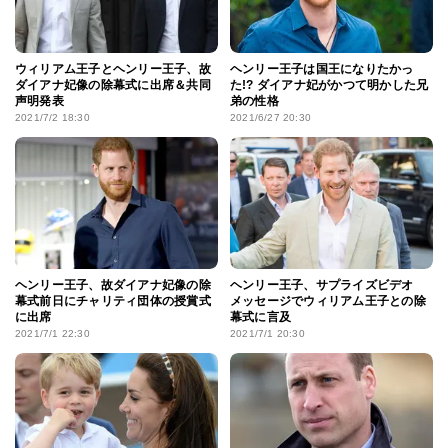
ウィリアム王子とヘンリー王子、故
ヘンリー王子は国王になりたかっ
ダイアナ妃像の除幕式に出席＆共同
た!? ダイアナ妃がかつて明かした兄
声明発表
弟の性格
2021/7/2 18:30
2021/6/27 20:30
ヘンリー王子、故ダイアナ妃像の除
ヘンリー王子、サプライズビデオ
幕式前日にチャリティ団体の授賞式
メッセージでウィリアム王子との除
に出席
幕式に言及
2021/7/1 22:30
2021/7/1 20:30