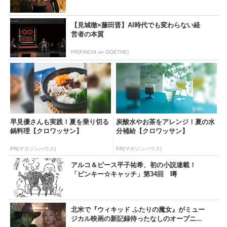
【見城徹×藤田晋】AI時代でも変わらない経
営者の本質
PR(FINCHI on GOETHE)
早見優さんも実践！夏を乗り切る
炭酸水やお茶をアレンジ！夏の水
鍋料理【クロワッサン】
分補給【クロワッサン】
PR(マガジンハウス)
PR(マガジンハウス)
アルコ＆ピース平子祐希、初の小説連載！
「ピンキー☆キャッチ」第34回 噂
北米で『ウィキッド ふたりの魔女』がミュー
ジカル映画の新記録待ったなしのオープニ...