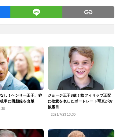
なし！ヘンリー王子、称
ジョージ王子8歳！故フィリップ王配
後半に回顧録を出版
に敬意を表したポートレート写真がお
披露目
5:30
2021/7/23 13:30