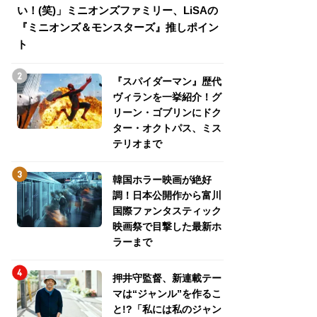
い！(笑)」ミニオンズファミリー、LiSAの
介！グリーン・ゴ
『ミニオンズ＆モンスターズ』推しポイン
トパス、ミステリ
ト
『スパイダーマン』歴代
ヴィランを一挙紹介！グ
リーン・ゴブリンにドク
ター・オクトパス、ミス
テリオまで
韓国ホラー映画が絶好
調！日本公開作から富川
国際ファンタスティック
映画祭で目撃した最新ホ
ラーまで
押井守監督、新連載テー
マは“ジャンル”を作るこ
と!?「私には私のジャン