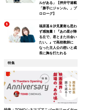
ルがある」【押井守連載
「勝手にジャンル。」プ
ロローグ】
福原遥＆汐見夏衛も思わ
ず感無量！『あの星が降
る丘で、君とまた出会い
たい。』で高校教師に
なった主人公の想いと成
長に胸を打たれる
特集
特集：TOHOシネマズアニバーサリーイヤー