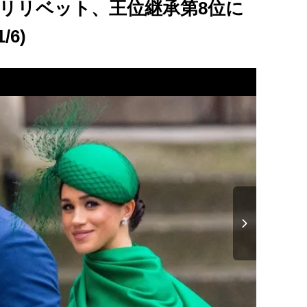
リリベット、王位継承第8位に
6)