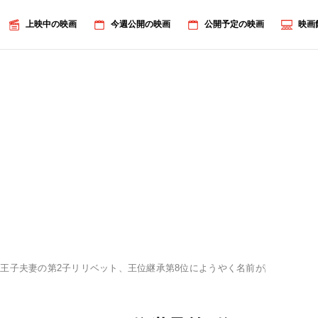
上映中の映画
今週公開の映画
公開予定の映画
映画
王子夫妻の第2子リリベット、王位継承第8位にようやく名前が記載
画像