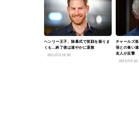
ヘンリー王子、除幕式で笑顔を振りま
チャールズ皇
くも…終了後は速やかに退散
張との食い違
友人が反撃
2021/7/3 19:30
2021/7/3 16: