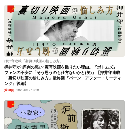
押井守連載「裏切り映画の愉しみ方」
押井守が“評判の悪い”実写映画を撮りたい理由。『ボトムズ』
ファンの不安に「そう思うのも仕方ないかと(笑)」【押井守連載
「裏切り映画の愉しみ方」最終回『バーン・アフター・リーディ
ング』後編】
第20回
2026/6/17 19:30