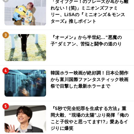
「ダイフクー！のフレーズが耳から離
れない！(笑)」ミニオンズファミ
リー、LiSAの『ミニオンズ＆モンス
ターズ』推しポイント
『オーメン』から半世紀…“悪魔の
子”ダミアン、苦悩と闘争の道のり
韓国ホラー映画が絶好調！日本公開作
から富川国際ファンタスティック映画
祭で目撃した最新ホラーまで
『5秒で完全犯罪を生成する方法』重
岡大毅、“現場の太陽”ぶり発揮「俺の
こと子役やと思ってます!?」愛あるイ
ジりに爆笑