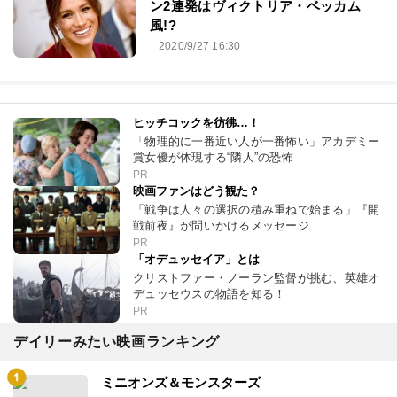
ン2連発はヴィクトリア・ベッカム
風!?
2020/9/27 16:30
ヒッチコックを彷彿…！
「物理的に一番近い人が一番怖い」アカデミー
賞女優が体現する“隣人”の恐怖
PR
映画ファンはどう観た？
「戦争は人々の選択の積み重ねで始まる」『開
戦前夜』が問いかけるメッセージ
PR
「オデュッセイア」とは
クリストファー・ノーラン監督が挑む、英雄オ
デュッセウスの物語を知る！
PR
デイリーみたい映画ランキング
ミニオンズ＆モンスターズ