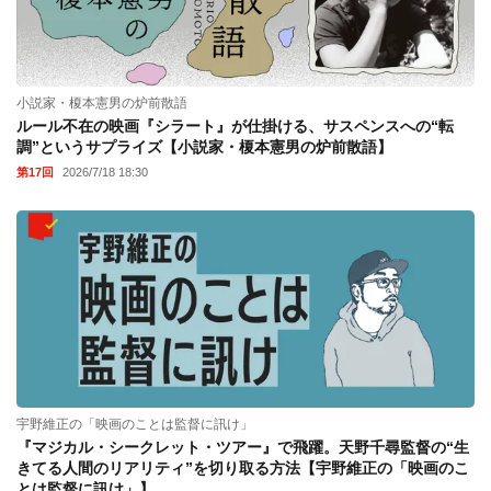
小説家・榎本憲男の炉前散語
ルール不在の映画『シラート』が仕掛ける、サスペンスへの“転
調”というサプライズ【小説家・榎本憲男の炉前散語】
第17回
2026/7/18 18:30
宇野維正の「映画のことは監督に訊け」
『マジカル・シークレット・ツアー』で飛躍。天野千尋監督の“生
きてる人間のリアリティ”を切り取る方法【宇野維正の「映画のこ
とは監督に訊け」】