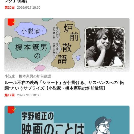
ング』後編】
第20回
2026/6/17 19:30
小説家・榎本憲男の炉前散語
ルール不在の映画『シラート』が仕掛ける、サスペンスへの“転
調”というサプライズ【小説家・榎本憲男の炉前散語】
第17回
2026/7/18 18:30