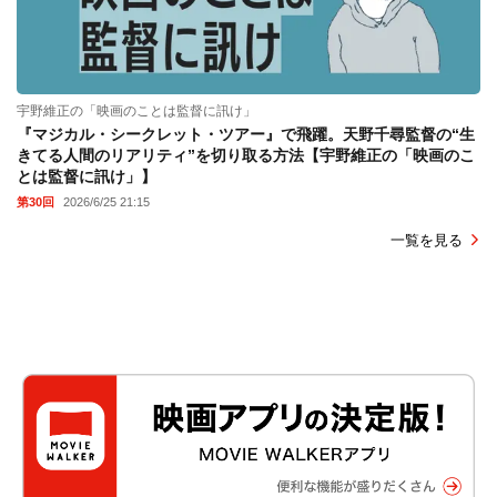
宇野維正の「映画のことは監督に訊け」
『マジカル・シークレット・ツアー』で飛躍。天野千尋監督の“生
きてる人間のリアリティ”を切り取る方法【宇野維正の「映画のこ
とは監督に訊け」】
第30回
2026/6/25 21:15
一覧を見る