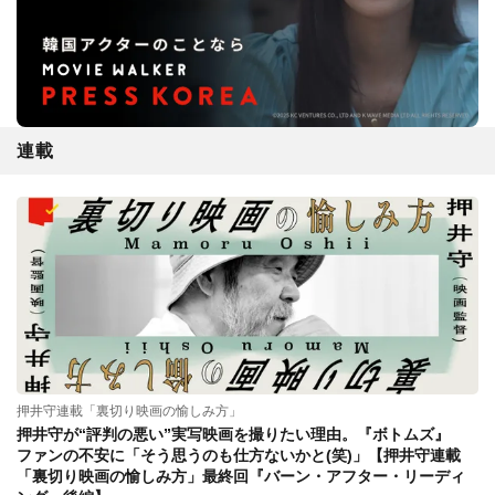
連載
押井守連載「裏切り映画の愉しみ方」
押井守が“評判の悪い”実写映画を撮りたい理由。『ボトムズ』
ファンの不安に「そう思うのも仕方ないかと(笑)」【押井守連載
「裏切り映画の愉しみ方」最終回『バーン・アフター・リーディ