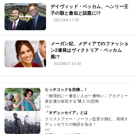
デイヴィッド・ベッカム、ヘンリー王
子の額と激似と話題に!?
2021/3/8 17:30
メーガン妃、メディアでのファッショ
ン2連発はヴィクトリア・ベッカム
風!?
2020/9/27 16:30
ヒッチコックを彷彿…！
「物理的に一番近い人が一番怖い」アカデミー
賞女優が体現する“隣人”の恐怖
PR
「オデュッセイア」とは
クリストファー・ノーラン監督が挑む、英雄オ
デュッセウスの物語を知る！
PR