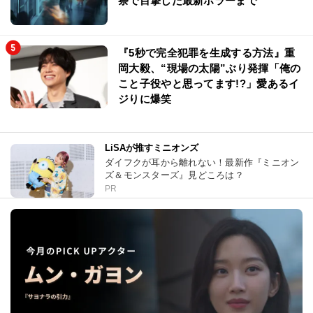
祭で目撃した最新ホラーまで
『5秒で完全犯罪を生成する方法』重
岡大毅、“現場の太陽”ぶり発揮「俺の
こと子役やと思ってます!?」愛あるイ
ジりに爆笑
LiSAが推すミニオンズ
ダイフクが耳から離れない！最新作『ミニオン
ズ＆モンスターズ』見どころは？
PR