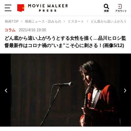
検索
アカウント
映画TOP
映画ニュース・読みもの
リスタート
どん底から這い上がろうと
コラム
2021/4/16 19:00
どん底から這い上がろうとする女性を描く…品川ヒロシ監
督最新作はコロナ禍の“いま”こそ心に刺さる！(画像5/12)