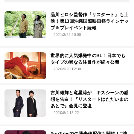
品川ヒロシ監督作『リスタート』も上
映！第13回沖縄国際映画祭ラインナッ
プ＆プレイベント続報
2021/3/22 20:00
世界的に人気爆発中のBL！日本でも
タイプの異なる注目作が続々公開
2020/9/20 12:30
古川雄輝と竜星涼が、キスシーンの感
想を告白！『リスタートはただいまの
あとで』会見に登壇
2020/8/4 13:22
YouTubeでの過去作配信も開始！“沖