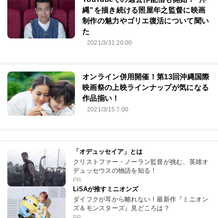
縄”を描き続ける照屋年之監督に映画
制作の魅力やゴリエ復活について聞い
た
2021/3/31 20:00
オンライン併用開催！第13回沖縄国際
映画祭の上映ラインナップが気になる
作品揃い！
2021/3/15 7:00
「オデュッセイア」とは
クリストファー・ノーラン監督が挑む、英雄オ
デュッセウスの物語を知る！
PR
LiSAが推すミニオンズ
ダイフクが耳から離れない！最新作『ミニオン
ズ＆モンスターズ』見どころは？
PR