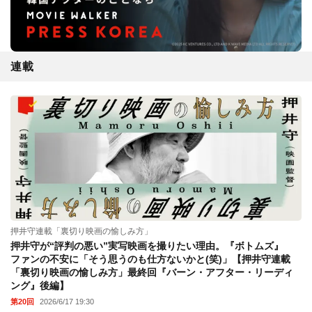
連載
押井守連載「裏切り映画の愉しみ方」
押井守が“評判の悪い”実写映画を撮りたい理由。『ボトムズ』
ファンの不安に「そう思うのも仕方ないかと(笑)」【押井守連載
「裏切り映画の愉しみ方」最終回『バーン・アフター・リーディ
ング』後編】
第20回
2026/6/17 19:30