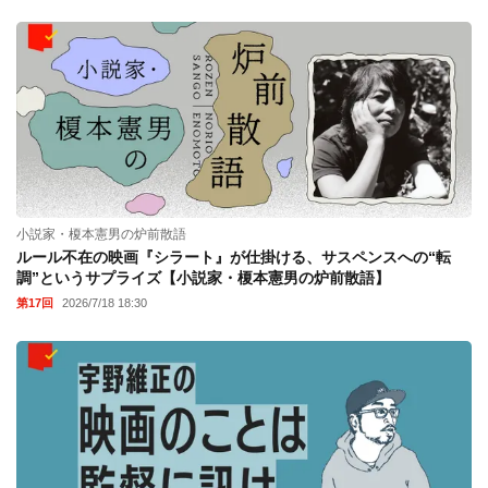
小説家・榎本憲男の炉前散語
ルール不在の映画『シラート』が仕掛ける、サスペンスへの“転
調”というサプライズ【小説家・榎本憲男の炉前散語】
第17回
2026/7/18 18:30