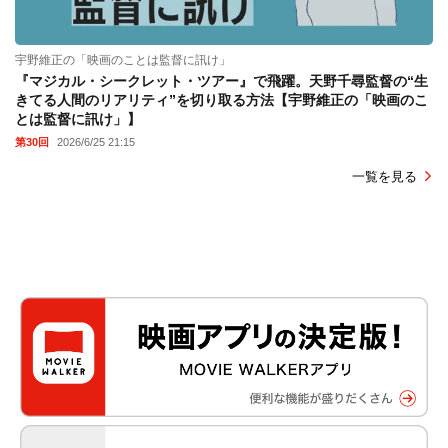
宇野維正の「映画のことは監督に訊け」
『マジカル・シークレット・ツアー』で飛躍。天野千尋監督の“生
きてる人間のリアリティ”を切り取る方法【宇野維正の「映画のこ
とは監督に訊け」】
第30回
2026/6/25 21:15
一覧を見る