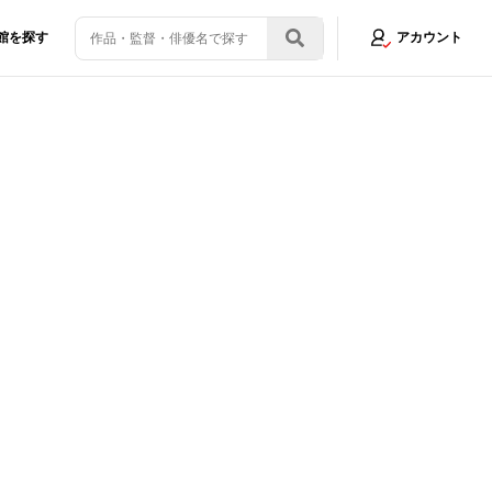
館を探す
アカウント
インナップ＆プレイベント続報
画像8/17