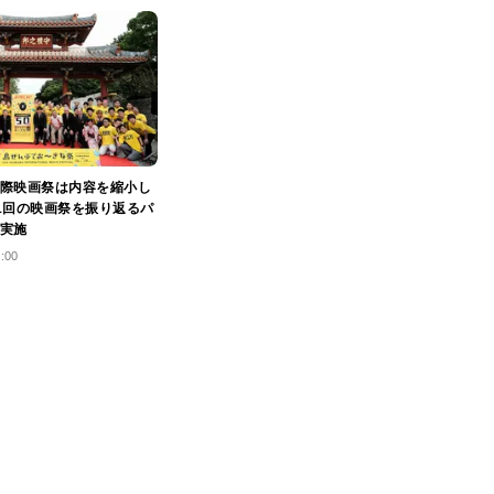
際映画祭は内容を縮小し
1回の映画祭を振り返るパ
実施
3:00