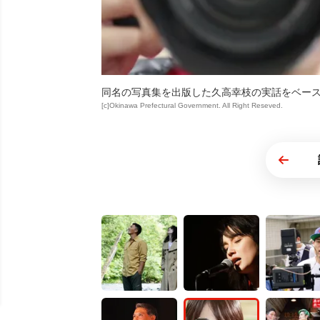
同名の写真集を出版した久高幸枝の実話をベー
[c]Okinawa Prefectural Government. All Right Reseved.