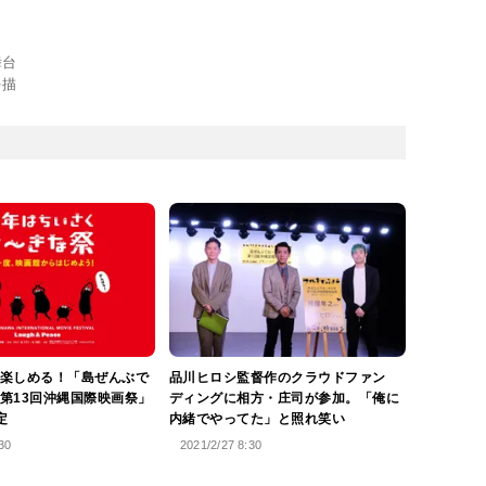
舞台
を描
楽しめる！「島ぜんぶで
品川ヒロシ監督作のクラウドファン
第13回沖縄国際映画祭」
ディングに相方・庄司が参加。「俺に
定
内緒でやってた」と照れ笑い
30
2021/2/27 8:30