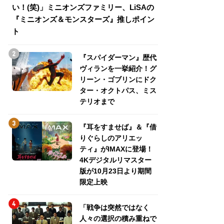
い！(笑)」ミニオンズファミリー、LiSAの
介！グリーン・ゴ
『ミニオンズ＆モンスターズ』推しポイン
トパス、ミステリ
ト
『スパイダーマン』歴代
ヴィランを一挙紹介！グ
リーン・ゴブリンにドク
ター・オクトパス、ミス
テリオまで
『耳をすませば』＆『借
りぐらしのアリエッ
ティ』がIMAXに登場！
4Kデジタルリマスター
版が10月23日より期間
限定上映
「戦争は突然ではなく
人々の選択の積み重ねで