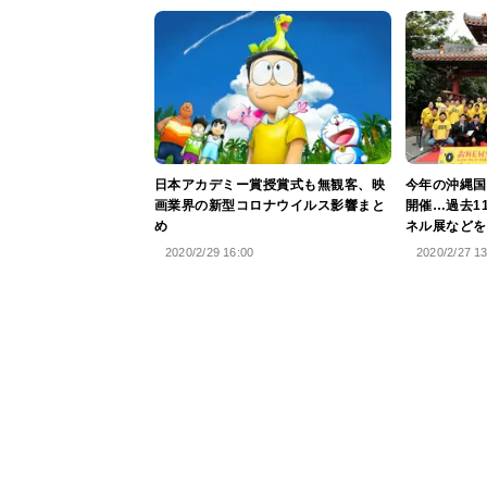
日本アカデミー賞授賞式も無観客、映
今年の沖縄国
画業界の新型コロナウイルス影響まと
開催…過去1
め
ネル展などを
2020/2/29 16:00
2020/2/27 1