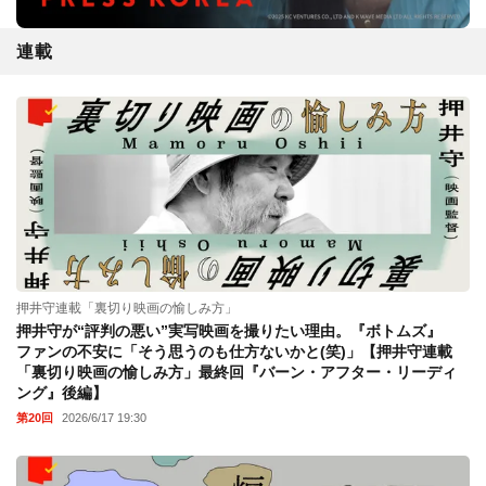
連載
押井守連載「裏切り映画の愉しみ方」
押井守が“評判の悪い”実写映画を撮りたい理由。『ボトムズ』
ファンの不安に「そう思うのも仕方ないかと(笑)」【押井守連載
「裏切り映画の愉しみ方」最終回『バーン・アフター・リーディ
ング』後編】
第20回
2026/6/17 19:30