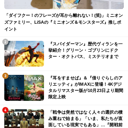
「ダイフクー！のフレーズが耳から離れない！(笑)」ミニオン
ズファミリー、LiSAの『ミニオンズ＆モンスターズ』推しポ
イント
『スパイダーマン』歴代ヴィランを一
挙紹介！グリーン・ゴブリンにドク
ター・オクトパス、ミステリオまで
『耳をすませば』＆『借りぐらしのア
リエッティ』がIMAXに登場！4Kデジ
タルリマスター版が10月23日より期間
限定上映
「戦争は突然ではなく人々の選択の積
み重ねで始まる」「いま、私たちが直
面している現実でもある」…『開戦前