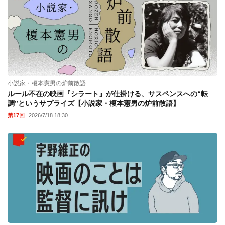
小説家・榎本憲男の炉前散語
ルール不在の映画『シラート』が仕掛ける、サスペンスへの“転
調”というサプライズ【小説家・榎本憲男の炉前散語】
第17回
2026/7/18 18:30