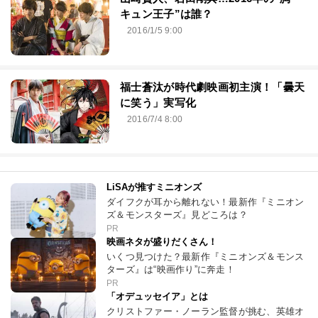
キュン王子”は誰？
2016/1/5 9:00
福士蒼汰が時代劇映画初主演！「曇天
に笑う」実写化
2016/7/4 8:00
LiSAが推すミニオンズ
ダイフクが耳から離れない！最新作『ミニオン
ズ＆モンスターズ』見どころは？
PR
映画ネタが盛りだくさん！
いくつ見つけた？最新作『ミニオンズ＆モンス
ターズ』は“映画作り”に奔走！
PR
「オデュッセイア」とは
クリストファー・ノーラン監督が挑む、英雄オ