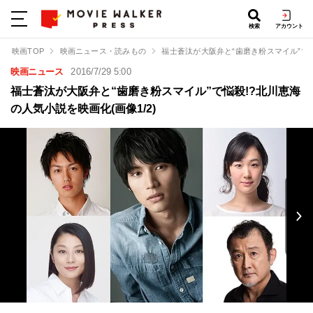
検索
アカウント
映画TOP
映画ニュース・読みもの
福士蒼汰が大阪弁と“歯磨き粉スマイル”で
映画ニュース
2016/7/29 5:00
福士蒼汰が大阪弁と“歯磨き粉スマイル”で悩殺!?北川恵海
の人気小説を映画化(画像1/2)