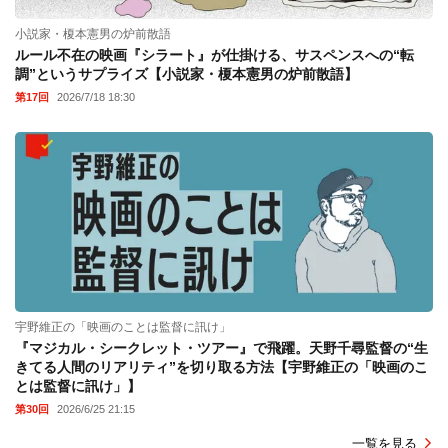
小説家・榎本憲男の炉前散語
ルール不在の映画『シラート』が仕掛ける、サスペンスへの“転
調”というサプライズ【小説家・榎本憲男の炉前散語】
第17回
2026/7/18 18:30
宇野維正の「映画のことは監督に訊け」
『マジカル・シークレット・ツアー』で飛躍。天野千尋監督の“生
きてる人間のリアリティ”を切り取る方法【宇野維正の「映画のこ
とは監督に訊け」】
第30回
2026/6/25 21:15
一覧を見る