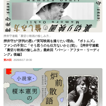
押井守連載「裏切り映画の愉しみ方」
押井守が“評判の悪い”実写映画を撮りたい理由。『ボトムズ』
ファンの不安に「そう思うのも仕方ないかと(笑)」【押井守連載
「裏切り映画の愉しみ方」最終回『バーン・アフター・リーディ
ング』後編】
第20回
2026/6/17 19:30