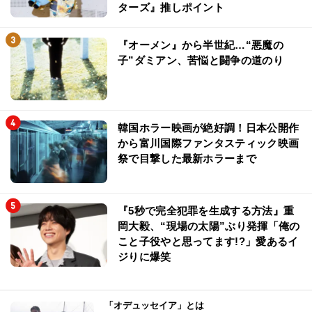
ターズ』推しポイント
『オーメン』から半世紀…“悪魔の
子”ダミアン、苦悩と闘争の道のり
韓国ホラー映画が絶好調！日本公開作
から富川国際ファンタスティック映画
祭で目撃した最新ホラーまで
『5秒で完全犯罪を生成する方法』重
岡大毅、“現場の太陽”ぶり発揮「俺の
こと子役やと思ってます!?」愛あるイ
ジりに爆笑
「オデュッセイア」とは