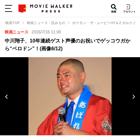
検索
アカウント
映画TOP
映画ニュース・読みもの
ポケモン・ザ・ムービーXY＆Z ボルケニ
映画ニュース
2016/7/16 11:00
中川翔子、10年連続ゲスト声優のお祝いでゲッコウガか
ら“ベロドン”！(画像6/12)